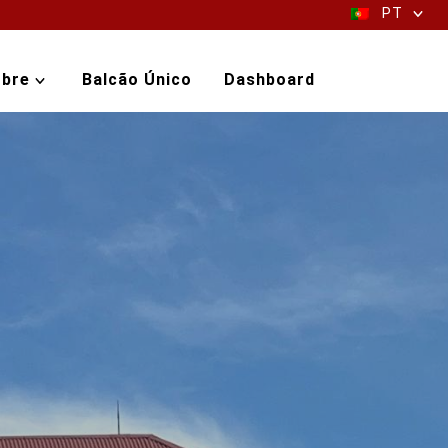
PT
bre
Balcão Único
Dashboard