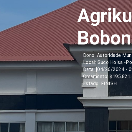
Agriku
Bobon
Dono: Autoridade Mun
Local: Suco Holsa -Po
Data: [04/26/2024 - 
Orsamento: $195,821.
Estado: FINISH