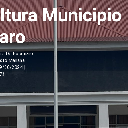
ltura Municipio
aro
ic. De Bobonaro
sto Maliana
09/30/2024 ]
73