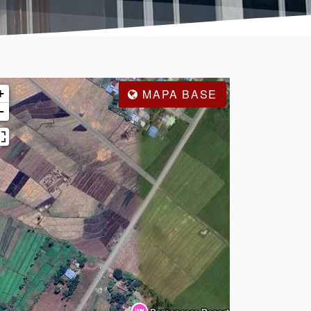
+
MAPA BASE
−