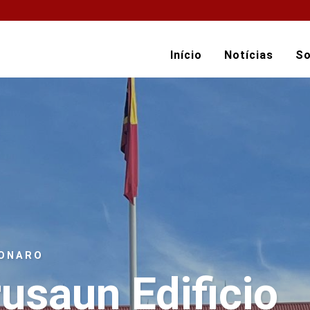
Início
Notícias
So
BONARO
usaun Edificio