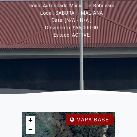
Dono: Autoridade Munic. De Bobonaro
Local: SABURAI - MALIANA
Data: [N/A - N/A ]
Orsamento: $66,000.00
Estado: ACTIVE
MAPA BASE
+
−