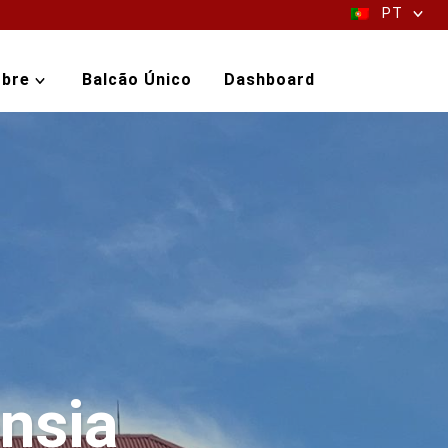
PT
bre
Balcão Único
Dashboard
nsia