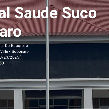
al Saude Suco
aro
ic. De Bobonaro
Villa - Bobonaro
08/23/2025 ]
50