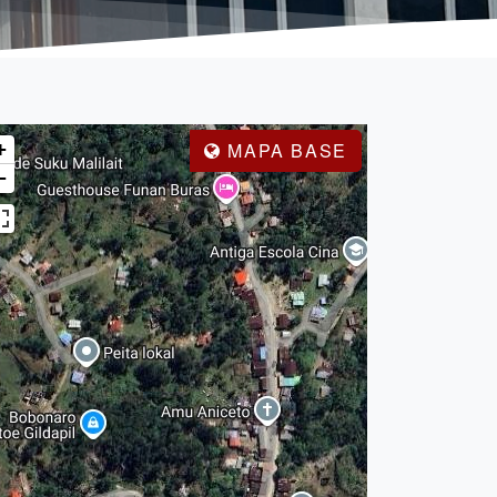
+
MAPA BASE
−