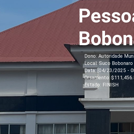
Pesso
Bobon
Dono: Autoridade Mun
Local: Suco Bobonaro 
Data: [04/23/2025 - 
Orsamento: $111,456.
Estado: FINISH