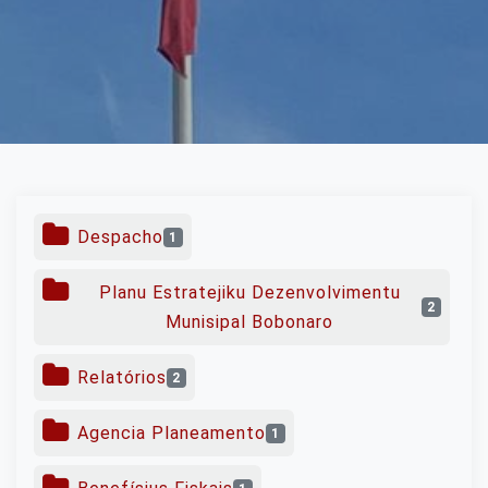
Despacho
1
Planu Estratejiku Dezenvolvimentu
2
Munisipal Bobonaro
Relatórios
2
Agencia Planeamento
1