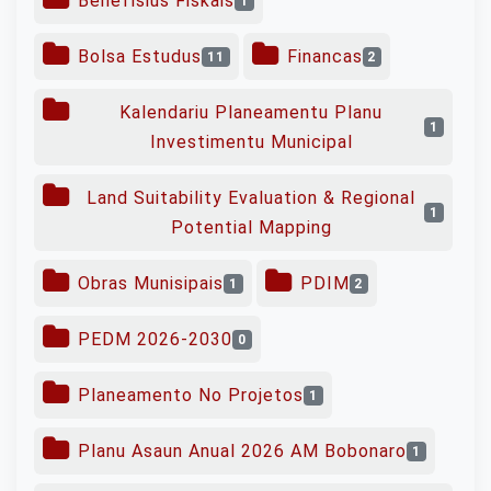
Benefísius Fiskais
1
Bolsa Estudus
Financas
11
2
Kalendariu Planeamentu Planu
1
Investimentu Municipal
Land Suitability Evaluation & Regional
1
Potential Mapping
Obras Munisipais
PDIM
1
2
PEDM 2026-2030
0
Planeamento No Projetos
1
Planu Asaun Anual 2026 AM Bobonaro
1