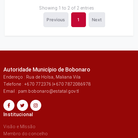
Showing 1 to 2 of 2 entries
Previous
1
Next
Autoridade Município de Bobonaro
Endereço : Rua de Holsa, Maliana Vila
Telefone : +670 772376 |+670 7872086978
Email : pam.bobonaro@estatal.gov.tl
Institucional
Visão e MIssão
Membro do concelho