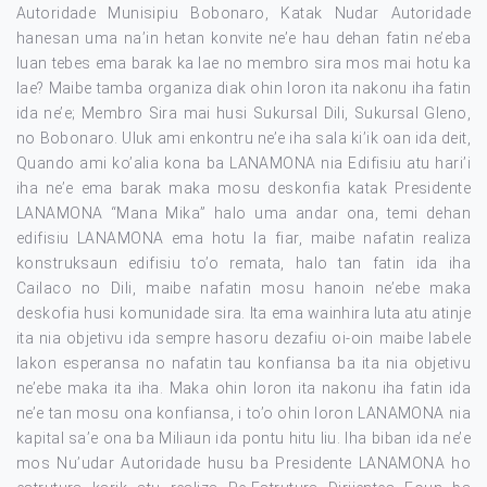
Autoridade Munisipiu Bobonaro, Katak Nudar Autoridade
hanesan uma na’in hetan konvite ne’e hau dehan fatin ne’eba
luan tebes ema barak ka lae no membro sira mos mai hotu ka
lae? Maibe tamba organiza diak ohin loron ita nakonu iha fatin
ida ne’e; Membro Sira mai husi Sukursal Dili, Sukursal Gleno,
no Bobonaro. Uluk ami enkontru ne’e iha sala ki’ik oan ida deit,
Quando ami ko’alia kona ba LANAMONA nia Edifisiu atu hari’i
iha ne’e ema barak maka mosu deskonfia katak Presidente
LANAMONA “Mana Mika” halo uma andar ona, temi dehan
edifisiu LANAMONA ema hotu la fiar, maibe nafatin realiza
konstruksaun edifisiu to’o remata, halo tan fatin ida iha
Cailaco no Dili, maibe nafatin mosu hanoin ne’ebe maka
deskofia husi komunidade sira. Ita ema wainhira luta atu atinje
ita nia objetivu ida sempre hasoru dezafiu oi-oin maibe labele
lakon esperansa no nafatin tau konfiansa ba ita nia objetivu
ne’ebe maka ita iha. Maka ohin loron ita nakonu iha fatin ida
ne’e tan mosu ona konfiansa, i to’o ohin loron LANAMONA nia
kapital sa’e ona ba Miliaun ida pontu hitu liu. Iha biban ida ne’e
mos Nu’udar Autoridade husu ba Presidente LANAMONA ho