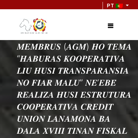
PT
𝑷𝑨𝑹𝑻𝑰𝑺𝑰𝑷𝑨 𝑰𝑯𝑨
𝑨𝑺𝑺𝑬𝑴𝑩𝑳𝑬𝑰𝑨 𝑮𝑬𝑹𝑨𝑳
𝑴𝑬𝑴𝑩𝑹𝑼𝑺 (𝑨𝑮𝑴) 𝑯𝑶 𝑻𝑬𝑴𝑨
“𝑯𝑨𝑩𝑼𝑹𝑨𝑺 𝑲𝑶𝑶𝑷𝑬𝑹𝑨𝑻𝑰𝑽𝑨
𝑳𝑰𝑼 𝑯𝑼𝑺𝑰 𝑻𝑹𝑨𝑵𝑺𝑷𝑨𝑹𝑨𝑵𝑺𝑰𝑨
𝑵𝑶 𝑭𝑰𝑨𝑹 𝑴𝑨𝑳𝑼” 𝑵𝑬’𝑬𝑩𝑬́
𝑹𝑬𝑨𝑳𝑰𝒁𝑨 𝑯𝑼𝑺𝑰 𝑬𝑺𝑻𝑹𝑼𝑻𝑼𝑹𝑨
𝑪𝑶𝑶𝑷𝑬𝑹𝑨𝑻𝑰𝑽𝑨 𝑪𝑹𝑬𝑫𝑰𝑻
𝑼𝑵𝑰𝑶𝑵 𝑳𝑨𝑵𝑨𝑴𝑶𝑵𝑨 𝑩𝑨
𝑫𝑨𝑳𝑨 𝑿𝑽𝑰𝑰𝑰 𝑻𝑰𝑵𝑨𝑵 𝑭𝑰𝑺𝑲𝑨𝑳