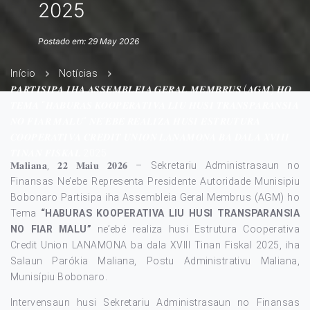
2025
Postado em: 29 May 2026
Início
Notícias
𝑷𝑨𝑹𝑻𝑰𝑺𝑰𝑷𝑨 𝑰𝑯𝑨 𝑨𝑺𝑺𝑬𝑴𝑩𝑳𝑬𝑰𝑨 𝑮𝑬𝑹𝑨𝑳 𝑴𝑬𝑴𝑩𝑹𝑼𝑺 (𝑨𝑮𝑴) 𝑯𝑶
𝑻𝑬𝑴𝑨 “𝑯𝑨𝑩𝑼𝑹𝑨𝑺 𝑲𝑶𝑶𝑷𝑬𝑹𝑨𝑻𝑰𝑽𝑨 𝑳𝑰𝑼 𝑯𝑼𝑺𝑰 𝑻𝑹𝑨𝑵𝑺𝑷𝑨𝑹𝑨𝑵𝑺𝑰𝑨
𝑵𝑶 𝑭𝑰𝑨𝑹 𝑴𝑨𝑳𝑼” 𝑵𝑬’𝑬𝑩𝑬́ 𝑹𝑬𝑨𝑳𝑰𝒁𝑨 𝑯𝑼𝑺𝑰 𝑬𝑺𝑻𝑹𝑼𝑻𝑼𝑹𝑨
𝑪𝑶𝑶𝑷𝑬𝑹𝑨𝑻𝑰𝑽𝑨 𝑪𝑹𝑬𝑫𝑰𝑻 𝑼𝑵𝑰𝑶𝑵 𝑳𝑨𝑵𝑨𝑴𝑶𝑵𝑨 𝑩𝑨 𝑫𝑨𝑳𝑨 𝑿𝑽𝑰𝑰𝑰
𝑻𝑰𝑵𝑨𝑵 𝑭𝑰𝑺𝑲𝑨𝑳 2025
𝐌𝐚𝐥𝐢𝐚𝐧𝐚, 𝟐𝟐 𝐌𝐚𝐢𝐮 𝟐𝟎𝟐𝟔 – Sekretariu Administrasaun no
Finansas Ne’ebe Representa Presidente Autoridade Munisipiu
Bobonaro Partisipa iha Assembleia Geral Membrus (AGM) ho
Tema
“HABURAS KOOPERATIVA LIU HUSI TRANSPARANSIA
NO FIAR MALU”
ne’ebé realiza husi Estrutura Cooperativa
Credit Union LANAMONA ba dala XVIII Tinan Fiskal 2025, iha
Salaun Parókia Maliana, Postu Administrativu Maliana,
Munisípiu Bobonaro.
Intervensaun husi Sekretariu Administrasaun no Finansas