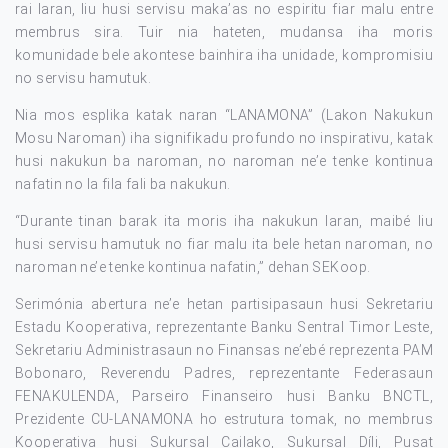
rai laran, liu husi servisu maka’as no espiritu fiar malu entre
membrus sira. Tuir nia hateten, mudansa iha moris
komunidade bele akontese bainhira iha unidade, kompromisiu
no servisu hamutuk.
Nia mos esplika katak naran “LANAMONA” (Lakon Nakukun
Mosu Naroman) iha signifikadu profundo no inspirativu, katak
husi nakukun ba naroman, no naroman ne’e tenke kontinua
nafatin no la fila fali ba nakukun.
“Durante tinan barak ita moris iha nakukun laran, maibé liu
husi servisu hamutuk no fiar malu ita bele hetan naroman, no
naroman ne’e tenke kontinua nafatin,” dehan SEKoop.
Serimónia abertura ne’e hetan partisipasaun husi Sekretariu
Estadu Kooperativa, reprezentante Banku Sentral Timor Leste,
Sekretariu Administrasaun no Finansas ne’ebé reprezenta PAM
Bobonaro, Reverendu Padres, reprezentante Federasaun
FENAKULENDA, Parseiro Finanseiro husi Banku BNCTL,
Prezidente CU-LANAMONA ho estrutura tomak, no membrus
Kooperativa husi Sukursal Cailako, Sukursal Díli, Pusat