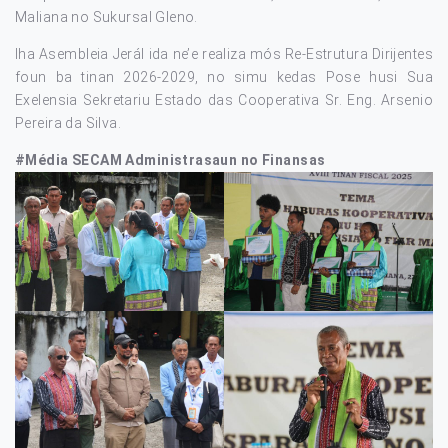
Maliana no Sukursal Gleno.
Iha Asembleia Jerál ida ne’e realiza mós Re-Estrutura Dirijentes
foun ba tinan 2026-2029, no simu kedas Pose husi Sua
Exelensia Sekretariu Estado das Cooperativa Sr. Eng. Arsenio
Pereira da Silva.
#Média SECAM Administrasaun no Finansas