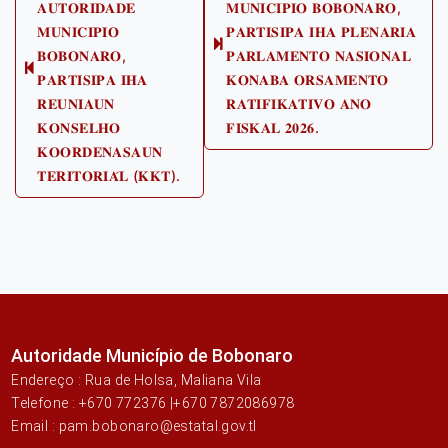
𝐀𝐔𝐓𝐎𝐑𝐈𝐃𝐀𝐃𝐄
𝐌𝐔𝐍𝐈𝐂𝐈𝐏𝐈𝐎 𝐁𝐎𝐁𝐎𝐍𝐀𝐑𝐎,
𝐌𝐔𝐍𝐈𝐂𝐈𝐏𝐈𝐎
𝐏𝐀𝐑𝐓𝐈𝐒𝐈𝐏𝐀 𝐈𝐇𝐀 𝐏𝐋𝐄𝐍𝐀𝐑𝐈𝐀
Next
𝐁𝐎𝐁𝐎𝐍𝐀𝐑𝐎,
𝐏𝐀𝐑𝐋𝐀𝐌𝐄𝐍𝐓𝐎 𝐍𝐀𝐒𝐈𝐎𝐍𝐀𝐋
Previous
post:
𝐏𝐀𝐑𝐓𝐈𝐒𝐈𝐏𝐀 𝐈𝐇𝐀
𝐊𝐎𝐍𝐀𝐁𝐀 𝐎𝐑𝐒𝐀𝐌𝐄𝐍𝐓𝐎
post:
𝐑𝐄𝐔𝐍𝐈𝐀𝐔𝐍
𝐑𝐀𝐓𝐈𝐅𝐈𝐊𝐀𝐓𝐈𝐕𝐎 𝐀𝐍𝐎
𝐊𝐎𝐍𝐒𝐄𝐋𝐇𝐎
𝐅𝐈𝐒𝐊𝐀𝐋 𝟐𝟎𝟐𝟔.
𝐊𝐎𝐎𝐑𝐃𝐄𝐍𝐀𝐒𝐀𝐔𝐍
𝐓𝐄𝐑𝐈𝐓𝐎𝐑𝐈𝐀́𝐋 (𝐊𝐊𝐓).
Autoridade Município de Bobonaro
Endereço : Rua de Holsa, Maliana Vila
Telefone : +670 772376 |+670 7872086978
Email : pam.bobonaro@estatal.gov.tl