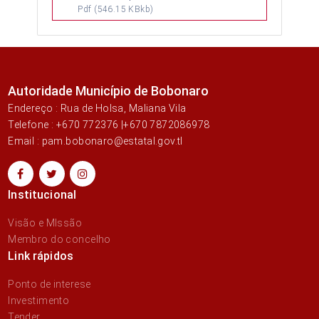
Pdf
(546.15 KBkb)
Autoridade Município de Bobonaro
Endereço : Rua de Holsa, Maliana Vila
Telefone : +670 772376 |+670 7872086978
Email : pam.bobonaro@estatal.gov.tl
Institucional
Visão e MIssão
Membro do concelho
Link rápidos
Ponto de interese
Investimento
Tender