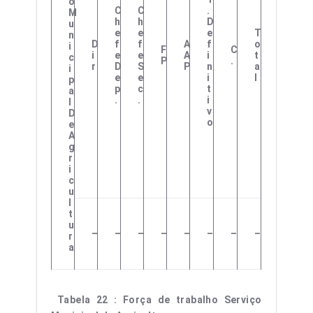
O
C
C
.
M
H
H
D
U
E
E
E
T
N
D
F
F
A
F
O
I
F
C
I
E
E
A
I
T
C
P
.
R
D
S
P
N
A
I
E
E
I
L
P
P
C
T
A
.
.
I
L
V
D
O
E
A
G
R
I
C
U
L
T
U
–
–
–
–
–
–
–
–
R
A
Tabela 22 : Força de trabalho Serviço