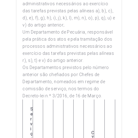
administrativos necessários ao exercício
das tarefas previstas pelas alíneas a), b), c),
d), e), f), g), h), i), j), k), l), m), n), o), p), q), u) e
v) do artigo anterior;
Um Departamento de Pecuária, responsável
pela prática dos atos e pela tramitação dos
processos administrativos necessários ao
exercício das tarefas previstas pelas alíneas
r), s), t) e v) do artigo anterior.
Os Departamentos previstos pelo número
anterior são chefiados por Chefes de
Departamento, nomeados em regime de
comissão de serviço, nos termos do
Decreto-lei n.º 3/2016, de 16 de Março.
S
E
R
V
I
C
Ç
T