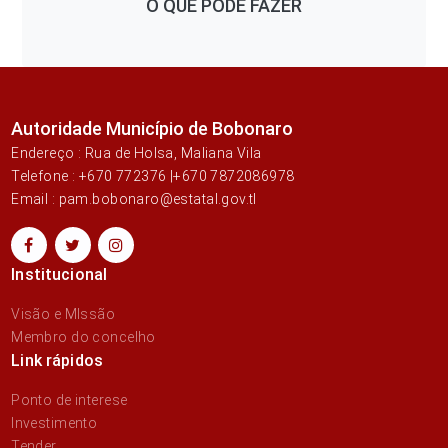
O QUE PODE FAZER
Autoridade Município de Bobonaro
Endereço : Rua de Holsa, Maliana Vila
Telefone : +670 772376 |+670 7872086978
Email : pam.bobonaro@estatal.gov.tl
Institucional
Visão e MIssão
Membro do concelho
Link rápidos
Ponto de interese
Investimento
Tender