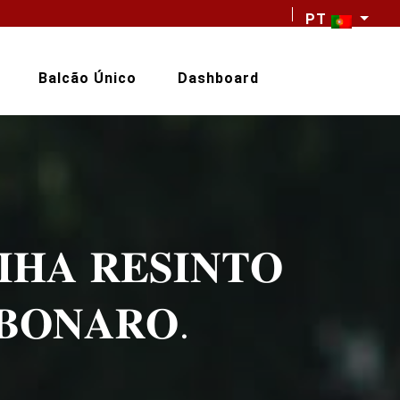
PT
Balcão Único
Dashboard
𝐈𝐇𝐀 𝐑𝐄𝐒𝐈𝐍𝐓𝐎
𝐁𝐎𝐍𝐀𝐑𝐎.