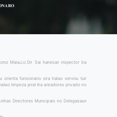
𝐎𝐍𝐀𝐑𝐎.
ulo Moniz Maia,Lic.Dir. Sai hanesan inspector ba
orienta funsionario sira halao servisu tuir
 halao limpeza jeral iha areadores privado no
 Linhas Directores Municipais no Delegasaun