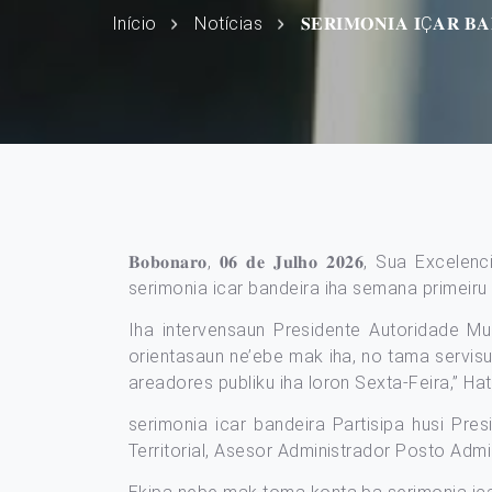
Início
Notícias
𝐒𝐄𝐑𝐈𝐌𝐎𝐍𝐈𝐀 𝐈Ҫ𝐀𝐑 𝐁𝐀
𝐁𝐨𝐛𝐨𝐧𝐚𝐫𝐨, 𝟎𝟔 𝐝𝐞 𝐉𝐮𝐥𝐡𝐨 𝟐𝟎𝟐𝟔
serimonia icar bandeira iha semana primeiru 
Iha intervensaun Presidente Autoridade Mun
orientasaun ne’ebe mak iha, no tama servisu 
areadores publiku iha loron Sexta-Feira,” H
serimonia icar bandeira Partisipa husi Pre
Territorial, Asesor Administrador Posto Admin