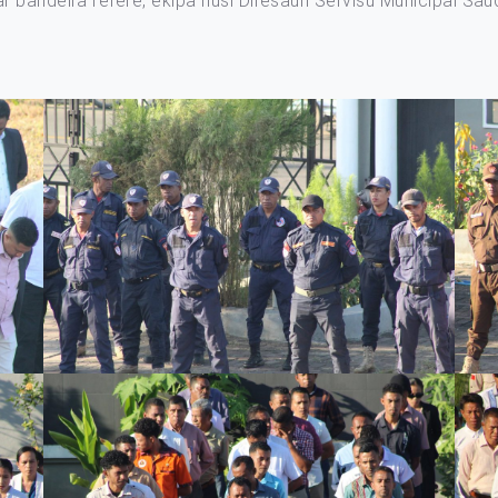
 bandeira refere, ekipa husi Diresaun Servisu Municipal Sau