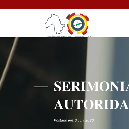
𝐒𝐄𝐑𝐈𝐌𝐎𝐍𝐈
𝐀𝐔𝐓𝐎𝐑𝐈𝐃𝐀
Postado em: 6 July 2026