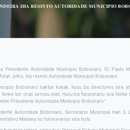
𝐍𝐃𝐄𝐈𝐑𝐀 𝐈𝐇𝐀 𝐑𝐄𝐒𝐈𝐍𝐓𝐎 𝐀𝐔𝐓𝐎𝐑𝐈𝐃𝐀𝐃𝐄 𝐌𝐔𝐍𝐈𝐂𝐈𝐏𝐈𝐎 𝐁𝐎𝐁
, Sua Excelencia Presidente Autoridade Municipio Bobonaro, Sr, Pa
fulan Julho, iha resintu Autoridade Municipio Bobonaro.
icipio Bobonaro haktuir katak, husu ba directores sira atu 
tenke tuir oras servisu nian, Husu ba funsionario sira tenke
ateten Presidente Autoridade Municipio Bobonaro.”
sidente Autoridade Bobonaro, Secretario Municipal nain 3,
istativo Maliana no funsionarios sira hotu.