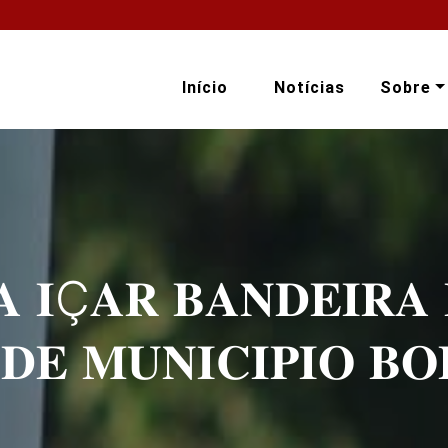
Início
Notícias
Sobre
𝐀 𝐈Ҫ𝐀𝐑 𝐁𝐀𝐍𝐃𝐄𝐈𝐑𝐀 
𝐃𝐄 𝐌𝐔𝐍𝐈𝐂𝐈𝐏𝐈𝐎 𝐁