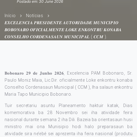
Postado em: 30 June 2026
Início
Notícias
𝑬𝑿𝑪𝑬𝑳𝑬𝑵𝑪𝑰𝑨 𝑷𝑹𝑬𝑺𝑰𝑫𝑬𝑵𝑻𝑬 𝑨𝑼𝑻𝑶𝑹𝑰𝑫𝑨𝑫𝑬 𝑴𝑼𝑵𝑰𝑪𝑰𝑷𝑰𝑶
𝑩𝑶𝑩𝑶𝑵𝑨𝑹𝑶 𝑶𝑭𝑰𝑪𝑰𝑨𝑳𝑴𝑬𝑵𝑻𝑬 𝑳𝑶𝑲𝑬 𝑬𝑵𝑲𝑶𝑵𝑻𝑹𝑼 𝑲𝑶𝑵𝑨𝑩𝑨
𝑪𝑶𝑵𝑺𝑬𝑳𝑯𝑶 𝑪𝑶𝑹𝑫𝑬𝑵𝑨𝑺𝑨𝑼𝑵 𝑴𝑼𝑵𝑰𝑪𝑰𝑷𝑨𝑳 ( 𝑪𝑪𝑴 ).
𝐁𝐨𝐛𝐨𝐧𝐚𝐫𝐨 𝟐𝟗 𝐝𝐞 𝐉𝐮𝐧𝐡𝐨 𝟐𝟎𝟐𝟔, Excelencia PAM Bobonaro, Sr.
Paulo Moniz Maia, Lic.Dir. oficialmente Loke enkontru konaba
Conselho Cordenasaun Municipal ( CCM ), Iha salaun enkontru
Maria Tapo Municipio Bobonaro.
Tuir secretariu asuntu Planeamento haktuir katak, Dias
komemorativa ba 28 Novembro sei iha atividade feira
nasional durante semana 2 iha Dili. Bazeia ba orientasaun husi
ministro mai ona Munisipio hodi halo preparasaun ba
atividade sira ne’ebé sei aprezenta iha feira nasional (produtu