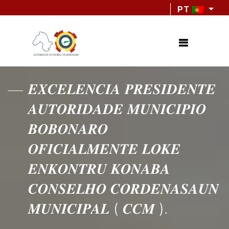
PT
𝑬𝑿𝑪𝑬𝑳𝑬𝑵𝑪𝑰𝑨 𝑷𝑹𝑬𝑺𝑰𝑫𝑬𝑵𝑻𝑬
𝑨𝑼𝑻𝑶𝑹𝑰𝑫𝑨𝑫𝑬 𝑴𝑼𝑵𝑰𝑪𝑰𝑷𝑰𝑶
𝑩𝑶𝑩𝑶𝑵𝑨𝑹𝑶
𝑶𝑭𝑰𝑪𝑰𝑨𝑳𝑴𝑬𝑵𝑻𝑬 𝑳𝑶𝑲𝑬
𝑬𝑵𝑲𝑶𝑵𝑻𝑹𝑼 𝑲𝑶𝑵𝑨𝑩𝑨
𝑪𝑶𝑵𝑺𝑬𝑳𝑯𝑶 𝑪𝑶𝑹𝑫𝑬𝑵𝑨𝑺𝑨𝑼𝑵
𝑴𝑼𝑵𝑰𝑪𝑰𝑷𝑨𝑳 ( 𝑪𝑪𝑴 ).