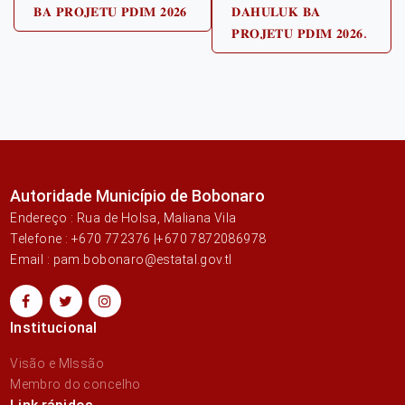
𝐁𝐀 𝐏𝐑𝐎𝐉𝐄𝐓𝐔 𝐏𝐃𝐈𝐌 𝟐𝟎𝟐𝟔
𝐃𝐀𝐇𝐔𝐋𝐔𝐊 𝐁𝐀
𝐏𝐑𝐎𝐉𝐄𝐓𝐔 𝐏𝐃𝐈𝐌 𝟐𝟎𝟐𝟔.
Autoridade Município de Bobonaro
Endereço : Rua de Holsa, Maliana Vila
Telefone : +670 772376 |+670 7872086978
Email : pam.bobonaro@estatal.gov.tl
Institucional
Visão e MIssão
Membro do concelho