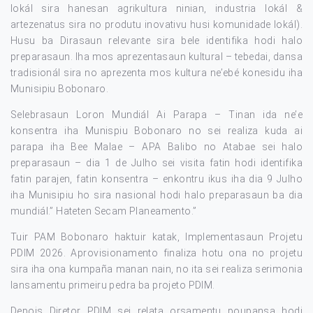
lokál sira hanesan agrikultura ninian, industria lokál &
artezenatus sira no produtu inovativu husi komunidade lokál).
Husu ba Dirasaun relevante sira bele identifika hodi halo
preparasaun. Iha mos aprezentasaun kultural – tebedai, dansa
tradisionál sira no aprezenta mos kultura ne’ebé konesidu iha
Munisipiu Bobonaro.
Selebrasaun Loron Mundiál Ai Parapa – Tinan ida ne’e
konsentra iha Munispiu Bobonaro no sei realiza kuda ai
parapa iha Bee Malae – APA Balibo no Atabae sei halo
preparasaun – dia 1 de Julho sei visita fatin hodi identifika
fatin parajen, fatin konsentra – enkontru ikus iha dia 9 Julho
iha Munisipiu ho sira nasional hodi halo preparasaun ba dia
mundiál.” Hateten Secam Planeamento.”
Tuir PAM Bobonaro haktuir katak, Implementasaun Projetu
PDIM 2026. Aprovisionamento finaliza hotu ona no projetu
sira iha ona kumpaña manan nain, no ita sei realiza serimonia
lansamentu primeiru pedra ba projeto PDIM.
Depois Diretor PDIM sei relata orsamentu poupansa hodi