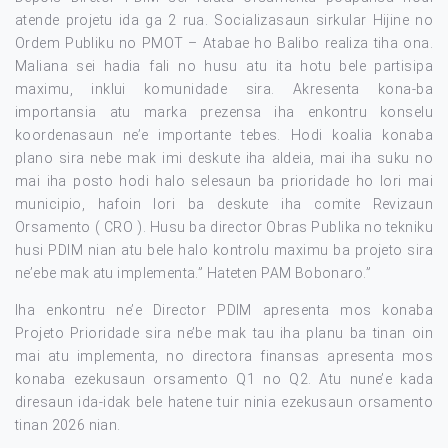
atende projetu ida ga 2 rua. Socializasaun sirkular Hijine no
Ordem Publiku no PMOT – Atabae ho Balibo realiza tiha ona.
Maliana sei hadia fali no husu atu ita hotu bele partisipa
maximu, inklui komunidade sira. Akresenta kona-ba
importansia atu marka prezensa iha enkontru konselu
koordenasaun ne’e importante tebes. Hodi koalia konaba
plano sira nebe mak imi deskute iha aldeia, mai iha suku no
mai iha posto hodi halo selesaun ba prioridade ho lori mai
municipio, hafoin lori ba deskute iha comite Revizaun
Orsamento ( CRO ). Husu ba director Obras Publika no tekniku
husi PDIM nian atu bele halo kontrolu maximu ba projeto sira
ne’ebe mak atu implementa.” Hateten PAM Bobonaro.”
Iha enkontru ne’e Director PDIM apresenta mos konaba
Projeto Prioridade sira ne’be mak tau iha planu ba tinan oin
mai atu implementa, no directora finansas apresenta mos
konaba ezekusaun orsamento Q1 no Q2. Atu nune’e kada
diresaun ida-idak bele hatene tuir ninia ezekusaun orsamento
tinan 2026 nian.