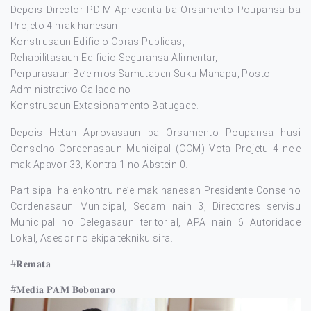
Depois Director PDIM Apresenta ba Orsamento Poupansa ba
Projeto 4 mak hanesan:
Konstrusaun Edificio Obras Publicas,
Rehabilitasaun Edificio Seguransa Alimentar,
Perpurasaun Be’e mos Samutaben Suku Manapa, Posto
Administrativo Cailaco no
Konstrusaun Extasionamento Batugade.
Depois Hetan Aprovasaun ba Orsamento Poupansa husi
Conselho Cordenasaun Municipal (CCM) Vota Projetu 4 ne’e
mak Apavor 33, Kontra 1 no Abstein 0.
Partisipa iha enkontru ne’e mak hanesan Presidente Conselho
Cordenasaun Municipal, Secam nain 3, Directores servisu
Municipal no Delegasaun teritorial, APA nain 6 Autoridade
Lokal, Asesor no ekipa tekniku sira.
#𝐑𝐞𝐦𝐚𝐭𝐚
#𝐌𝐞𝐝𝐢𝐚 𝐏𝐀𝐌 𝐁𝐨𝐛𝐨𝐧𝐚𝐫𝐨