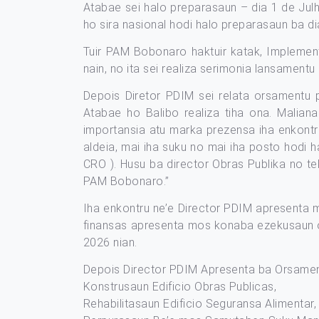
Atabae sei halo preparasaun – dia 1 de Julho 
ho sira nasional hodi halo preparasaun ba d
Tuir PAM Bobonaro haktuir katak, Implemen
nain, no ita sei realiza serimonia lansament
Depois Diretor PDIM sei relata orsamentu 
Atabae ho Balibo realiza tiha ona. Maliana
importansia atu marka prezensa iha enkontr
aldeia, mai iha suku no mai iha posto hodi h
CRO ). Husu ba director Obras Publika no te
PAM Bobonaro.”
Iha enkontru ne’e Director PDIM apresenta m
finansas apresenta mos konaba ezekusaun or
2026 nian.
Depois Director PDIM Apresenta ba Orsame
Konstrusaun Edificio Obras Publicas,
Rehabilitasaun Edificio Seguransa Alimentar,