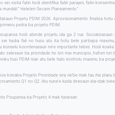
sei visita fatin hodi identifika fatin parajen, fatin konsentra
ia mundiál.” Hateten Secam Planeamento.”
tasaun Projetu PDIM 2026. Aprovisionamento finaliza hotu
u primeiru pedra ba projeto PDIM.
poupansa hodi atende projetu ida ga 2 rua. Socializasaun 
 sei hadia fali no husu atu ita hotu bele partisipa maximu
u konselu koordenasaun ne’e importante tebes. Hodi koalia
alo selesaun ba prioridade ho lori mai municipio, hafoin lo
kniku husi PDIM nian atu bele halo kontrolu maximu ba proj
os konaba Projeto Prioridade sira ne’be mak tau iha planu b
samento Q1 no Q2. Atu nune’e kada diresaun ida-idak bele 
nto Poupansa ba Projeto 4 mak hanesan: