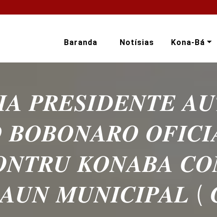
Baranda
Notísias
Kona-Bá
𝑰𝑨 𝑷𝑹𝑬𝑺𝑰𝑫𝑬𝑵𝑻𝑬 𝑨
𝑶 𝑩𝑶𝑩𝑶𝑵𝑨𝑹𝑶 𝑶𝑭𝑰𝑪
𝑵𝑻𝑹𝑼 𝑲𝑶𝑵𝑨𝑩𝑨 𝑪𝑶
𝑨𝑼𝑵 𝑴𝑼𝑵𝑰𝑪𝑰𝑷𝑨𝑳 ( 