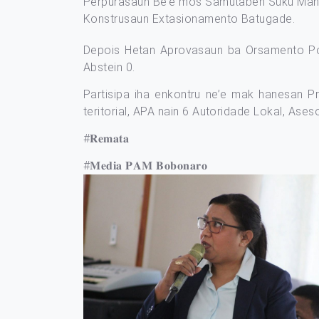
Perpurasaun Be’e mos Samutaben Suku Mana
Konstrusaun Extasionamento Batugade.
Depois Hetan Aprovasaun ba Orsamento Po
Abstein 0.
Partisipa iha enkontru ne’e mak hanesan P
teritorial, APA nain 6 Autoridade Lokal, Aseso
#𝐑𝐞𝐦𝐚𝐭𝐚
#𝐌𝐞𝐝𝐢𝐚 𝐏𝐀𝐌 𝐁𝐨𝐛𝐨𝐧𝐚𝐫𝐨