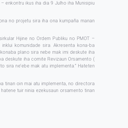
 – enkontru ikus iha dia 9 Julho iha Munisipiu
 ona no projetu sira iha ona kumpaña manan
sirkular Hijine no Ordem Publiku no PMOT –
, inklui komunidade sira. Akresenta kona-ba
 konaba plano sira nebe mak imi deskute iha
ri ba deskute iha comite Revizaun Orsamento (
eto sira ne’ebe mak atu implementa.” Hateten
a tinan oin mai atu implementa, no directora
hatene tuir ninia ezekusaun orsamento tinan