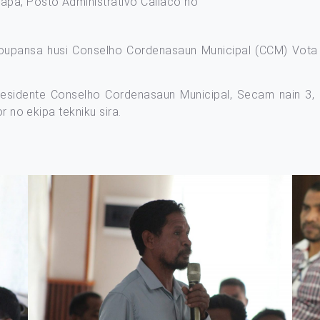
pa, Posto Administrativo Cailaco no
upansa husi Conselho Cordenasaun Municipal (CCM) Vota P
residente Conselho Cordenasaun Municipal, Secam nain 3, 
r no ekipa tekniku sira.