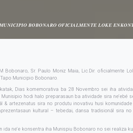
 𝑴𝑼𝑵𝑰𝑪𝑰𝑷𝑰𝑶 𝑩𝑶𝑩𝑶𝑵𝑨𝑹𝑶 𝑶𝑭𝑰𝑪𝑰𝑨𝑳𝑴𝑬𝑵𝑻𝑬 𝑳𝑶𝑲𝑬 𝑬𝑵𝑲𝑶
 Excelencia PAM Bobonaro, Sr. Paulo Moniz Maia, Lic.Dir. oficia
a Tapo Municipio Bobonaro.
 katak, Dias komemorativa ba 28 Novembro sei iha atividad
Munisipio hodi halo preparasaun ba atividade sira ne’ebé se
okál & artezenatus sira no produtu inovativu husi komunidade
aprezentasaun kultural – tebedai, dansa tradisionál sira n
n ida ne’e konsentra iha Munispiu Bobonaro no sei realiza k