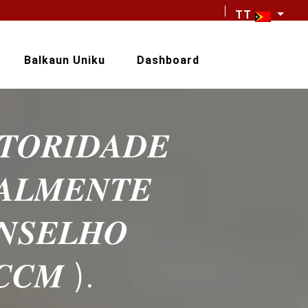
TT
Balkaun Uniku
Dashboard
𝑻𝑶𝑹𝑰𝑫𝑨𝑫𝑬
𝑨𝑳𝑴𝑬𝑵𝑻𝑬
𝑵𝑺𝑬𝑳𝑯𝑶
𝑪𝑪𝑴 ).