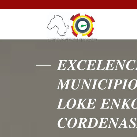
𝑬𝑿𝑪𝑬𝑳𝑬𝑵𝑪
𝑴𝑼𝑵𝑰𝑪𝑰𝑷𝑰
𝑳𝑶𝑲𝑬 𝑬𝑵𝑲
𝑪𝑶𝑹𝑫𝑬𝑵𝑨𝑺