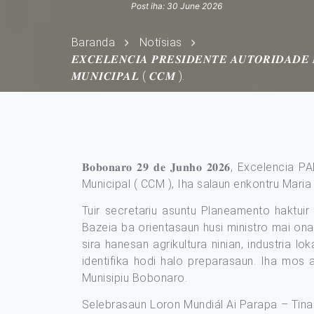
Post iha: 30 June 2026
Baranda
Notísias
𝑬𝑿𝑪𝑬𝑳𝑬𝑵𝑪𝑰𝑨 𝑷𝑹𝑬𝑺𝑰𝑫𝑬𝑵𝑻𝑬 𝑨𝑼𝑻𝑶𝑹𝑰𝑫𝑨𝑫
𝑴𝑼𝑵𝑰𝑪𝑰𝑷𝑨𝑳 ( 𝑪𝑪𝑴 ).
𝐁𝐨𝐛𝐨𝐧𝐚𝐫𝐨 𝟐𝟗 𝐝𝐞 𝐉𝐮𝐧𝐡𝐨 𝟐𝟎𝟐𝟔,
Municipal ( CCM ), Iha salaun enkontru Mari
Tuir secretariu asuntu Planeamento haktuir
Bazeia ba orientasaun husi ministro mai ona 
sira hanesan agrikultura ninian, industria l
identifika hodi halo preparasaun. Iha mos 
Munisipiu Bobonaro.
Selebrasaun Loron Mundiál Ai Parapa – Tina