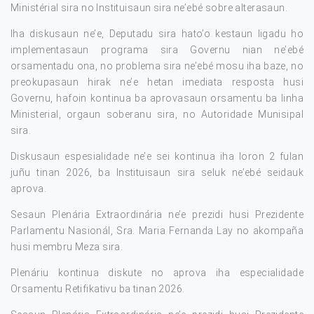
Ministérial sira no Instituisaun sira ne’ebé sobre alterasaun.
Iha diskusaun ne’e, Deputadu sira hato’o kestaun ligadu ho
implementasaun programa sira Governu nian ne’ebé
orsamentadu ona, no problema sira ne’ebé mosu iha baze, no
preokupasaun hirak ne’e hetan imediata resposta husi
Governu, hafoin kontinua ba aprovasaun orsamentu ba linha
Ministerial, orgaun soberanu sira, no Autoridade Munisipal
sira.
Diskusaun espesialidade ne’e sei kontinua iha loron 2 fulan
juñu tinan 2026, ba Instituisaun sira seluk ne’ebé seidauk
aprova.
Sesaun Plenária Extraordinária ne’e prezidi husi Prezidente
Parlamentu Nasionál, Sra. Maria Fernanda Lay no akompaña
husi membru Meza sira.
Plenáriu kontinua diskute no aprova iha especialidade
Orsamentu Retifikativu ba tinan 2026.