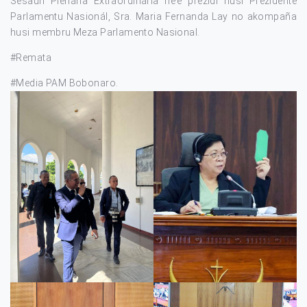
Sesaun Plenária Extraordinária ne’e prezidi husi Prezidente
Parlamentu Nasionál, Sra. Maria Fernanda Lay no akompaña
husi membru Meza Parlamento Nasional.
#Remata
#Media PAM Bobonaro.