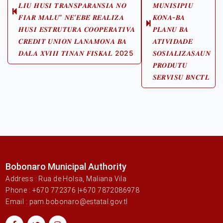
𝑳𝑰𝑼 𝑯𝑼𝑺𝑰 𝑻𝑹𝑨𝑵𝑺𝑷𝑨𝑹𝑨𝑵𝑺𝑰𝑨 𝑵𝑶
𝑴𝑼𝑵𝑰𝑺𝑰́𝑷𝑰𝑼
Previous
𝑭𝑰𝑨𝑹 𝑴𝑨𝑳𝑼” 𝑵𝑬’𝑬𝑩𝑬́ 𝑹𝑬𝑨𝑳𝑰𝒁𝑨
𝑲𝑶𝑵𝑨-𝑩𝑨
post:
Next
𝑯𝑼𝑺𝑰 𝑬𝑺𝑻𝑹𝑼𝑻𝑼𝑹𝑨 𝑪𝑶𝑶𝑷𝑬𝑹𝑨𝑻𝑰𝑽𝑨
𝑷𝑳𝑨𝑵𝑼 𝑩𝑨
post:
𝑪𝑹𝑬𝑫𝑰𝑻 𝑼𝑵𝑰𝑶𝑵 𝑳𝑨𝑵𝑨𝑴𝑶𝑵𝑨 𝑩𝑨
𝑨𝑻𝑰𝑽𝑰𝑫𝑨𝑫𝑬
𝑫𝑨𝑳𝑨 𝑿𝑽𝑰𝑰𝑰 𝑻𝑰𝑵𝑨𝑵 𝑭𝑰𝑺𝑲𝑨𝑳 2025
𝑺𝑶𝑺𝑰𝑨𝑳𝑰𝒁𝑨𝑺𝑨𝑼𝑵
𝑷𝑹𝑶𝑫𝑼𝑻𝑼
𝑺𝑬𝑹𝑽𝑰𝑺𝑼 𝑩𝑵𝑪𝑻𝑳
Bobonaro Municipal Authority
Address : Rua de Holsa, Maliana Vila
Phone : +670 772376 |+670 7872086978
Email : pam.bobonaro@estatal.gov.tl