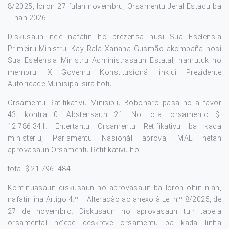
8/2025, loron 27 fulan novembru, Orsamentu Jeral Estadu ba
Tinan 2026.
Diskusaun ne’e nafatin ho prezensa husi Sua Eselensia
Primeiru-Ministru, Kay Rala Xanana Gusmão akompaña hosi
Sua Eselensia Ministru Administrasaun Estatal, hamutuk ho
membru IX Governu Konstitusionál inklui Prezidente
Autoridade Munisipal sira hotu.
Orsamentu Ratifikativu Minisipiu Bobonaro pasa ho a favor
43, kontra 0, Abstensaun 21. No total orsamento $.
12.786.341. Entertantu Orsamentu Retifikativu ba kada
ministeriu, Parlamentu Nasionál aprova, MAE hetan
aprovasaun Orsamentu Retifikativu ho
total $.21.796. 484.
Kontinuasaun diskusaun no aprovasaun ba loron ohin nian,
nafatin iha Artigo 4.º – Alteração ao anexo à Lei n.º 8/2025, de
27 de novembro. Diskusaun no aprovasaun tuir tabela
orsamental ne’ebé deskreve orsamentu ba kada linha