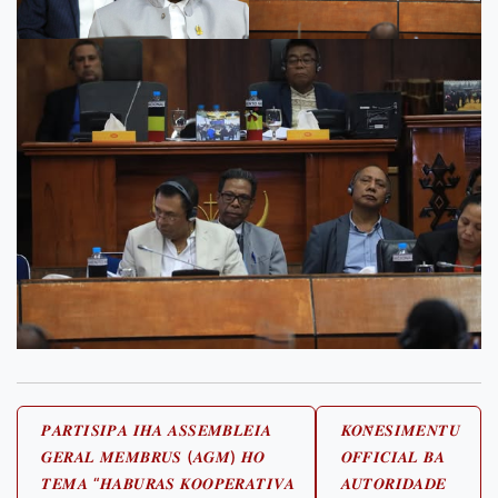
Post
𝑷𝑨𝑹𝑻𝑰𝑺𝑰𝑷𝑨 𝑰𝑯𝑨 𝑨𝑺𝑺𝑬𝑴𝑩𝑳𝑬𝑰𝑨
𝑲𝑶𝑵̃𝑬𝑺𝑰𝑴𝑬𝑵𝑻𝑼
𝑮𝑬𝑹𝑨𝑳 𝑴𝑬𝑴𝑩𝑹𝑼𝑺 (𝑨𝑮𝑴) 𝑯𝑶
𝑶𝑭𝑭𝑰𝑪𝑰𝑨𝑳 𝑩𝑨
navigation
𝑻𝑬𝑴𝑨 “𝑯𝑨𝑩𝑼𝑹𝑨𝑺 𝑲𝑶𝑶𝑷𝑬𝑹𝑨𝑻𝑰𝑽𝑨
𝑨𝑼𝑻𝑶𝑹𝑰𝑫𝑨𝑫𝑬