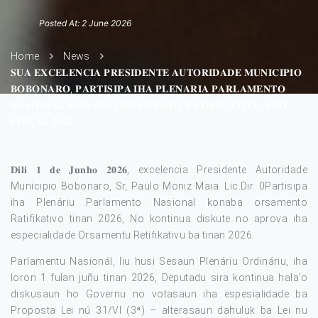
Posted At: 2 June 2026
Home
News
𝐒𝐔𝐀 𝐄𝐗𝐂𝐄𝐋𝐄𝐍𝐂𝐈𝐀 𝐏𝐑𝐄𝐒𝐈𝐃𝐄𝐍𝐓𝐄 𝐀𝐔𝐓𝐎𝐑𝐈𝐃𝐀𝐃𝐄 𝐌𝐔𝐍𝐈𝐂𝐈𝐏𝐈𝐎
𝐁𝐎𝐁𝐎𝐍𝐀𝐑𝐎, 𝐏𝐀𝐑𝐓𝐈𝐒𝐈𝐏𝐀 𝐈𝐇𝐀 𝐏𝐋𝐄𝐍𝐀𝐑𝐈𝐀 𝐏𝐀𝐑𝐋𝐀𝐌𝐄𝐍𝐓𝐎
𝐍𝐀𝐒𝐈𝐎𝐍𝐀𝐋 𝐊𝐎𝐍𝐀𝐁𝐀 𝐎𝐑𝐒𝐀𝐌𝐄𝐍𝐓𝐎 𝐑𝐀𝐓𝐈𝐅𝐈𝐊𝐀𝐓𝐈𝐕𝐎 𝐀𝐍𝐎
𝐅𝐈𝐒𝐊𝐀𝐋 𝟐𝟎𝟐𝟔.
𝐃𝐢𝐥𝐢 𝟏 𝐝𝐞 𝐉𝐮𝐧𝐡𝐨 𝟐𝟎𝟐𝟔, excelencia Presidente Autoridade
Municipio Bobonaro, Sr, Paulo Moniz Maia. Lic.Dir. 0Partisipa
iha Plenáriu Parlamento Nasional konaba orsamento
Ratifikativo tinan 2026, No kontinua diskute no aprova iha
especialidade Orsamentu Retifikativu ba tinan 2026.
Parlamentu Nasionál, liu husi Sesaun Plenáriu Ordináriu, iha
loron 1 fulan juñu tinan 2026, Deputadu sira kontinua hala’o
diskusaun ho Governu no votasaun iha espesialidade ba
Proposta Lei nú 31/VI (3ª) – alterasaun dahuluk ba Lei nu