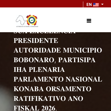
EN
𝐒𝐔𝐀 𝐄𝐗𝐂𝐄𝐋𝐄𝐍𝐂𝐈𝐀
𝐏𝐑𝐄𝐒𝐈𝐃𝐄𝐍𝐓𝐄
𝐀𝐔𝐓𝐎𝐑𝐈𝐃𝐀𝐃𝐄 𝐌𝐔𝐍𝐈𝐂𝐈𝐏𝐈𝐎
𝐁𝐎𝐁𝐎𝐍𝐀𝐑𝐎, 𝐏𝐀𝐑𝐓𝐈𝐒𝐈𝐏𝐀
𝐈𝐇𝐀 𝐏𝐋𝐄𝐍𝐀𝐑𝐈𝐀
𝐏𝐀𝐑𝐋𝐀𝐌𝐄𝐍𝐓𝐎 𝐍𝐀𝐒𝐈𝐎𝐍𝐀𝐋
𝐊𝐎𝐍𝐀𝐁𝐀 𝐎𝐑𝐒𝐀𝐌𝐄𝐍𝐓𝐎
𝐑𝐀𝐓𝐈𝐅𝐈𝐊𝐀𝐓𝐈𝐕𝐎 𝐀𝐍𝐎
𝐅𝐈𝐒𝐊𝐀𝐋 𝟐𝟎𝟐𝟔.