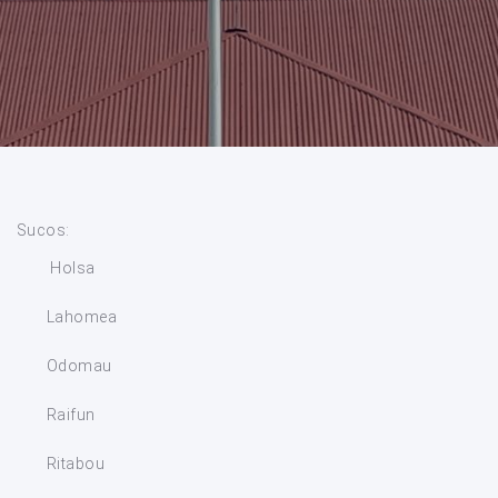
Sucos:
Holsa
Lahomea
Odomau
Raifun
Ritabou