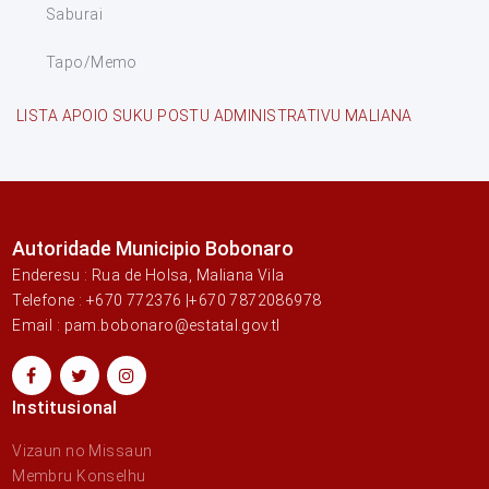
Saburai
Tapo/Memo
LISTA APOIO SUKU POSTU ADMINISTRATIVU MALIANA
Autoridade Municipio Bobonaro
Enderesu : Rua de Holsa, Maliana Vila
Telefone : +670 772376 |+670 7872086978
Email : pam.bobonaro@estatal.gov.tl
Institusional
Vizaun no Missaun
Membru Konselhu