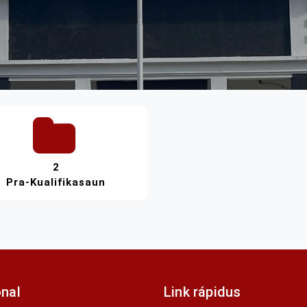
2
Pra-Kualifikasaun
onal
Link rápidus