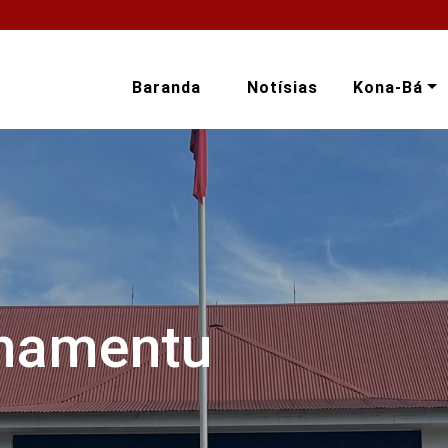
Baranda
Notísias
Kona-Bá
onamentu