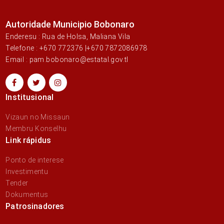
Autoridade Municipio Bobonaro
Enderesu : Rua de Holsa, Maliana Vila
Telefone : +670 772376 |+670 7872086978
Email : pam.bobonaro@estatal.gov.tl
Institusional
Vizaun no Missaun
Membru Konselhu
Link rápidus
Ponto de interese
Investimentu
Tender
Dokumentus
Patrosinadores