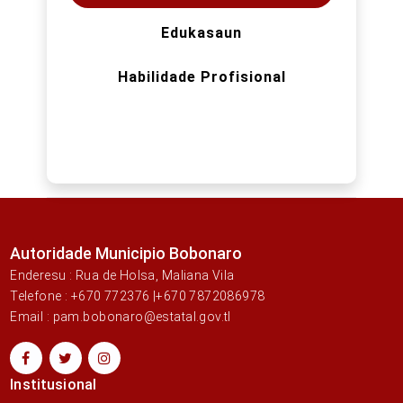
Edukasaun
Habilidade Profisional
Autoridade Municipio Bobonaro
Enderesu : Rua de Holsa, Maliana Vila
Telefone : +670 772376 |+670 7872086978
Email : pam.bobonaro@estatal.gov.tl
Institusional