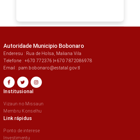
Autoridade Municipio Bobonaro
Enderesu : Rua de Holsa, Maliana Vila
Telefone : +670 772376 |+670 7872086978
Email : pam.bobonaro@estatal.gov.tl
Institusional
Vizaun no Missaun
Membru Konselhu
Link rápidus
Ponto de interese
Investimentu