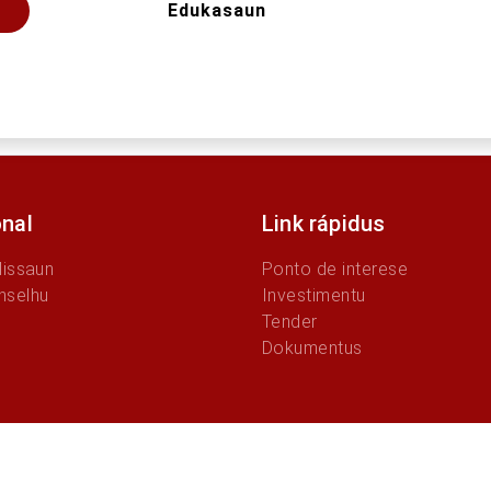
Edukasaun
onal
Link rápidus
Missaun
Ponto de interese
nselhu
Investimentu
Tender
Dokumentus