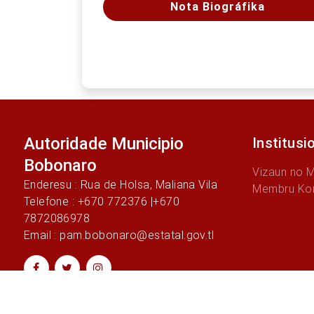
Nota Biográfika
Autoridade Municipio
Institusi
Bobonaro
Vizaun no 
Enderesu : Rua de Holsa, Maliana Vila
Membru Ko
Telefone : +670 772376 |+670
7872086978
Email : pam.bobonaro@estatal.gov.tl