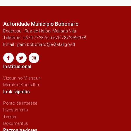
Autoridade Municipio Bobonaro
Enderesu : Rua de Holsa, Maliana Vila
Telefone : +670 772376 |+670 7872086978
Email : pam.bobonaro@estatal.gov.tl
Institusional
Vizaun no Missaun
Membru Konselhu
Link rápidus
Ponto de interese
Investimentu
Tender
Dokumentus
Patrosinadores