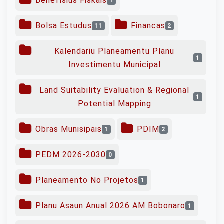
Benefísius Fiskais
1
Bolsa Estudus
Financas
11
2
Kalendariu Planeamentu Planu
1
Investimentu Municipal
Land Suitability Evaluation & Regional
1
Potential Mapping
Obras Munisipais
PDIM
1
2
PEDM 2026-2030
0
Planeamento No Projetos
1
Planu Asaun Anual 2026 AM Bobonaro
1