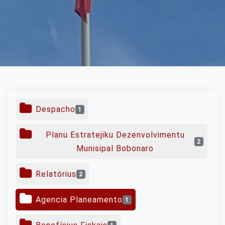
Despacho
1
Planu Estratejiku Dezenvolvimentu
2
Munisipal Bobonaro
Relatórius
2
Agencia Planeamento
1