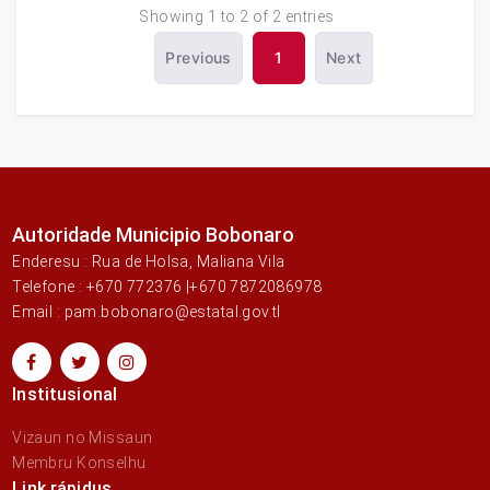
Showing 1 to 2 of 2 entries
Previous
1
Next
Autoridade Municipio Bobonaro
Enderesu : Rua de Holsa, Maliana Vila
Telefone : +670 772376 |+670 7872086978
Email : pam.bobonaro@estatal.gov.tl
Institusional
Vizaun no Missaun
Membru Konselhu
Link rápidus