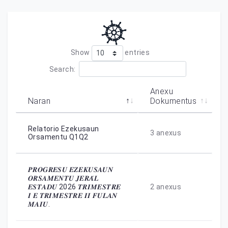
Show
entries
Search:
Anexu
Naran
Dokumentus
Relatorio Ezekusaun
3
anexus
Orsamentu Q1Q2
𝑷𝑹𝑶𝑮𝑹𝑬𝑺𝑼 𝑬𝒁𝑬𝑲𝑼𝑺𝑨𝑼𝑵
𝑶𝑹𝑺𝑨𝑴𝑬𝑵𝑻𝑼 𝑱𝑬𝑹𝑨́𝑳
𝑬𝑺𝑻𝑨𝑫𝑼 2026 𝑻𝑹𝑰𝑴𝑬𝑺𝑻𝑹𝑬
2
anexus
𝑰 𝑬 𝑻𝑹𝑰𝑴𝑬𝑺𝑻𝑹𝑬 𝑰𝑰 𝑭𝑼𝑳𝑨𝑵
𝑴𝑨𝑰𝑼.