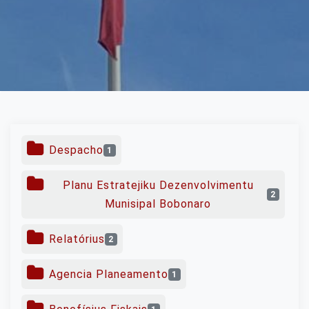
Despacho
1
Planu Estratejiku Dezenvolvimentu
2
Munisipal Bobonaro
Relatórius
2
Agencia Planeamento
1