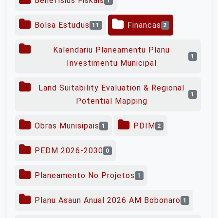
Benefísius Fiskais
1
Bolsa Estudus
Financas
11
2
Kalendariu Planeamentu Planu
1
Investimentu Municipal
Land Suitability Evaluation & Regional
1
Potential Mapping
Obras Munisipais
PDIM
1
2
PEDM 2026-2030
0
Planeamento No Projetos
1
Planu Asaun Anual 2026 AM Bobonaro
1