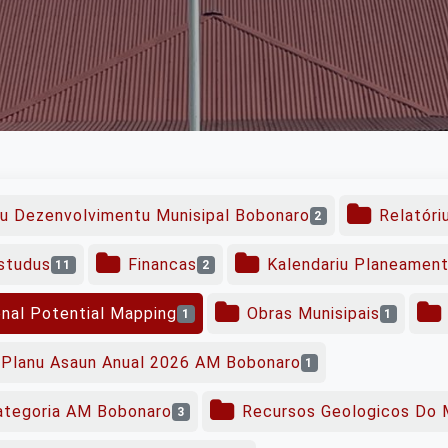
ku Dezenvolvimentu Munisipal Bobonaro
Relatóri
2
studus
Financas
Kalendariu Planeament
11
2
onal Potential Mapping
Obras Munisipais
1
1
Planu Asaun Anual 2026 AM Bobonaro
1
ategoria AM Bobonaro
Recursos Geologicos Do 
3