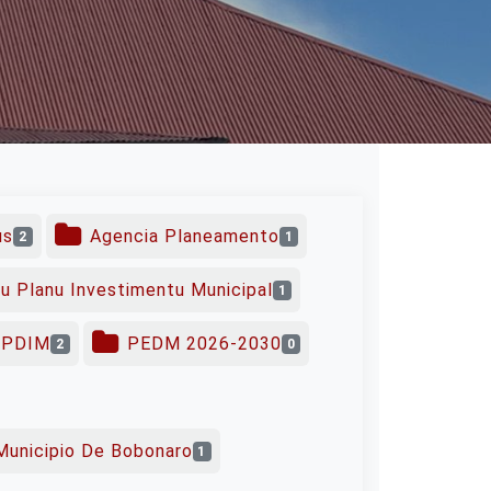
us
Agencia Planeamento
2
1
u Planu Investimentu Municipal
1
PDIM
PEDM 2026-2030
2
0
Municipio De Bobonaro
1