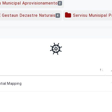
u Municipal Aprovisionamento
2
 E Gestaun Dezastre Naturais
Servisu Munisipal P
4
ntial Mapping