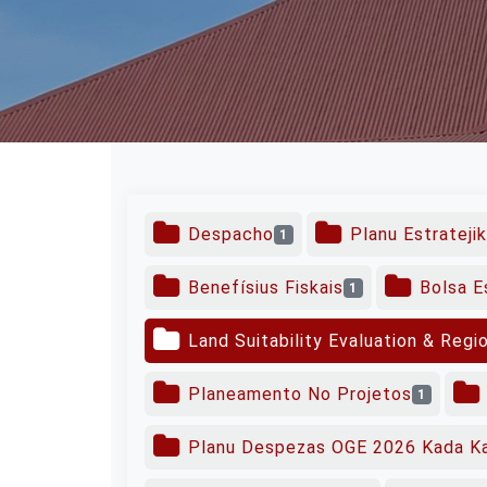
Despacho
Planu Estrateji
1
Benefísius Fiskais
Bolsa E
1
Land Suitability Evaluation & Regi
Planeamento No Projetos
1
Planu Despezas OGE 2026 Kada K