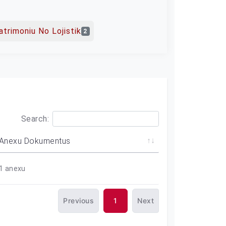
atrimoniu No Lojistik
2
Search:
Anexu Dokumentus
1
anexu
Previous
1
Next