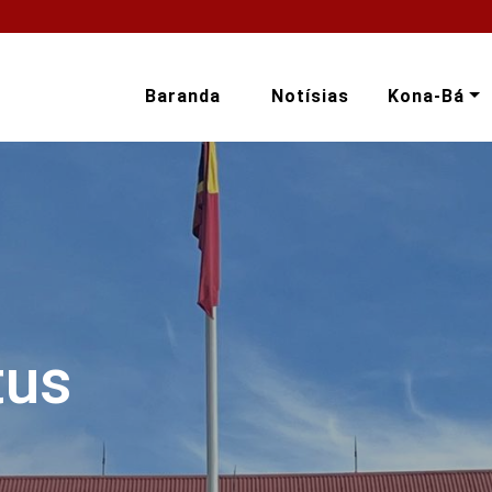
Baranda
Notísias
Kona-Bá
tus