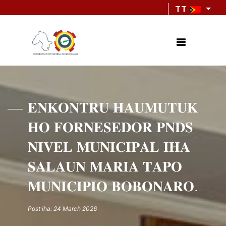
TT
𝐄𝐍𝐊𝐎𝐍𝐓𝐑𝐔 𝐇𝐀𝐔𝐌𝐔𝐓𝐔𝐊
𝐇𝐎 𝐅𝐎𝐑𝐍𝐄𝐒𝐄𝐃𝐎𝐑 𝐏𝐍𝐃𝐒
𝐍𝐈𝐕𝐄𝐋 𝐌𝐔𝐍𝐈𝐂𝐈𝐏𝐀𝐋 𝐈𝐇𝐀
𝐒𝐀𝐋𝐀𝐔𝐍 𝐌𝐀𝐑𝐈𝐀 𝐓𝐀𝐏𝐎
𝐌𝐔𝐍𝐈𝐂𝐈𝐏𝐈𝐎 𝐁𝐎𝐁𝐎𝐍𝐀𝐑𝐎.
Post iha: 24 March 2026