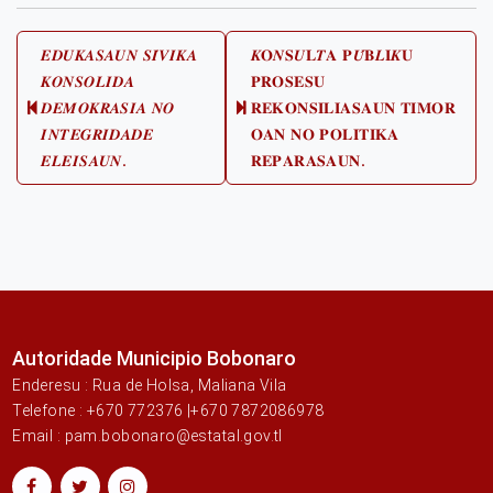
Post
𝑬𝑫𝑼𝑲𝑨𝑺𝑨𝑼𝑵 𝑺𝑰́𝑽𝑰𝑲𝑨
𝑲𝐎𝑵𝐒𝑼𝐋𝑻𝐀 𝐏𝑼́𝐁𝑳𝐈𝑲𝐔
𝑲𝑶𝑵𝑺𝑶𝑳𝑰𝑫𝑨
𝐏𝐑𝐎𝐒𝐄𝐒𝐔
navigation
𝑫𝑬𝑴𝑶𝑲𝑹𝑨𝑺𝑰𝑨 𝑵𝑶
𝐑𝐄𝐊𝐎𝐍𝐒𝐈𝐋𝐈𝐀𝐒𝐀𝐔𝐍 𝐓𝐈𝐌𝐎𝐑
Previous
Next
𝑰𝑵𝑻𝑬𝑮𝑹𝑰𝑫𝑨𝑫𝑬
𝐎𝐀𝐍 𝐍𝐎 𝐏𝐎𝐋𝐈𝐓𝐈𝐊𝐀
post:
post:
𝑬𝑳𝑬𝑰𝑺𝑨𝑼𝑵.
𝐑𝐄𝐏𝐀𝐑𝐀𝐒𝐀𝐔𝐍.
Autoridade Municipio Bobonaro
Enderesu : Rua de Holsa, Maliana Vila
Telefone : +670 772376 |+670 7872086978
Email : pam.bobonaro@estatal.gov.tl