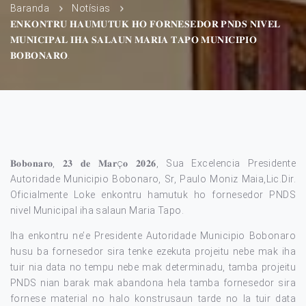
Baranda
Notísias
𝐄𝐍𝐊𝐎𝐍𝐓𝐑𝐔 𝐇𝐀𝐔𝐌𝐔𝐓𝐔𝐊 𝐇𝐎 𝐅𝐎𝐑𝐍𝐄𝐒𝐄𝐃𝐎𝐑 𝐏𝐍𝐃𝐒 𝐍𝐈𝐕𝐄𝐋
𝐌𝐔𝐍𝐈𝐂𝐈𝐏𝐀𝐋 𝐈𝐇𝐀 𝐒𝐀𝐋𝐀𝐔𝐍 𝐌𝐀𝐑𝐈𝐀 𝐓𝐀𝐏𝐎 𝐌𝐔𝐍𝐈𝐂𝐈𝐏𝐈𝐎
𝐁𝐎𝐁𝐎𝐍𝐀𝐑𝐎.
𝐁𝐨𝐛𝐨𝐧𝐚𝐫𝐨, 𝟐𝟑 𝐝𝐞 𝐌𝐚𝐫ҫ𝐨 𝟐𝟎𝟐𝟔, Sua Excelencia Presidente
Autoridade Municipio Bobonaro, Sr, Paulo Moniz Maia,Lic.Dir.
Oficialmente Loke enkontru hamutuk ho fornesedor PNDS
nivel Municipal iha salaun Maria Tapo.
Iha enkontru ne’e Presidente Autoridade Municipio Bobonaro
husu ba fornesedor sira tenke ezekuta projeitu nebe mak iha
tuir nia data no tempu nebe mak determinadu, tamba projeitu
PNDS nian barak mak abandona hela tamba fornesedor sira
fornese material no halo konstrusaun tarde no la tuir data