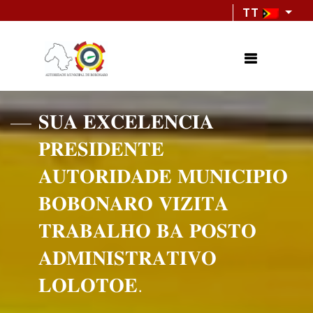
TT
𝐒𝐔𝐀 𝐄𝐗𝐂𝐄𝐋𝐄𝐍𝐂𝐈𝐀
𝐏𝐑𝐄𝐒𝐈𝐃𝐄𝐍𝐓𝐄
𝐀𝐔𝐓𝐎𝐑𝐈𝐃𝐀𝐃𝐄 𝐌𝐔𝐍𝐈𝐂𝐈𝐏𝐈𝐎
𝐁𝐎𝐁𝐎𝐍𝐀𝐑𝐎 𝐕𝐈𝐙𝐈𝐓𝐀
𝐓𝐑𝐀𝐁𝐀𝐋𝐇𝐎 𝐁𝐀 𝐏𝐎𝐒𝐓𝐎
𝐀𝐃𝐌𝐈𝐍𝐈𝐒𝐓𝐑𝐀𝐓𝐈𝐕𝐎
𝐋𝐎𝐋𝐎𝐓𝐎𝐄.