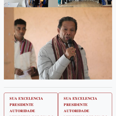
Post
𝐒𝐔𝐀 𝐄𝐗𝐂𝐄𝐋𝐄𝐍𝐂𝐈𝐀
𝐒𝐔𝐀 𝐄𝐗𝐂𝐄𝐋𝐄𝐍𝐂𝐈𝐀
𝐏𝐑𝐄𝐒𝐈𝐃𝐄𝐍𝐓𝐄
𝐏𝐑𝐄𝐒𝐈𝐃𝐄𝐍𝐓𝐄
navigation
𝐀𝐔𝐓𝐎𝐑𝐈𝐃𝐀𝐃𝐄
𝐀𝐔𝐓𝐎𝐑𝐈𝐃𝐀𝐃𝐄