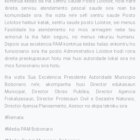
kontinua kedas ba iha Sentru Saude Posto Lolotoe, hodi hare
direita servisu atendemento pesoal saude sira nian ba
komunidade sira. Iha vizita ne’e sefi sentru saude Posto
Lolotoe haktuir katak, sentru saude posto Lolotoe, sei menus
Fasilidade ba atendemento no mos armagem nebe tau
aimoruk la iha fatin seguru, no menus rekursu humanu.
Depois sua excelencia PAM kontinua kedas halao enkontru ho
funsionario sira iha posto Administrativo Lolotoe hodi rona
direita preokupasaun hotu mai husi autoridade lokal sira no
mos funsionariu sira hotu.
Iha vizita Sua Excelencia Presidente Autoridade Municipio
Bobonaro ne’e, akompanha husi Director edukasaun
Municipal, Director Obras Publika, Director Agencia
Fiskalizasaun, Director Protesaun Civil e Dezastre Naturais,
Director Ajensia Planeamento, Asesor no ekipa tekniku sira.
#Remata
#Media PAM Bobonaro