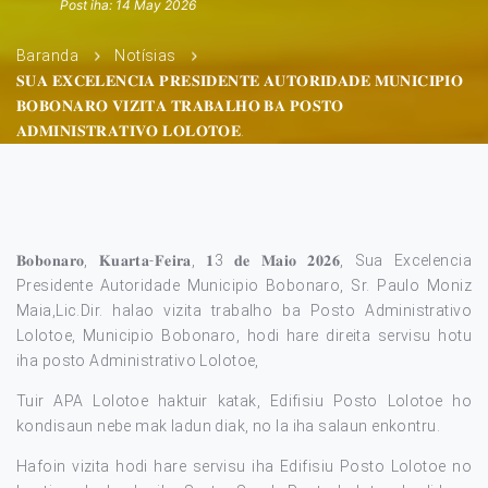
Post iha: 14 May 2026
Baranda
Notísias
𝐒𝐔𝐀 𝐄𝐗𝐂𝐄𝐋𝐄𝐍𝐂𝐈𝐀 𝐏𝐑𝐄𝐒𝐈𝐃𝐄𝐍𝐓𝐄 𝐀𝐔𝐓𝐎𝐑𝐈𝐃𝐀𝐃𝐄 𝐌𝐔𝐍𝐈𝐂𝐈𝐏𝐈𝐎
𝐁𝐎𝐁𝐎𝐍𝐀𝐑𝐎 𝐕𝐈𝐙𝐈𝐓𝐀 𝐓𝐑𝐀𝐁𝐀𝐋𝐇𝐎 𝐁𝐀 𝐏𝐎𝐒𝐓𝐎
𝐀𝐃𝐌𝐈𝐍𝐈𝐒𝐓𝐑𝐀𝐓𝐈𝐕𝐎 𝐋𝐎𝐋𝐎𝐓𝐎𝐄.
𝐁𝐨𝐛𝐨𝐧𝐚𝐫𝐨, 𝐊𝐮𝐚𝐫𝐭𝐚-𝐅𝐞𝐢𝐫𝐚, 𝟏3 𝐝𝐞 𝐌𝐚𝐢𝐨 𝟐𝟎𝟐𝟔, Sua Excelencia
Presidente Autoridade Municipio Bobonaro, Sr. Paulo Moniz
Maia,Lic.Dir. halao vizita trabalho ba Posto Administrativo
Lolotoe, Municipio Bobonaro, hodi hare direita servisu hotu
iha posto Administrativo Lolotoe,
Tuir APA Lolotoe haktuir katak, Edifisiu Posto Lolotoe ho
kondisaun nebe mak ladun diak, no la iha salaun enkontru.
Hafoin vizita hodi hare servisu iha Edifisiu Posto Lolotoe no