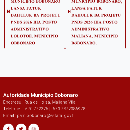
𝐌𝐔𝐍𝐈𝐂𝐈𝐏𝐈𝐎 𝐁𝐎𝐁𝐎𝐍𝐀𝐑𝐎
𝐌𝐔𝐍𝐈𝐂𝐈𝐏𝐈𝐎 𝐁𝐎𝐁𝐎𝐍𝐀𝐑𝐎,
𝐋𝐀𝐍𝐒𝐀 𝐅𝐀𝐓𝐔𝐊
𝐋𝐀𝐍𝐒𝐀 𝐅𝐀𝐓𝐔𝐊
Previous
Next
𝐃𝐀𝐇𝐔𝐋𝐔𝐊 𝐁𝐀 𝐏𝐑𝐎𝐉𝐄𝐓𝐔
𝐃𝐀𝐇𝐔𝐋𝐔𝐊 𝐁𝐀 𝐏𝐑𝐎𝐉𝐄𝐓𝐔
post:
post:
𝐏𝐍𝐃𝐒 𝟐𝟎𝟐𝟔 𝐈𝐇𝐀 𝐏𝐎𝐒𝐓𝐎
𝐏𝐍𝐃𝐒 𝟐𝟎𝟐𝟔 𝐈𝐇𝐀 𝐏𝐎𝐒𝐓𝐎
𝐀𝐃𝐌𝐈𝐍𝐈𝐒𝐓𝐑𝐀𝐓𝐈𝐕𝐎
𝐀𝐃𝐌𝐈𝐍𝐈𝐒𝐓𝐑𝐀𝐓𝐈𝐕𝐎
𝐋𝐎𝐋𝐎𝐓𝐎𝐄, 𝐌𝐔𝐍𝐈𝐂𝐈𝐏𝐈𝐎
𝐌𝐀𝐋𝐈𝐀𝐍𝐀, 𝐌𝐔𝐍𝐈𝐂𝐈𝐏𝐈𝐎
𝐎𝐁𝐁𝐎𝐍𝐀𝐑𝐎.
𝐁𝑶𝐁𝐎𝐍𝐀𝐑𝐎.
Autoridade Municipio Bobonaro
Enderesu : Rua de Holsa, Maliana Vila
Telefone : +670 772376 |+670 7872086978
Email : pam.bobonaro@estatal.gov.tl