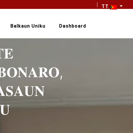
TT
Balkaun Uniku
Dashboard
𝐄
𝐁𝐎𝐍𝐀𝐑𝐎,
𝐀𝐒𝐀𝐔𝐍
𝐔