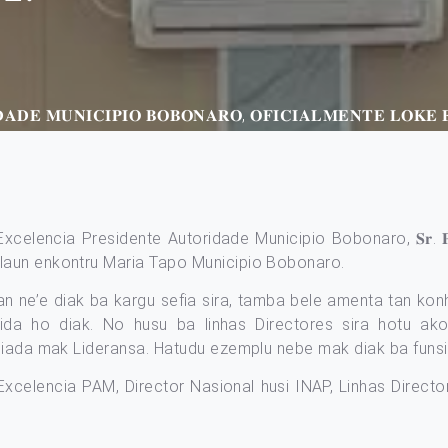
𝐃𝐀𝐃𝐄 𝐌𝐔𝐍𝐈𝐂𝐈𝐏𝐈𝐎 𝐁𝐎𝐁𝐎𝐍𝐀𝐑𝐎, 𝐎𝐅𝐈𝐂𝐈𝐀𝐋𝐌𝐄𝐍𝐓𝐄 𝐋𝐎𝐊
𝐡𝐨 𝟐𝟎𝟐𝟔, Excelencia Presidente Autoridade Municipio Bobonaro, 𝐒𝐫. 𝐏𝐚
laun enkontru Maria Tapo Municipio Bobonaro.
 ne’e diak ba kargu sefia sira, tamba bele amenta tan ko
n ida ho diak. No husu ba linhas Directores sira hotu a
siada mak Lideransa. Hatudu ezemplu nebe mak diak ba funsion
Excelencia PAM, Director Nasional husi INAP, Linhas Directo