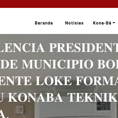
Baranda
Notísias
Kona-Bá
𝐄𝐍𝐂𝐈𝐀 𝐏𝐑𝐄𝐒𝐈𝐃𝐄𝐍
𝐃𝐄 𝐌𝐔𝐍𝐈𝐂𝐈𝐏𝐈𝐎 𝐁
𝐄𝐍𝐓𝐄 𝐋𝐎𝐊𝐄 𝐅𝐎𝐑𝐌
 𝐊𝐎𝐍𝐀𝐁𝐀 𝐓𝐄𝐊𝐍𝐈
𝐀.