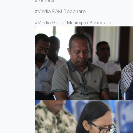
#Remata
#Media PAM Bobonaro.
#Media Portal Municipio Bobonaro