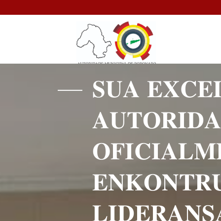
𝐒𝐔𝐀 𝐄𝐗𝐂𝐄
𝐀𝐔𝐓𝐎𝐑𝐈𝐃𝐀
𝐎𝐅𝐈𝐂𝐈𝐀𝐋
𝐄𝐍𝐊𝐎𝐍𝐓𝐑
𝐋𝐈𝐃𝐄𝐑𝐀𝐍𝐒