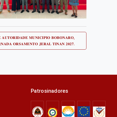
𝐄 𝐀𝐔𝐓𝐎𝐑𝐈𝐃𝐀𝐃𝐄 𝐌𝐔𝐍𝐈𝐂𝐈𝐏𝐈𝐎 𝐁𝐎𝐁𝐎𝐍𝐀𝐑𝐎,
Next
𝐑𝐍𝐀𝐃𝐀 𝐎𝐑𝐒𝐀𝐌𝐄𝐍𝐓𝐎 𝐉𝐄𝐑𝐀𝐋 𝐓𝐈𝐍𝐀𝐍 𝟐𝟎𝟐𝟕.
post:
Patrosinadores