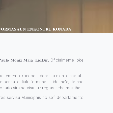
 𝐅𝐎𝐑𝐌𝐀𝐒𝐀𝐔𝐍 𝐄𝐍𝐊𝐎𝐍𝐓𝐑𝐔 𝐊𝐎𝐍𝐀𝐁𝐀
𝐥𝐨 𝐌𝐨𝐧𝐢𝐳 𝐌𝐚𝐢𝐚. 𝐋𝐢𝐜.𝐃𝐢𝐫, Oficialmente loke
nhesemento konaba Lideransa nian, oinsa atu
kompanha didiak formasaun ida ne’e, tamba
ario sira servisu tuir regras nebe mak iha.
res servisu Municipais no sefi departamento