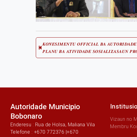
Post
𝑲𝑶𝑵̃𝑬𝑺𝑰𝑴𝑬𝑵𝑻𝑼 𝑶𝑭𝑭𝑰𝑪𝑰𝑨𝑳 𝑩𝑨 𝑨𝑼𝑻𝑶𝑹𝑰𝑫𝑨𝑫𝑬
Previous
𝑷𝑳𝑨𝑵𝑼 𝑩𝑨 𝑨𝑻𝑰𝑽𝑰𝑫𝑨𝑫𝑬 𝑺𝑶𝑺𝑰𝑨𝑳𝑰𝒁𝑨𝑺𝑨𝑼𝑵 𝑷𝑹
post:
navigation
Autoridade Municipio
Institusi
Bobonaro
Vizaun no 
Enderesu : Rua de Holsa, Maliana Vila
Membru Ko
Telefone : +670 772376 |+670