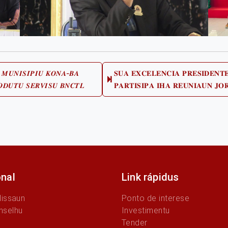
 𝑴𝑼𝑵𝑰𝑺𝑰́𝑷𝑰𝑼 𝑲𝑶𝑵𝑨-𝑩𝑨
𝐒𝐔𝐀 𝐄𝐗𝐂𝐄𝐋𝐄𝐍𝐂𝐈𝐀 𝐏𝐑𝐄𝐒𝐈𝐃𝐄𝐍𝐓
𝑶𝑫𝑼𝑻𝑼 𝑺𝑬𝑹𝑽𝑰𝑺𝑼 𝑩𝑵𝑪𝑻𝑳
𝐏𝐀𝐑𝐓𝐈𝐒𝐈𝐏𝐀 𝐈𝐇𝐀 𝐑𝐄𝐔𝐍𝐈𝐀𝐔𝐍 𝐉𝐎
onal
Link rápidus
Missaun
Ponto de interese
nselhu
Investimentu
Tender