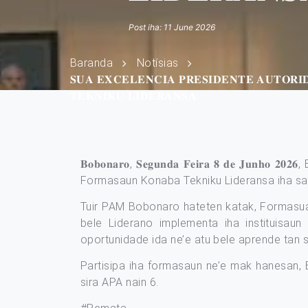
Post iha: 11 June 2026
Baranda
Notísias
𝐒𝐔𝐀 𝐄𝐗𝐂𝐄𝐋𝐄𝐍𝐂𝐈𝐀 𝐏𝐑𝐄𝐒𝐈𝐃𝐄𝐍𝐓𝐄 𝐀𝐔𝐓𝐎𝐑
𝐓𝐄𝐊𝐍𝐈𝐊𝐔 𝐋𝐈𝐃𝐄𝐑𝐀𝐍𝐒𝐀.
𝐁𝐨𝐛𝐨𝐧𝐚𝐫𝐨, 𝐒𝐞𝐠𝐮𝐧𝐝𝐚 𝐅𝐞𝐢𝐫𝐚 𝟖 𝐝𝐞 𝐉𝐮𝐧
Formasaun Konaba Tekniku Lideransa iha sa
Tuir PAM Bobonaro hateten katak, Formasuan
bele Liderano implementa iha instituisau
oportunidade ida ne’e atu bele aprende tan 
Partisipa iha formasaun ne’e mak hanesan, 
sira APA nain 6.