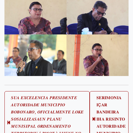
Post
𝑺𝑼𝑨 𝑬𝑿𝑪𝑬𝑳𝑬𝑵𝑪𝑰𝑨 𝑷𝑹𝑬𝑺𝑰𝑫𝑬𝑵𝑻𝑬
𝐒𝐄𝐑𝐈𝐌𝐎𝐍𝐈𝐀
𝑨𝑼𝑻𝑶𝑹𝑰𝑫𝑨𝑫𝑬 𝑴𝑼𝑵𝑰𝑪𝑰𝑷𝑰𝑶
𝐈Ҫ𝐀𝐑
navigation
𝑩𝑶𝑩𝑶𝑵𝑨𝑹𝑶, 𝑶𝑭𝑰𝑪𝑰𝑨𝑳𝑴𝑬𝑵𝑻𝑬 𝑳𝑶𝑲𝑬
𝐁𝐀𝐍𝐃𝐄𝐈𝐑𝐀
𝑺𝑶𝑺𝑰𝑨𝑳𝑰𝒁𝑨𝑺𝑨𝑼𝑵 𝑷𝑳𝑨𝑵𝑼
𝐈𝐇𝐀 𝐑𝐄𝐒𝐈𝐍𝐓𝐎
Next
Previous
𝑴𝑼𝑵𝑰𝑺𝑰𝑷𝑨𝑳 𝑶𝑹𝑫𝑬𝑵𝑨𝑴𝑬𝑵𝑻𝑶
𝐀𝐔𝐓𝐎𝐑𝐈𝐃𝐀𝐃𝐄
post:
post: