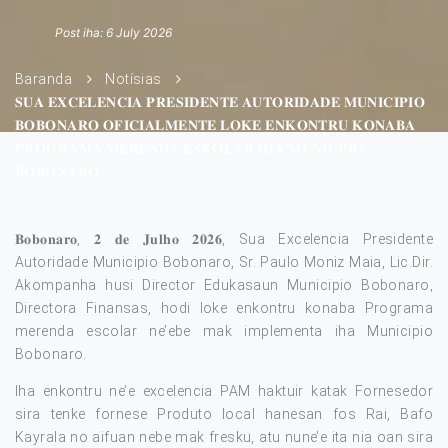
Post iha: 6 July 2026
Baranda
Notísias
𝐒𝐔𝐀 𝐄𝐗𝐂𝐄𝐋𝐄𝐍𝐂𝐈𝐀 𝐏𝐑𝐄𝐒𝐈𝐃𝐄𝐍𝐓𝐄 𝐀𝐔𝐓𝐎𝐑𝐈𝐃𝐀𝐃𝐄 𝐌𝐔𝐍𝐈𝐂𝐈𝐏𝐈𝐎
𝐁𝐎𝐁𝐎𝐍𝐀𝐑𝐎 𝐎𝐅𝐈𝐂𝐈𝐀𝐋𝐌𝐄𝐍𝐓𝐄 𝐋𝐎𝐊𝐄 𝐄𝐍𝐊𝐎𝐍𝐓𝐑𝐔 𝐊𝐎𝐍𝐀𝐁𝐀
𝐏𝐑𝐎𝐆𝐑𝐀𝐌𝐀 𝐌𝐄𝐑𝐄𝐍𝐃𝐀 𝐄𝐒𝐊𝐎𝐋𝐀𝐑 𝐈𝐇𝐀 𝐌𝐔𝐍𝐈𝐂𝐏𝐈𝐎
𝐁𝐎𝐁𝐎𝐍𝐀𝐑𝐎.
𝐁𝐨𝐛𝐨𝐧𝐚𝐫𝐨, 𝟐 𝐝𝐞 𝐉𝐮𝐥𝐡𝐨 𝟐𝟎𝟐𝟔, Sua Excelencia Presidente
Autoridade Municipio Bobonaro, Sr. Paulo Moniz Maia, Lic.Dir.
Akompanha husi Director Edukasaun Municipio Bobonaro,
Directora Finansas, hodi loke enkontru konaba Programa
merenda escolar ne’ebe mak implementa iha Municipio
Bobonaro.
Iha enkontru ne’e excelencia PAM haktuir katak Fornesedor
sira tenke fornese Produto local hanesan fos Rai, Bafo
Kayrala no aifuan nebe mak fresku, atu nune’e ita nia oan sira