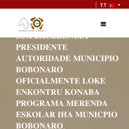
TT
𝐒𝐔𝐀 𝐄𝐗𝐂𝐄𝐋𝐄𝐍𝐂𝐈𝐀
𝐏𝐑𝐄𝐒𝐈𝐃𝐄𝐍𝐓𝐄
𝐀𝐔𝐓𝐎𝐑𝐈𝐃𝐀𝐃𝐄 𝐌𝐔𝐍𝐈𝐂𝐈𝐏𝐈𝐎
𝐁𝐎𝐁𝐎𝐍𝐀𝐑𝐎
𝐎𝐅𝐈𝐂𝐈𝐀𝐋𝐌𝐄𝐍𝐓𝐄 𝐋𝐎𝐊𝐄
𝐄𝐍𝐊𝐎𝐍𝐓𝐑𝐔 𝐊𝐎𝐍𝐀𝐁𝐀
𝐏𝐑𝐎𝐆𝐑𝐀𝐌𝐀 𝐌𝐄𝐑𝐄𝐍𝐃𝐀
𝐄𝐒𝐊𝐎𝐋𝐀𝐑 𝐈𝐇𝐀 𝐌𝐔𝐍𝐈𝐂𝐏𝐈𝐎
𝐁𝐎𝐁𝐎𝐍𝐀𝐑𝐎.