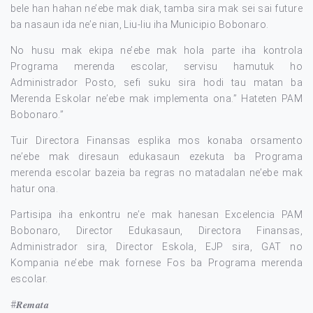
bele han hahan ne’ebe mak diak, tamba sira mak sei sai future
ba nasaun ida ne’e nian, Liu-liu iha Municipio Bobonaro.
No husu mak ekipa ne’ebe mak hola parte iha kontrola
Programa merenda escolar, servisu hamutuk ho
Administrador Posto, sefi suku sira hodi tau matan ba
Merenda Eskolar ne’ebe mak implementa ona.” Hateten PAM
Bobonaro.”
Tuir Directora Finansas esplika mos konaba orsamento
ne’ebe mak diresaun edukasaun ezekuta ba Programa
merenda escolar bazeia ba regras no matadalan ne’ebe mak
hatur ona.
Partisipa iha enkontru ne’e mak hanesan Excelencia PAM
Bobonaro, Director Edukasaun, Directora Finansas,
Administrador sira, Director Eskola, EJP sira, GAT no
Kompania ne’ebe mak fornese Fos ba Programa merenda
escolar.
#𝑹𝒆𝒎𝒂𝒕𝒂