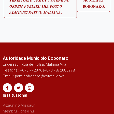
𝑻𝑬𝑹𝑹𝑰𝑻𝑶𝑹𝑰𝑼 ( 𝑷𝑴𝑶𝑻 ) 𝑰𝑱𝑰𝑬𝑵𝑬 𝑵𝑶
𝐌𝐔𝐍𝐈𝐂𝐈𝐏𝐈𝐎
𝑶𝑹𝑫𝑬𝑴 𝑷𝑼𝑩𝑳𝑰𝑲𝑼 𝑰𝑯𝑨 𝑷𝑶𝑺𝑻𝑶
𝐁𝐎𝐁𝐎𝐍𝐀𝐑𝐎.
𝑨𝑫𝑴𝑰𝑵𝑰𝑺𝑻𝑹𝑨𝑻𝑰𝑽𝑼 𝑴𝑨𝑳𝑰𝑨𝑵𝑨.
Autoridade Municipio Bobonaro
Enderesu : Rua de Holsa, Maliana Vila
Telefone : +670 772376 |+670 7872086978
Email : pam.bobonaro@estatal.gov.tl
Institusional
Vizaun no Missaun
Membru Konselhu