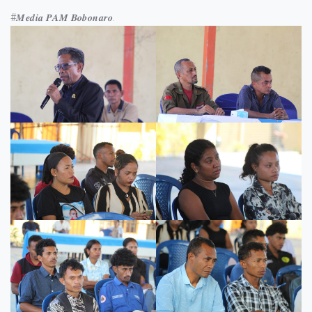
#𝑴𝒆𝒅𝒊𝒂 𝑷𝑨𝑴 𝑩𝒐𝒃𝒐𝒏𝒂𝒓𝒐.