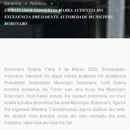
Baranda
Notísias
𝑬𝑴𝑩𝑨𝑰𝑿𝑨𝑫𝑶𝑹 𝑰𝑵𝑫𝑶𝑵𝑬𝑺𝑰𝑨 𝑴𝑨𝑹𝑲𝑨 𝑨𝑼𝑫𝑬𝑵𝑺𝑰𝑨 𝑯𝑶
𝑬𝑿𝑪𝑬𝑳𝑬𝑵𝑪𝑰𝑨 𝑷𝑹𝑬𝑺𝑰𝑫𝑬𝑵𝑻𝑬 𝑨𝑼𝑻𝑶𝑹𝑰𝑫𝑨𝑫𝑬 𝑴𝑼𝑵𝑰𝑪𝑰𝑷𝑰𝑶
𝑩𝑶𝑩𝑶𝑵𝑨𝑹𝑶.
Bobonaro Quarta- Feira 4 de Marsu 2026, Embaixador
Indonesia hamutuk ho ekipa marka audensia ho excelencia
Presidente Autoridade Municipio bobonaro, hodi koalia
konaba bolseirus ba Timor oan sira liu-liu iha Municipio
Bobonaro, hodi halao estudu iha nasaun Indonesia, no mos
koalia konaba ekonomia iha area Municipio Bobonaro, liga ba
iha irigasaun Maliana 2 konstrusaun agora dadaun lao hela.
No deskuti mos konaba oinsa atu loke merkadu iha area
fronteira, nebe mak atu loke fila fali.