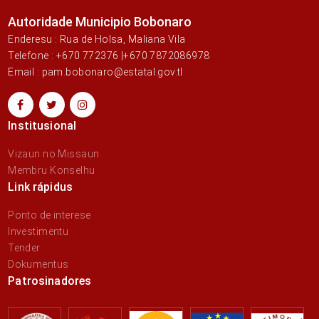
Autoridade Municipio Bobonaro
Enderesu : Rua de Holsa, Maliana Vila
Telefone : +670 772376 |+670 7872086978
Email : pam.bobonaro@estatal.gov.tl
Institusional
Vizaun no Missaun
Membru Konselhu
Link rápidus
Ponto de interese
Investimentu
Tender
Dokumentus
Patrosinadores