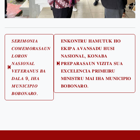
Post
𝑺𝑬𝑹𝑰𝑴𝑶𝑵𝑰𝑨
𝐄𝐍𝐊𝐎𝐍𝐓𝐑𝐔 𝐇𝐀𝐌𝐔𝐓𝐔𝐊 𝐇𝐎
𝑪𝑶𝑴𝑬𝑴𝑶𝑹𝑨𝑺𝑨𝑼𝑵
𝐄𝐊𝐈𝐏𝐀 𝐀𝐕𝐀𝐍𝐒𝐀𝐃𝐔 𝐇𝐔𝐒𝐈
navigation
𝑳𝑶𝑹𝑶𝑵
𝐍𝐀𝐒𝐈𝐎𝐍𝐀𝐋, 𝐊𝐎𝐍𝐀𝐁𝐀
𝑵𝑨𝑺𝑰𝑶𝑵𝑨𝑳
𝐏𝐑𝐄𝐏𝐀𝐑𝐀𝐒𝐀𝐔𝐍 𝐕𝐈𝐙𝐈𝐓𝐀 𝐒𝐔𝐀
Next
Previous
𝑽𝑬𝑻𝑬𝑹𝑨𝑵𝑼𝑺 𝑩𝑨
𝐄𝐗𝐂𝐄𝐋𝐄𝐍𝐂𝐈𝐀 𝐏𝐑𝐈𝐌𝐄𝐈𝐑𝐔
post:
post:
𝑫𝑨𝑳𝑨 9, 𝑰𝑯𝑨
𝐌𝐈𝐍𝐈𝐒𝐓𝐑𝐔 𝐌𝐀𝐈 𝐈𝐇𝐀 𝐌𝐔𝐍𝐈𝐂𝐈𝐏𝐈𝐎
𝑴𝑼𝑵𝑰𝑪𝑰𝑷𝑰𝑶
𝐁𝐎𝐁𝐎𝐍𝐀𝐑𝐎.
𝑩𝑶𝑩𝑶𝑵𝑨𝑹𝑶.