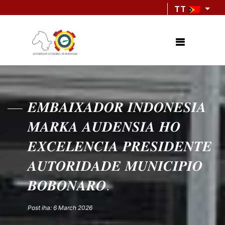
TT
𝑬𝑴𝑩𝑨𝑰𝑿𝑨𝑫𝑶𝑹 𝑰𝑵𝑫𝑶𝑵𝑬𝑺𝑰𝑨
𝑴𝑨𝑹𝑲𝑨 𝑨𝑼𝑫𝑬𝑵𝑺𝑰𝑨 𝑯𝑶
𝑬𝑿𝑪𝑬𝑳𝑬𝑵𝑪𝑰𝑨 𝑷𝑹𝑬𝑺𝑰𝑫𝑬𝑵𝑻𝑬
𝑨𝑼𝑻𝑶𝑹𝑰𝑫𝑨𝑫𝑬 𝑴𝑼𝑵𝑰𝑪𝑰𝑷𝑰𝑶
𝑩𝑶𝑩𝑶𝑵𝑨𝑹𝑶.
Post iha: 6 March 2026