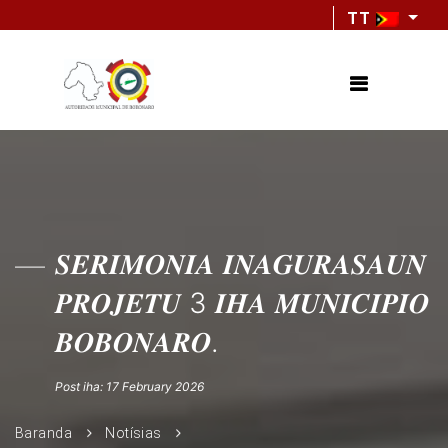
TT
𝑺𝑬𝑹𝑰𝑴𝑶𝑵𝑰𝑨 𝑰𝑵𝑨𝑮𝑼𝑹𝑨𝑺𝑨𝑼𝑵
𝑷𝑹𝑶𝑱𝑬𝑻𝑼 3 𝑰𝑯𝑨 𝑴𝑼𝑵𝑰𝑪𝑰𝑷𝑰𝑶
𝑩𝑶𝑩𝑶𝑵𝑨𝑹𝑶.
Post iha: 17 February 2026
Baranda
Notísias