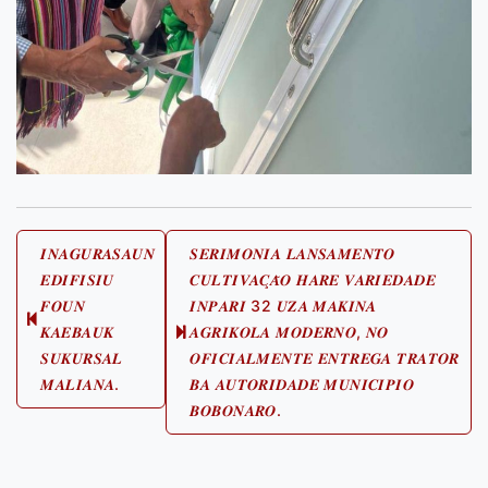
Post
𝑰𝑵𝑨𝑮𝑼𝑹𝑨𝑺𝑨𝑼𝑵
𝑺𝑬𝑹𝑰𝑴𝑶𝑵𝑰𝑨 𝑳𝑨𝑵𝑺𝑨𝑴𝑬𝑵𝑻𝑶
𝑬𝑫𝑰𝑭𝑰𝑺𝑰𝑼
𝑪𝑼𝑳𝑻𝑰𝑽𝑨𝑪̧𝑨̃𝑶 𝑯𝑨𝑹𝑬 𝑽𝑨𝑹𝑰𝑬𝑫𝑨𝑫𝑬
navigation
𝑭𝑶𝑼𝑵
𝑰𝑵𝑷𝑨𝑹𝑰 32 𝑼𝒁𝑨 𝑴𝑨𝑲𝑰𝑵𝑨
Previous
𝑲𝑨𝑬𝑩𝑨𝑼𝑲
𝑨𝑮𝑹𝑰𝑲𝑶𝑳𝑨 𝑴𝑶𝑫𝑬𝑹𝑵𝑶, 𝑵𝑶
Next
post:
𝑺𝑼𝑲𝑼𝑹𝑺𝑨𝑳
𝑶𝑭𝑰𝑪𝑰𝑨𝑳𝑴𝑬𝑵𝑻𝑬 𝑬𝑵𝑻𝑹𝑬𝑮𝑨 𝑻𝑹𝑨𝑻𝑶𝑹
post:
𝑴𝑨𝑳𝑰𝑨𝑵𝑨.
𝑩𝑨 𝑨𝑼𝑻𝑶𝑹𝑰𝑫𝑨𝑫𝑬 𝑴𝑼𝑵𝑰𝑪𝑰𝑷𝑰𝑶
𝑩𝑶𝑩𝑶𝑵𝑨𝑹𝑶.