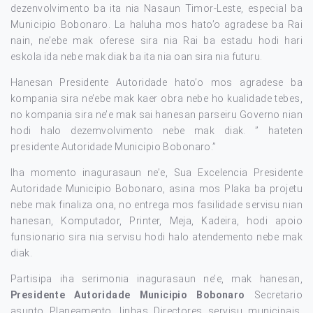
dezenvolvimento ba ita nia Nasaun Timor-Leste, especial ba
Municipio Bobonaro. La haluha mos hato’o agradese ba Rai
nain, ne’ebe mak oferese sira nia Rai ba estadu hodi hari
eskola ida nebe mak diak ba ita nia oan sira nia futuru.
Hanesan Presidente Autoridade hato’o mos agradese ba
kompania sira ne’ebe mak kaer obra nebe ho kualidade tebes,
no kompania sira ne’e mak sai hanesan parseiru Governo nian
hodi halo dezemvolvimento nebe mak diak. ” hateten
presidente Autoridade Municipio Bobonaro.”
Iha momento inagurasaun ne’e, Sua Excelencia Presidente
Autoridade Municipio Bobonaro, asina mos Plaka ba projetu
nebe mak finaliza ona, no entrega mos fasilidade servisu nian
hanesan, Komputador, Printer, Meja, Kadeira, hodi apoio
funsionario sira nia servisu hodi halo atendemento nebe mak
diak.
Partisipa iha serimonia inagurasaun ne’e, mak hanesan,
Presidente Autoridade Municipio Bobonaro
Secretario
asunto Planeamento, linhas Directores servisu municipais,