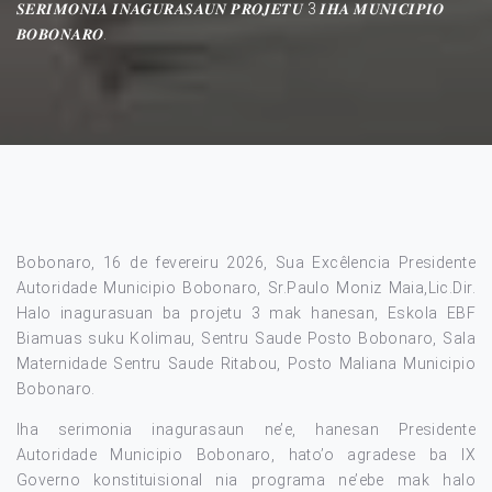
𝑺𝑬𝑹𝑰𝑴𝑶𝑵𝑰𝑨 𝑰𝑵𝑨𝑮𝑼𝑹𝑨𝑺𝑨𝑼𝑵 𝑷𝑹𝑶𝑱𝑬𝑻𝑼 3 𝑰𝑯𝑨 𝑴𝑼𝑵𝑰𝑪𝑰𝑷𝑰𝑶
𝑩𝑶𝑩𝑶𝑵𝑨𝑹𝑶.
Bobonaro, 16 de fevereiru 2026, Sua Excêlencia Presidente
Autoridade Municipio Bobonaro, Sr.Paulo Moniz Maia,Lic.Dir.
Halo inagurasuan ba projetu 3 mak hanesan, Eskola EBF
Biamuas suku Kolimau, Sentru Saude Posto Bobonaro, Sala
Maternidade Sentru Saude Ritabou, Posto Maliana Municipio
Bobonaro.
Iha serimonia inagurasaun ne’e, hanesan Presidente
Autoridade Municipio Bobonaro, hato’o agradese ba IX
Governo konstituisional nia programa ne’ebe mak halo