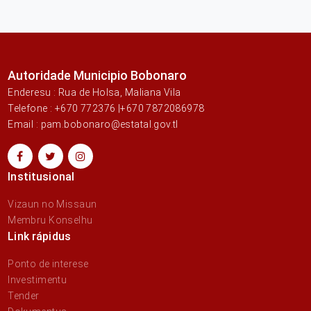
Autoridade Municipio Bobonaro
Enderesu : Rua de Holsa, Maliana Vila
Telefone : +670 772376 |+670 7872086978
Email : pam.bobonaro@estatal.gov.tl
Institusional
Vizaun no Missaun
Membru Konselhu
Link rápidus
Ponto de interese
Investimentu
Tender