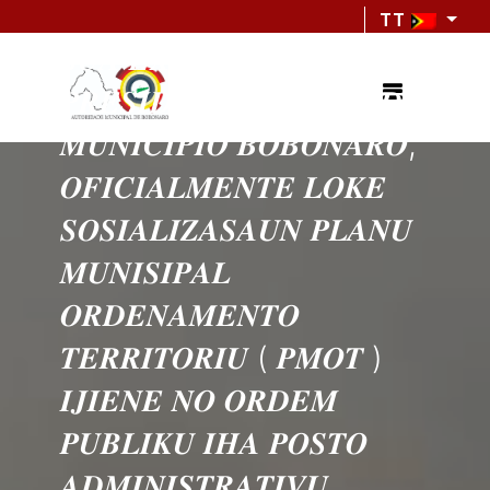
TT
𝑺𝑼𝑨 𝑬𝑿𝑪𝑬𝑳𝑬𝑵𝑪𝑰𝑨
𝑷𝑹𝑬𝑺𝑰𝑫𝑬𝑵𝑻𝑬 𝑨𝑼𝑻𝑶𝑹𝑰𝑫𝑨𝑫𝑬
𝑴𝑼𝑵𝑰𝑪𝑰𝑷𝑰𝑶 𝑩𝑶𝑩𝑶𝑵𝑨𝑹𝑶,
𝑶𝑭𝑰𝑪𝑰𝑨𝑳𝑴𝑬𝑵𝑻𝑬 𝑳𝑶𝑲𝑬
𝑺𝑶𝑺𝑰𝑨𝑳𝑰𝒁𝑨𝑺𝑨𝑼𝑵 𝑷𝑳𝑨𝑵𝑼
𝑴𝑼𝑵𝑰𝑺𝑰𝑷𝑨𝑳
𝑶𝑹𝑫𝑬𝑵𝑨𝑴𝑬𝑵𝑻𝑶
𝑻𝑬𝑹𝑹𝑰𝑻𝑶𝑹𝑰𝑼 ( 𝑷𝑴𝑶𝑻 )
𝑰𝑱𝑰𝑬𝑵𝑬 𝑵𝑶 𝑶𝑹𝑫𝑬𝑴
𝑷𝑼𝑩𝑳𝑰𝑲𝑼 𝑰𝑯𝑨 𝑷𝑶𝑺𝑻𝑶
𝑨𝑫𝑴𝑰𝑵𝑰𝑺𝑻𝑹𝑨𝑻𝑰𝑽𝑼