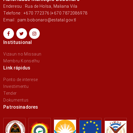
Enderesu : Rua de Holsa, Maliana Vila
Telefone : +670 772376 |+670 7872086978
Email : pam.bobonaro@estatal.gov.tl
Institusional
Vizaun no Missaun
Membru Konselhu
Link rápidus
Ponto de interese
Investimentu
Tender
Dokumentus
Patrosinadores