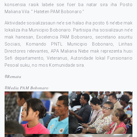
konsensia rasik labele soe foer ba natar sira iha Posto
Maliana Vila .” Hateten PAM Bobonaro.”
Aktividade sosializasaun ne’e sei halao iha posto 6 ne’ebe mak
lokaliza iha Municipio Bobonaro. Partisipa iha sosializaun ne’e
mak hanesan, Excelencia PAM Bobonaro, secretario asuntu
Sociais, Komando PNTL Municipio Bobonaro, Linhas
Directores relevantes, APA Maliana Nebe mak reprezenta husi
Sefi departamento, Veteranus, Autoridade lokal Funsionario
Pesoal suku, no mos Komunidade sira.
#𝑅𝑒𝑚𝑎𝑡𝑎
#𝑀𝑒𝑑𝑖𝑎 𝑃𝐴𝑀 𝐵𝑜𝑏𝑜𝑛𝑎𝑟𝑜