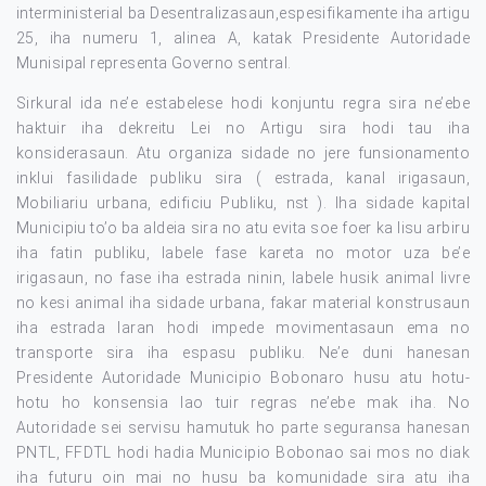
interministerial ba Desentralizasaun,espesifikamente iha artigu
25, iha numeru 1, alinea A, katak Presidente Autoridade
Munisipal representa Governo sentral.
Sirkural ida ne’e estabelese hodi konjuntu regra sira ne’ebe
haktuir iha dekreitu Lei no Artigu sira hodi tau iha
konsiderasaun. Atu organiza sidade no jere funsionamento
inklui fasilidade publiku sira ( estrada, kanal irigasaun,
Mobiliariu urbana, edificiu Publiku, nst ). Iha sidade kapital
Municipiu to’o ba aldeia sira no atu evita soe foer ka lisu arbiru
iha fatin publiku, labele fase kareta no motor uza be’e
irigasaun, no fase iha estrada ninin, labele husik animal livre
no kesi animal iha sidade urbana, fakar material konstrusaun
iha estrada laran hodi impede movimentasaun ema no
transporte sira iha espasu publiku. Ne’e duni hanesan
Presidente Autoridade Municipio Bobonaro husu atu hotu-
hotu ho konsensia lao tuir regras ne’ebe mak iha. No
Autoridade sei servisu hamutuk ho parte seguransa hanesan
PNTL, FFDTL hodi hadia Municipio Bobonao sai mos no diak
iha futuru oin mai no husu ba komunidade sira atu iha