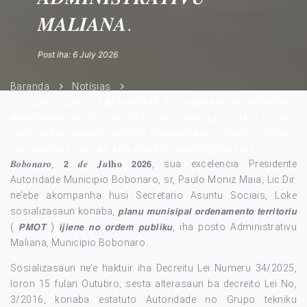
𝑴𝑨𝑳𝑰𝑨𝑵𝑨.
Post iha: 6 July 2026
Baranda
Notísias
𝑺𝑼𝑨 𝑬𝑿𝑪𝑬𝑳𝑬𝑵𝑪𝑰𝑨 𝑷𝑹𝑬𝑺𝑰𝑫𝑬𝑵𝑻𝑬 𝑨𝑼𝑻𝑶𝑹𝑰𝑫𝑨𝑫𝑬 𝑴𝑼𝑵𝑰𝑪𝑰𝑷𝑰𝑶
𝑩𝑶𝑩𝑶𝑵𝑨𝑹𝑶, 𝑶𝑭𝑰𝑪𝑰𝑨𝑳𝑴𝑬𝑵𝑻𝑬 𝑳𝑶𝑲𝑬 𝑺𝑶𝑺𝑰𝑨𝑳𝑰𝒁𝑨𝑺𝑨𝑼𝑵 𝑷𝑳𝑨𝑵𝑼
𝑴𝑼𝑵𝑰𝑺𝑰𝑷𝑨𝑳 𝑶𝑹𝑫𝑬𝑵𝑨𝑴𝑬𝑵𝑻𝑶 𝑻𝑬𝑹𝑹𝑰𝑻𝑶𝑹𝑰𝑼 ( 𝑷𝑴𝑶𝑻 ) 𝑰𝑱𝑰𝑬𝑵𝑬
𝑵𝑶 𝑶𝑹𝑫𝑬𝑴 𝑷𝑼𝑩𝑳𝑰𝑲𝑼 𝑰𝑯𝑨 𝑷𝑶𝑺𝑻𝑶 𝑨𝑫𝑴𝑰𝑵𝑰𝑺𝑻𝑹𝑨𝑻𝑰𝑽𝑼
𝑩𝒐𝒃𝒐𝒏𝒂𝒓𝒐, 𝟮 𝒅𝒆 𝑱𝒖𝐥𝐡𝐨 𝟮𝟬𝟮𝟲, sua excelencia Presidente
𝑴𝑨𝑳𝑰𝑨𝑵𝑨.
Autoridade Municipio Bobonaro, sr, Paulo Moniz Maia, Lic.Dir.
ne’ebe akompanha husi Secretario Asuntu Sociais, Loke
sosializasaun konaba, 𝙥𝙡𝙖𝙣𝙪 𝙢𝙪𝙣𝙞𝙨𝙞𝙥𝙖𝙡 𝙤𝙧𝙙𝙚𝙣𝙖𝙢𝙚𝙣𝙩𝙤 𝙩𝙚𝙧𝙧𝙞𝙩𝙤𝙧𝙞𝙪
( 𝙋𝙈𝙊𝙏 ) 𝙞𝙟𝙞𝙚𝙣𝙚 𝙣𝙤 𝙤𝙧𝙙𝙚𝙢 𝙥𝙪𝙗𝙡𝙞𝙠𝙪, iha posto Administrativu
Maliana, Municipio Bobonaro.
Sosializasaun ne’e haktuir iha Decreitu Lei Numeru 34/2025,
loron 15 fulan Outubro, sesta alterasaun ba decreito Lei No,
3/2016, konaba estatuto Autoridade no Grupo tekniku