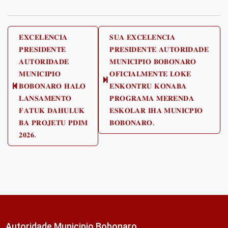
Post
𝐄𝐗𝐂𝐄𝐋𝐄𝐍𝐂𝐈𝐀
𝐒𝐔𝐀 𝐄𝐗𝐂𝐄𝐋𝐄𝐍𝐂𝐈𝐀
𝐏𝐑𝐄𝐒𝐈𝐃𝐄𝐍𝐓𝐄
𝐏𝐑𝐄𝐒𝐈𝐃𝐄𝐍𝐓𝐄 𝐀𝐔𝐓𝐎𝐑𝐈𝐃𝐀𝐃𝐄
navigation
𝐀𝐔𝐓𝐎𝐑𝐈𝐃𝐀𝐃𝐄
𝐌𝐔𝐍𝐈𝐂𝐈𝐏𝐈𝐎 𝐁𝐎𝐁𝐎𝐍𝐀𝐑𝐎
𝐌𝐔𝐍𝐈𝐂𝐈𝐏𝐈𝐎
𝐎𝐅𝐈𝐂𝐈𝐀𝐋𝐌𝐄𝐍𝐓𝐄 𝐋𝐎𝐊𝐄
Next
𝐁𝐎𝐁𝐎𝐍𝐀𝐑𝐎 𝐇𝐀𝐋𝐎
𝐄𝐍𝐊𝐎𝐍𝐓𝐑𝐔 𝐊𝐎𝐍𝐀𝐁𝐀
Previous
post:
𝐋𝐀𝐍𝐒𝐀𝐌𝐄𝐍𝐓𝐎
𝐏𝐑𝐎𝐆𝐑𝐀𝐌𝐀 𝐌𝐄𝐑𝐄𝐍𝐃𝐀
post:
𝐅𝐀𝐓𝐔𝐊 𝐃𝐀𝐇𝐔𝐋𝐔𝐊
𝐄𝐒𝐊𝐎𝐋𝐀𝐑 𝐈𝐇𝐀 𝐌𝐔𝐍𝐈𝐂𝐏𝐈𝐎
𝐁𝐀 𝐏𝐑𝐎𝐉𝐄𝐓𝐔 𝐏𝐃𝐈𝐌
𝐁𝐎𝐁𝐎𝐍𝐀𝐑𝐎.
𝟐𝟎𝟐𝟔.
Autoridade Municipio Bobonaro