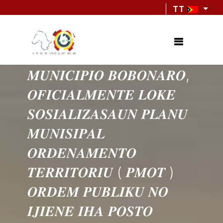
TT
𝑺𝑼𝑨 𝑬𝑿𝑪𝑬𝑳𝑬𝑵𝑪𝑰𝑨
𝑷𝑹𝑬𝑺𝑰𝑫𝑬𝑵𝑻𝑬 𝑨𝑼𝑻𝑶𝑹𝑰𝑫𝑨𝑫𝑬
𝑴𝑼𝑵𝑰𝑪𝑰𝑷𝑰𝑶 𝑩𝑶𝑩𝑶𝑵𝑨𝑹𝑶,
𝑶𝑭𝑰𝑪𝑰𝑨𝑳𝑴𝑬𝑵𝑻𝑬 𝑳𝑶𝑲𝑬
𝑺𝑶𝑺𝑰𝑨𝑳𝑰𝒁𝑨𝑺𝑨𝑼𝑵 𝑷𝑳𝑨𝑵𝑼
𝑴𝑼𝑵𝑰𝑺𝑰𝑷𝑨𝑳
𝑶𝑹𝑫𝑬𝑵𝑨𝑴𝑬𝑵𝑻𝑶
𝑻𝑬𝑹𝑹𝑰𝑻𝑶𝑹𝑰𝑼 ( 𝑷𝑴𝑶𝑻 )
𝑶𝑹𝑫𝑬𝑴 𝑷𝑼𝑩𝑳𝑰𝑲𝑼 𝑵𝑶
𝑰𝑱𝑰𝑬𝑵𝑬 𝑰𝑯𝑨 𝑷𝑶𝑺𝑻𝑶