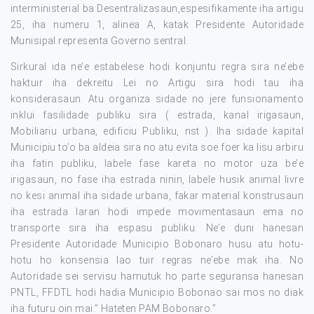
interministerial ba Desentralizasaun,espesifikamente iha artigu
25, iha numeru 1, alinea A, katak Presidente Autoridade
Munisipal representa Governo sentral.
Sirkural ida ne’e estabelese hodi konjuntu regra sira ne’ebe
haktuir iha dekreitu Lei no Artigu sira hodi tau iha
konsiderasaun. Atu organiza sidade no jere funsionamento
inklui fasilidade publiku sira ( estrada, kanal irigasaun,
Mobiliariu urbana, edificiu Publiku, nst ). Iha sidade kapital
Municipiu to’o ba aldeia sira no atu evita soe foer ka lisu arbiru
iha fatin publiku, labele fase kareta no motor uza be’e
irigasaun, no fase iha estrada ninin, labele husik animal livre
no kesi animal iha sidade urbana, fakar material konstrusaun
iha estrada laran hodi impede movimentasaun ema no
transporte sira iha espasu publiku. Ne’e duni hanesan
Presidente Autoridade Municipio Bobonaro husu atu hotu-
hotu ho konsensia lao tuir regras ne’ebe mak iha. No
Autoridade sei servisu hamutuk ho parte seguransa hanesan
PNTL, FFDTL hodi hadia Municipio Bobonao sai mos no diak
iha futuru oin mai.” Hateten PAM Bobonaro.”