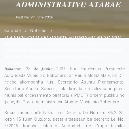
𝑨𝑫𝑴𝑰𝑵𝑰𝑺𝑻𝑹𝑨𝑻𝑰𝑽𝑼 𝑨𝑻𝑨𝑩𝑨𝑬.
Post iha: 24 June 2026
Baranda
Notísias
𝑺𝑼𝑨 𝑬𝑿𝑪𝑬𝑳𝑬𝑵𝑪𝑰𝑨 𝑷𝑹𝑬𝑺𝑰𝑫𝑬𝑵𝑻𝑬 𝑨𝑼𝑻𝑶𝑹𝑰𝑫𝑨𝑫𝑬 𝑴𝑼𝑵𝑰𝑪𝑰𝑷𝑰𝑶
𝑩𝑶𝑩𝑶𝑵𝑨𝑹𝑶, 𝑶𝑭𝑰𝑪𝑰𝑨𝑳𝑴𝑬𝑵𝑻𝑬 𝑳𝑶𝑲𝑬 𝑺𝑶𝑺𝑰𝑨𝑳𝑰𝒁𝑨𝑺𝑨𝑼𝑵 𝑷𝑳𝑨𝑵𝑼
𝑴𝑼𝑵𝑰𝑺𝑰𝑷𝑨𝑳 𝑶𝑹𝑫𝑬𝑵𝑨𝑴𝑬𝑵𝑻𝑶 𝑻𝑬𝑹𝑹𝑰𝑻𝑶𝑹𝑰𝑼 ( 𝑷𝑴𝑶𝑻 ) 𝑶𝑹𝑫𝑬𝑴
𝑷𝑼𝑩𝑳𝑰𝑲𝑼 𝑵𝑶 𝑰𝑱𝑰𝑬𝑵𝑬 𝑰𝑯𝑨 𝑷𝑶𝑺𝑻𝑶 𝑨𝑫𝑴𝑰𝑵𝑰𝑺𝑻𝑹𝑨𝑻𝑰𝑽𝑼
𝑨𝑻𝑨𝑩𝑨𝑬.
𝑩𝒐𝒃𝒐𝒏𝒂𝒓𝒐, 23 𝒅𝒆 𝑱𝒖𝒏𝒉𝒐 2026, Sua Excelencia Presidente
Autoridade Municipio Bobonaro, Sr. Paulo Moniz Maia, Lic.Dir.
ne’ebe akompanha husi Secretario Asuntu Planeamento,
Secretario Asuntu Sociais, Loke konaba sosializasaun planu
munisipal ordenamento territoriu ( PMOT) ordem publiku no
ijiene, iha Posto Administrativu Atabae, Municipio Bobonaro.
Sosializasaun ne’e haktuir iha Decreitu Lei Numeru 34/2025,
loron 15 fulan Outubro, sesta alterasaun ba decreito Lei No,
3/2016, konaba estatuto Autoridade no Grupo tekniku