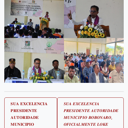
Post
𝐒𝐔𝐀 𝐄𝐗𝐂𝐄𝐋𝐄𝐍𝐂𝐈𝐀
𝑺𝑼𝑨 𝑬𝑿𝑪𝑬𝑳𝑬𝑵𝑪𝑰𝑨
𝐏𝐑𝐄𝐒𝐈𝐃𝐄𝐍𝐓𝐄
𝑷𝑹𝑬𝑺𝑰𝑫𝑬𝑵𝑻𝑬 𝑨𝑼𝑻𝑶𝑹𝑰𝑫𝑨𝑫𝑬
navigation
𝐀𝐔𝐓𝐎𝐑𝐈𝐃𝐀𝐃𝐄
𝑴𝑼𝑵𝑰𝑪𝑰𝑷𝑰𝑶 𝑩𝑶𝑩𝑶𝑵𝑨𝑹𝑶,
𝐌𝐔𝐍𝐈𝐂𝐈𝐏𝐈𝐎
𝑶𝑭𝑰𝑪𝑰𝑨𝑳𝑴𝑬𝑵𝑻𝑬 𝑳𝑶𝑲𝑬