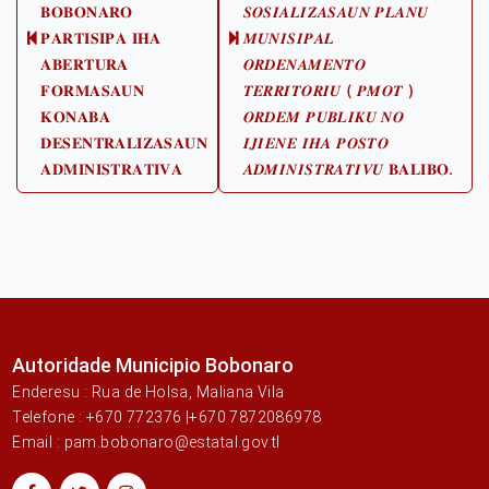
𝐁𝐎𝐁𝐎𝐍𝐀𝐑𝐎
𝑺𝑶𝑺𝑰𝑨𝑳𝑰𝒁𝑨𝑺𝑨𝑼𝑵 𝑷𝑳𝑨𝑵𝑼
𝐏𝐀𝐑𝐓𝐈𝐒𝐈𝐏𝐀 𝐈𝐇𝐀
𝑴𝑼𝑵𝑰𝑺𝑰𝑷𝑨𝑳
Previous
Next
𝐀𝐁𝐄𝐑𝐓𝐔𝐑𝐀
𝑶𝑹𝑫𝑬𝑵𝑨𝑴𝑬𝑵𝑻𝑶
post:
post:
𝐅𝐎𝐑𝐌𝐀𝐒𝐀𝐔𝐍
𝑻𝑬𝑹𝑹𝑰𝑻𝑶𝑹𝑰𝑼 ( 𝑷𝑴𝑶𝑻 )
𝐊𝐎𝐍𝐀𝐁𝐀
𝑶𝑹𝑫𝑬𝑴 𝑷𝑼𝑩𝑳𝑰𝑲𝑼 𝑵𝑶
𝐃𝐄𝐒𝐄𝐍𝐓𝐑𝐀𝐋𝐈𝐙𝐀𝐒𝐀𝐔𝐍
𝑰𝑱𝑰𝑬𝑵𝑬 𝑰𝑯𝑨 𝑷𝑶𝑺𝑻𝑶
𝐀𝐃𝐌𝐈𝐍𝐈𝐒𝐓𝐑𝐀𝐓𝐈𝐕𝐀
𝑨𝑫𝑴𝑰𝑵𝑰𝑺𝑻𝑹𝑨𝑻𝑰𝑽𝑼 𝐁𝐀𝐋𝐈𝐁𝐎.
Autoridade Municipio Bobonaro
Enderesu : Rua de Holsa, Maliana Vila
Telefone : +670 772376 |+670 7872086978
Email : pam.bobonaro@estatal.gov.tl