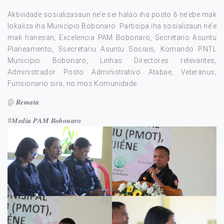
Aktividade sosializasaun ne’e sei halao iha posto 6 ne’ebe mak
lokaliza iha Municipio Bobonaro. Partisipa iha sosializaun ne’e
mak hanesan, Excelencia PAM Bobonaro, Secretario Asuntu
Planeamento, Ssecretariu Asuntu Sociais, Komando PNTL
Municipio Bobonaro, Linhas Directores relevantes,
Administrador Posto Administrativo Atabae, Veteranus,
Funsionario sira, no mos Komunidade.
@ 𝑹𝒆𝒎𝒂𝒕𝒂
#𝑴𝒆𝒅𝒊𝒂 𝑷𝑨𝑴 𝑩𝒐𝒃𝒐𝒏𝒂𝒓𝒐.