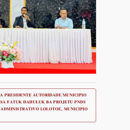
𝐀 𝐏𝐑𝐄𝐒𝐈𝐃𝐄𝐍𝐓𝐄 𝐀𝐔𝐓𝐎𝐑𝐈𝐃𝐀𝐃𝐄 𝐌𝐔𝐍𝐈𝐂𝐈𝐏𝐈𝐎
𝐒𝐀 𝐅𝐀𝐓𝐔𝐊 𝐃𝐀𝐇𝐔𝐋𝐔𝐊 𝐁𝐀 𝐏𝐑𝐎𝐉𝐄𝐓𝐔 𝐏𝐍𝐃𝐒
Next
 𝐀𝐃𝐌𝐈𝐍𝐈𝐒𝐓𝐑𝐀𝐓𝐈𝐕𝐎 𝐋𝐎𝐋𝐎𝐓𝐎𝐄, 𝐌𝐔𝐍𝐈𝐂𝐈𝐏𝐈𝐎
post: