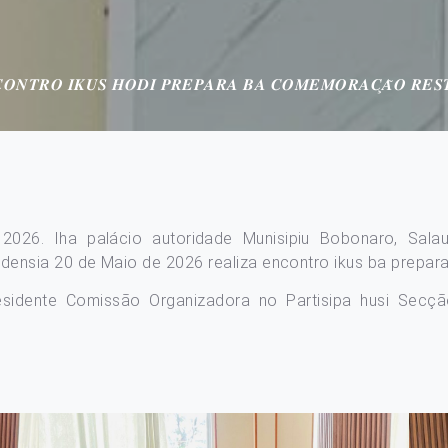
𝑶𝑵𝑻𝑹𝑶 𝑰𝑲𝑼𝑺 𝑯𝑶𝑫𝑰 𝑷𝑹𝑬𝑷𝑨𝑹𝑨 𝑩𝑨 𝑪𝑶𝑴𝑬𝑴𝑶𝑹𝑨𝑪̧𝑨̃𝑶 𝑹𝑬𝑺
 2026. Iha palácio autoridade Munisipiu Bobonaro, Sa
nsia 20 de Maio de 2026 realiza encontro ikus ba preparaç
residente Comissão Organizadora no Partisipa husi Secç