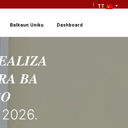
TT
Balkaun Uniku
Dashboard
𝑨𝑳𝑰𝒁𝑨
𝑹𝑨 𝑩𝑨
̃𝑶
𝑶 2026.