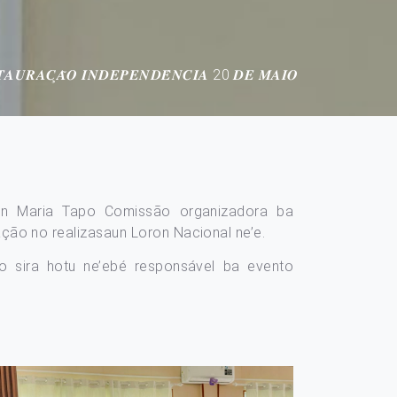
𝑨𝑼𝑹𝑨𝑪̧𝑨̃𝑶 𝑰𝑵𝑫𝑬𝑷𝑬𝑵𝑫𝑬̂𝑵𝑪𝑰𝑨 20 𝑫𝑬 𝑴𝑨𝑰𝑶
laun Maria Tapo Comissão organizadora ba
ão no realizasaun Loron Nacional ne’e.
ão sira hotu ne’ebé responsável ba evento