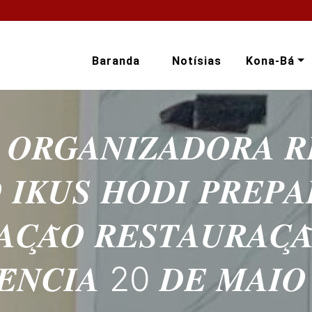
Baranda
Notísias
Kona-Bá
 𝑶𝑹𝑮𝑨𝑵𝑰𝒁𝑨𝑫𝑶𝑹𝑨 𝑹
 𝑰𝑲𝑼𝑺 𝑯𝑶𝑫𝑰 𝑷𝑹𝑬𝑷𝑨
̧𝑨̃𝑶 𝑹𝑬𝑺𝑻𝑨𝑼𝑹𝑨𝑪̧𝑨
𝑬̂𝑵𝑪𝑰𝑨 20 𝑫𝑬 𝑴𝑨𝑰