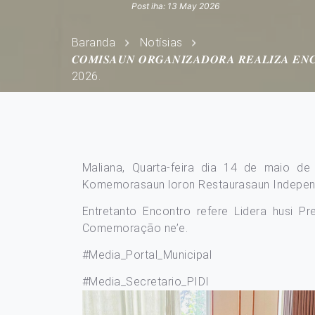
Post iha: 13 May 2026
Baranda
Notísias
𝑪𝑶𝑴𝑰𝑺𝑨𝑼𝑵 𝑶𝑹𝑮𝑨𝑵𝑰𝒁𝑨𝑫𝑶𝑹𝑨 𝑹𝑬𝑨𝑳𝑰𝒁𝑨 𝑬𝑵𝑪
2026.
Maliana, Quarta-feira dia 14 de maio de
Komemorasaun loron Restaurasaun Independe
Entretanto Encontro refere Lidera husi P
Comemoração ne’e.
#Media_Portal_Municipal
#Media_Secretario_PIDI