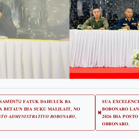
NTU 𝐅𝐀𝐓𝐔𝐊 𝐃𝐀𝐇𝐔𝐋𝐔𝐊 𝐁𝐀
𝐒𝐔𝐀 𝐄𝐗𝐂𝐄𝐋𝐄𝐍𝐂𝐈
𝐀 𝐁𝐄𝐓𝐀𝐔𝐍 𝐈𝐇𝐀 𝐒𝐔𝐊𝐔 𝐌𝐀𝐋𝐈𝐋𝐀𝐈𝐓, 𝐍𝐎
𝐁𝐎𝐁𝐎𝐍𝐀𝐑𝐎 𝐋𝐀𝐍
revious
𝑻𝑶 𝑨𝑫𝑴𝑰𝑵𝑰𝑺𝑻𝑹𝑨𝑻𝑰𝑽𝑶 𝑩𝑶𝑩𝑶𝑵𝑨𝑹𝑶,
𝟐𝟎𝟐𝟔 𝐈𝐇𝐀 𝐏𝐎𝐒𝐓
ost:
𝐎𝐁𝐁𝐎𝐍𝐀𝐑𝐎.