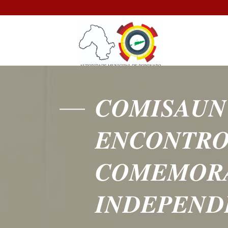
𝑪𝑶𝑴𝑰𝑺𝑨𝑼𝑵
𝑬𝑵𝑪𝑶𝑵𝑻𝑹𝑶
𝑪𝑶𝑴𝑬𝑴𝑶𝑹𝑨
𝑰𝑵𝑫𝑬𝑷𝑬𝑵