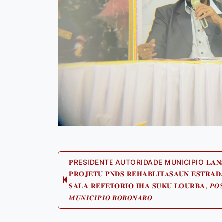
Post
𝐏RESIDENTE AUTORIDADE MUNICIPIO 𝐋𝐀𝐍𝐒𝐀ME
𝐏𝐑𝐎𝐉𝐄𝐓𝐔 𝐏𝐍𝐃𝐒 𝐑𝐄𝐇𝐀𝐁𝐋𝐈𝐓𝐀𝐒𝐀𝐔𝐍 𝐄𝐒𝐓𝐑𝐀𝐃
P
𝐒𝐀𝐋𝐀 𝐑𝐄𝐅𝐄𝐓𝐎𝐑𝐈𝐎 𝐈𝐇𝐀 𝐒𝐔𝐊𝐔 𝐋𝐎𝐔𝐑𝐁𝐀, 𝑷𝑶
navigation
p
𝑴𝑼𝑵𝑰𝑪𝑰𝑷𝑰𝑶 𝑩𝑶𝑩𝑶𝑵𝑨𝑹𝑶