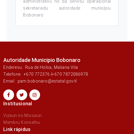
administrativu no ba servisu operasional
sekretariadu autoridade munisípiu
Bobonaro
Autoridade Municipio Bobonaro
Enderesu : Rua de Holsa, Maliana Vila
Telefone : +670 772376 |+670 7872086978
Email : pam.bobonaro@estatal.gov.tl
Institusional
Vizaun no Missaun
Membru Konselhu
Link rápidus