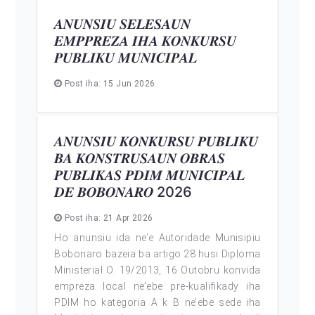
𝑨𝑵𝑼𝑵𝑺𝑰𝑼 𝑺𝑬𝑳𝑬𝑺𝑨𝑼𝑵
𝑬𝑴𝑷𝑷𝑹𝑬𝒁𝑨 𝑰𝑯𝑨 𝑲𝑶𝑵𝑲𝑼𝑹𝑺𝑼
𝑷𝑼𝑩𝑳𝑰𝑲𝑼 𝑴𝑼𝑵𝑰𝑪𝑰𝑷𝑨𝑳
Post iha: 15 Jun 2026
𝑨𝑵𝑼𝑵𝑺𝑰𝑼 𝑲𝑶𝑵𝑲𝑼𝑹𝑺𝑼 𝑷𝑼𝑩𝑳𝑰𝑲𝑼
𝑩𝑨 𝑲𝑶𝑵𝑺𝑻𝑹𝑼𝑺𝑨𝑼𝑵 𝑶𝑩𝑹𝑨𝑺
𝑷𝑼𝑩𝑳𝑰𝑲𝑨𝑺 𝑷𝑫𝑰𝑴 𝑴𝑼𝑵𝑰𝑪𝑰𝑷𝑨𝑳
𝑫𝑬 𝑩𝑶𝑩𝑶𝑵𝑨𝑹𝑶 2026
Post iha: 21 Apr 2026
Ho anunsiu ida ne’e Autoridade Munisipiu
Bobonaro bazeia ba artigo 28 husi Diploma
Ministerial O. 19/2013, 16 Outobru konvida
empreza local ne’ebe pre-kualifikady iha
PDIM ho kategoria A k B ne’ebe sede iha