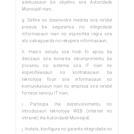
adekuasaun ba objetivu sira Autoridade
Munisipál nian;
g. Define no dezenvolve medida sira ne’ebé
presiza ba seguransa no integridade
informasaun nian no espesifika regra sira
atu salvaguarda no rekupera informasaun;
h. Hala’o estudu sira hodi fó apoiu ba
desizaun sira kona-ba inkumprimentu ba
prosesu no sistema sira IT nian no
espesifikasaun no kontratasaun ba
teknolojia foun sira informasaun no
komunikasaun nian no empreza sira ne’ebé
fornese servisu IT nian;
i. Partisipa iha dezenvolvimentu no
introdusaun teknolojia WEB (internet no
intranet) iha Autoridade Munisipál;
j. Instala, konfigura no garante integridade no