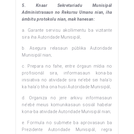
5. Knaar Sekretariadu Munisipál
Administrasaun no Rekursu Umanu nian, iha
ámbitu protokolu nian, mak hanesan:
a. Garante servisu akollimentu ba vizitante
sira iha Autoridade Munisipál;
b. Asegura relasaun públika Autoridade
Munisipál nian;
c. Prepara no fahe, entre órgaun mídia no
profisionál sira, informasaun kona-ba
inisiativa no atividade sira ne’ebé sei hala’o
ka hala’o tiha ona husi Autoridade Munisipál;
d. Organiza no jere arkivu informasaun
ne’ebé meius komunikasaun sosiál habelar
kona-ba atividade Autoridade Munisipál nian;
e. Formula no submete ba aprovasaun ba
Prezidente Autoridade Munisipál, regra