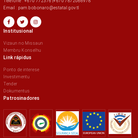
Telefone : +670 772376 |+670 7872086978
Email : pam.bobonaro@estatal.gov.tl
Institusional
Vizaun no Missaun
Membru Konselhu
Link rápidus
Ponto de interese
Investimentu
Tender
Dokumentus
Patrosinadores