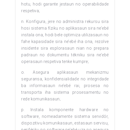
hotu, hodi garante jestaun no operabilidade
respetiva;
n. Konfigura, jere no administra rekursu sira
hosi sistema fíziku no aplikasaun sira ne’ebé
instala ona, hodi bele optimiza utilizasaun no
fahe kapasidade sira ne’ebé iha ona, rezolve
insidente sira esplorasaun nian no prepara
padraun no dokumentu tékniku sira ne’ebé
operasaun respetiva tenke kumpre;
o. Asegura aplikasaun mekanizmu
seguransa, konfidensialidade no integridade
ba informasaun ne’ebé rai, prosesa no
transporta iha sistema prosesamentu no
rede komunikasaun;
p. Instala komponente hardware no
software, nomeadamente sistema servidór,
dispozitivu komunikasaun, estasaun servisu,
perifériku no software ne’ebé uza no asegura