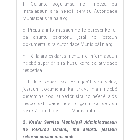
f. Garante seguransa no limpeza ba
instalasaun sira ne’ebé servisu Autoridade
Munisipál sira hala’o;
g. Prepara informasaun no fó paresér kona-
ba asuntu eskritóriu jerál no jestaun
dokumentu sira Autoridade Munisipál nian;
h. Fó lalais esklaresimentu no informasaun
ne’ebé superiór sira husu kona-ba atividade
respetiva;
i. Hala’o knaar eskritóriu jerál sira seluk,
jestaun dokumentu ka arkivu nian ne’ebé
determina hosi superiór sira no ne’ebé la’ós
responsabilidade hosi órgaun ka servisu
seluk Autoridade Munisipál nian.
2. Kna’ar Servisu Munisipál Administrasaun
no Rekursu Umanu, iha ámbitu jestaun
rekursu umanu nian mak: