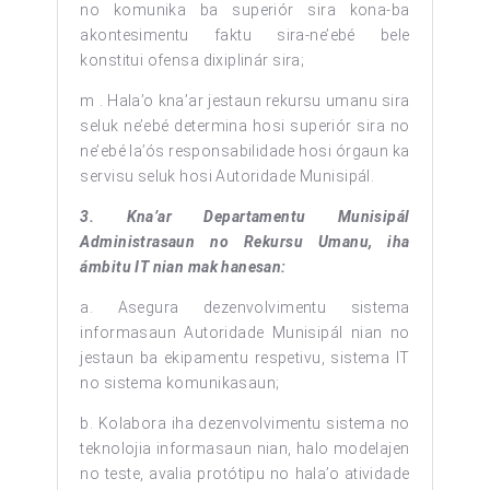
no komunika ba superiór sira kona-ba
akontesimentu faktu sira-ne’ebé bele
konstitui ofensa dixiplinár sira;
m . Hala’o kna’ar jestaun rekursu umanu sira
seluk ne’ebé determina hosi superiór sira no
ne’ebé la’ós responsabilidade hosi órgaun ka
servisu seluk hosi Autoridade Munisipál.
3. Kna’ar Departamentu Munisipál
Administrasaun no Rekursu Umanu, iha
ámbitu IT nian mak hanesan:
a. Asegura dezenvolvimentu sistema
informasaun Autoridade Munisipál nian no
jestaun ba ekipamentu respetivu, sistema IT
no sistema komunikasaun;
b. Kolabora iha dezenvolvimentu sistema no
teknolojia informasaun nian, halo modelajen
no teste, avalia protótipu no hala’o atividade