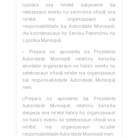
lojístika sira ne’ebé subjasente ba
realizasaun eventu no serimónia ofisiál sira
ne’ebé nia organizasaun sai
responsabilidade ba Autoridade Munisipál,
iha koordenasaun ho Servisu Patrimóniu no
Lojístika Munisipál;
i. Prepara no aprezenta ba Prezidente
Autoridade Munisipál relatóriu kona-ba
atividade organizasaun no hala’o eventu no
selebrasaun ofisiál ne’ebé nia organizasaun
sai responsabilidade Autoridade Munisipál
nian;
j.Prepara no aprezenta ba Prezidente
Autoridade Munisipál, relatóriu kona-ba
despeza sira ne’ebé hala’o ho organizasaun
no hala’o eventu no selebrasaun ofisiál sira
ne’ebé nia organizasaun nu’udar
responsabilidade Autoridade Munisipál nian;