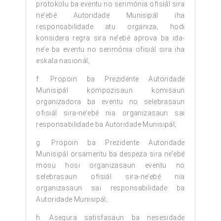
protokolu ba eventu no serimónia ofisiál sira
ne’ebé Autoridade Munisipál iha
responsabilidade atu organiza, hodi
konsidera regra sira ne’ebé aprova ba ida-
ne’e ba eventu no serimónia ofisiál sira iha
eskala nasionál;
f. Propoin ba Prezidente Autoridade
Munisipál kompozisaun komisaun
organizadora ba eventu no selebrasaun
ofisiál sira-ne’ebé nia organizasaun sai
responsabilidade ba Autoridade Munisipál;
g. Propoin ba Prezidente Autoridade
Munisipál orsamentu ba despeza sira ne’ebé
mosu hosi organizasaun eventu no
selebrasaun ofisiál sira-ne’ebé nia
organizasaun sai responsabilidade ba
Autoridade Munisipál;
h. Asegura satisfasaun ba nesesidade