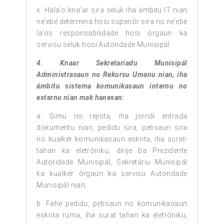
x. Hala’o kna’ar sira seluk iha ámbitu IT nian
ne’ebé determina hosi superiór sira no ne’ebé
la’ós responsabilidade hosi órgaun ka
servisu seluk hosi Autoridade Munisipál.
4. Knaar Sekretariadu Munisipál
Administrasaun no Rekursu Umanu nian, iha
ámbitu sistema komunikasaun internu no
esternu nian mak hanesan:
a. Simu no rejista, iha jornál entrada
dokumentu nian, pedidu sira, petisaun sira
no kualkér komunikasaun eskrita, iha surat-
tahan ka eletróniku, dirije ba Prezidente
Autoridade Munisipál, Sekretáriu Munisipál
ka kualkér órgaun ka servisu Autoridade
Munisipál nian;
b. Fahe pedidu, petisaun no komunikasaun
eskrita ruma, iha surat tahan ka eletróniku,