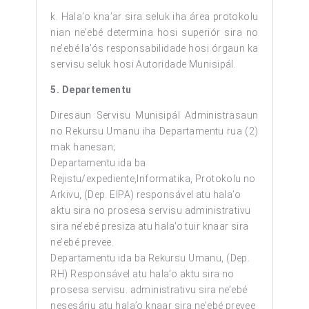
k. Hala’o kna’ar sira seluk iha área protokolu
nian ne’ebé determina hosi superiór sira no
ne’ebé la’ós responsabilidade hosi órgaun ka
servisu seluk hosi Autoridade Munisipál.
5. Departementu
Diresaun Servisu Munisipál Administrasaun
no Rekursu Umanu iha Departamentu rua (2)
mak hanesan;
Departamentu ida ba
Rejistu/expediente,Informatika, Protokolu no
Arkivu, (Dep. EIPA) responsável atu hala’o
aktu sira no prosesa servisu administrativu
sira ne’ebé presiza atu hala’o tuir knaar sira
ne’ebé prevee.
Departamentu ida ba Rekursu Umanu, (Dep.
RH) Responsável atu hala’o aktu sira no
prosesa servisu. administrativu sira ne’ebé
nesesáriu atu hala’o knaar sira ne’ebé prevee