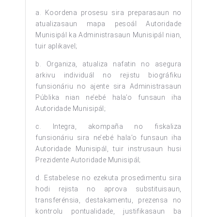
a. Koordena prosesu sira preparasaun no
atualizasaun mapa pesoál Autoridade
Munisipál ka Administrasaun Munisipál nian,
tuir aplikavel;
b. Organiza, atualiza nafatin no asegura
arkivu individuál no rejistu biográfiku
funsionáriu no ajente sira Administrasaun
Públika nian ne’ebé hala’o funsaun iha
Autoridade Munisipál;
c. Integra, akompaña no fiskaliza
funsionáriu sira ne’ebé hala’o funsaun iha
Autoridade Munisipál, tuir instrusaun husi
Prezidente Autoridade Munisipál;
d. Estabelese no ezekuta prosedimentu sira
hodi rejista no aprova substituisaun,
transferénsia, destakamentu, prezensa no
kontrolu pontualidade, justifikasaun ba