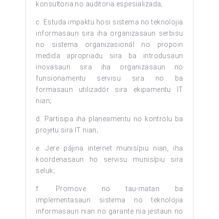
konsultoria no auditoria espesializada;
c. Estuda impaktu hosi sistema no teknolojia
informasaun sira iha organizasaun serbisu
no sistema organizasionál no propoin
medida apropriadu sira ba introdusaun
inovasaun sira iha organizasaun no
funsionamentu servisu sira no ba
formasaun utilizadór sira ekipamentu IT
nian;
d. Partisipa iha planeamentu no kontrolu ba
projetu sira IT nian;
e. Jere pájina internet munisípiu nian, iha
koordenasaun ho servisu munisípiu sira
seluk;
f. Promove no tau-matan ba
implementasaun sistema no teknolojia
informasaun nian no garante nia jestaun no