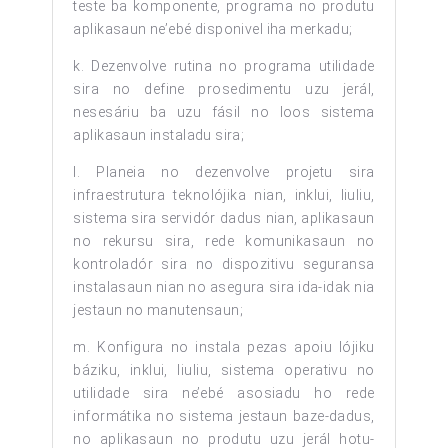
teste ba komponente, programa no produtu
aplikasaun ne’ebé disponivel iha merkadu;
k. Dezenvolve rutina no programa utilidade
sira no define prosedimentu uzu jerál,
nesesáriu ba uzu fásil no loos sistema
aplikasaun instaladu sira;
l. Planeia no dezenvolve projetu sira
infraestrutura teknolójika nian, inklui, liuliu,
sistema sira servidór dadus nian, aplikasaun
no rekursu sira, rede komunikasaun no
kontroladór sira no dispozitivu seguransa
instalasaun nian no asegura sira ida-idak nia
jestaun no manutensaun;
m. Konfigura no instala pezas apoiu lójiku
báziku, inklui, liuliu, sistema operativu no
utilidade sira ne’ebé asosiadu ho rede
informátika no sistema jestaun baze-dadus,
no aplikasaun no produtu uzu jerál hotu-