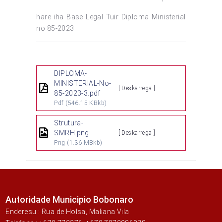
hare iha Base Legal Tuir Diploma Ministerial
no 85-2023
DIPLOMA-
MINISTERIAL-No-
[ Deskarrega ]
85-2023-3.pdf
Pdf
(546.15 KBkb)
Strutura-
SMRH.png
[ Deskarrega ]
Png
(1.36 MBkb)
Autoridade Municipio Bobonaro
Enderesu : Rua de Holsa, Maliana Vila