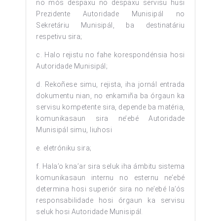
no mós despaxu no despaxu servisu husi
Prezidente Autoridade Munisipál no
Sekretáriu Munisipál, ba destinatáriu
respetivu sira;
c. Halo rejistu no fahe korespondénsia hosi
Autoridade Munisipál;
d. Rekoñese simu, rejista, iha jornál entrada
dokumentu nian, no enkamiña ba órgaun ka
servisu kompetente sira, depende ba matéria,
komunikasaun sira ne’ebé Autoridade
Munisipál simu, liuhosi
e. eletróniku sira;
f. Hala’o kna’ar sira seluk iha ámbitu sistema
komunikasaun internu no esternu ne’ebé
determina hosi superiór sira no ne’ebé la’ós
responsabilidade hosi órgaun ka servisu
seluk hosi Autoridade Munisipál.