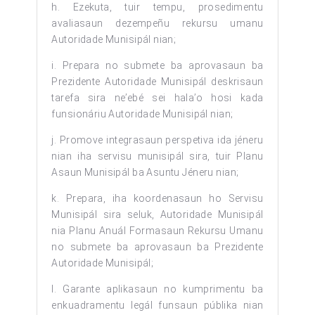
h. Ezekuta, tuir tempu, prosedimentu
avaliasaun dezempeñu rekursu umanu
Autoridade Munisipál nian;
i. Prepara no submete ba aprovasaun ba
Prezidente Autoridade Munisipál deskrisaun
tarefa sira ne’ebé sei hala’o hosi kada
funsionáriu Autoridade Munisipál nian;
j. Promove integrasaun perspetiva ida jéneru
nian iha servisu munisipál sira, tuir Planu
Asaun Munisipál ba Asuntu Jéneru nian;
k. Prepara, iha koordenasaun ho Servisu
Munisipál sira seluk, Autoridade Munisipál
nia Planu Anuál Formasaun Rekursu Umanu
no submete ba aprovasaun ba Prezidente
Autoridade Munisipál;
l. Garante aplikasaun no kumprimentu ba
enkuadramentu legál funsaun públika nian