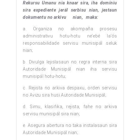
Rekursu Umanu nia knaar sira, iha domíniu
sira expediente jerál serbisu nian, jestaun
dokumentu no arkivu nian, maka:
a. Organiza no akompaña prosesu
administrativu hotu-hotu ne’ebé la’ós
responsabilidade servisu munisipál seluk
nian;
b. Divulga lejislasaun no regra interna sira
Autoridade Munisipál nian iha servisu
munisipál hotu-hotu;
c. Rejista no arkiva despaxu, orden servisu
no Avizu sira husi Autoridade Munisipál;
d. Simu, klasifika, rejista, fahe no arkiva
servisu munisipál sira nian;
e. Asegura abertura no taka instalasaun sira
Autoridade Munisipál nian;