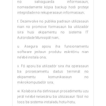
no salvaguarda informasaun,
nomeadamente kópia backup hodi proteje
integridade no rekuperasaun informasaun;
t. Dezenvolve no publika padraun utilizasaun
nian no promove formasaun ba utilizadór
sira husi ekipamentu no sistema IT
Autoridade Munisipál nian;
u. Asegura apoiu iha funsionamentu
software jestaun produtu eskritóriu nian
ne’ebé instala ona;
v. Fó apoiu ba utilizadór sira iha operasaun
ba prosesamentu dadus terminál no
ekipamentu komunikasaun no
mikrokomputadór sira;
w. Kolabora iha definisaun prosedimentu uzu
jerál ne’ebé nesesáriu ba utilizasaun fásil no
loos ba sistema instaladu hotu-hotu;