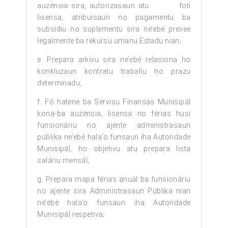
auzénsia sira, autorizasaun atu foti
lisensa, atribuisaun no pagamentu ba
subsídiu no suplementu sira ne’ebé prevee
legalmente ba rekursu umanu Estadu nian;
e. Prepara arkivu sira ne’ebé relasiona ho
konkluzaun kontratu traballu ho prazu
determinadu;
f. Fó hatene ba Servisu Finansas Munisipál
kona-ba auzénsia, lisensa no férias husi
funsionáriu no ajente administrasaun
públika ne’ebé hala’o funsaun iha Autoridade
Munisipál, ho objetivu atu prepara lista
saláriu mensál;
g. Prepara mapa férias anuál ba funsionáriu
no ajente sira Administrasaun Públika nian
ne’ebé hala’o funsaun iha Autoridade
Munisipál respetiva;