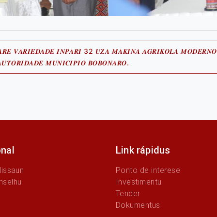
𝑨𝑹𝑬 𝑽𝑨𝑹𝑰𝑬𝑫𝑨𝑫𝑬 𝑰𝑵𝑷𝑨𝑹𝑰 32 𝑼𝒁𝑨 𝑴𝑨𝑲𝑰𝑵𝑨 𝑨𝑮𝑹𝑰𝑲𝑶𝑳𝑨 𝑴𝑶𝑫𝑬𝑹𝑵𝑶
Previous
𝑼𝑻𝑶𝑹𝑰𝑫𝑨𝑫𝑬 𝑴𝑼𝑵𝑰𝑪𝑰𝑷𝑰𝑶 𝑩𝑶𝑩𝑶𝑵𝑨𝑹𝑶.
post:
onal
Link rápidus
Missaun
Ponto de interese
nselhu
Investimentu
Tender
Dokumentus