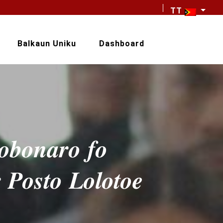
TT
Balkaun Uniku
Dashboard
𝒐𝒃𝒐𝒏𝒂𝒓𝒐 𝒇𝒐
𝑷𝒐𝒔𝒕𝒐 𝑳𝒐𝒍𝒐𝒕𝒐𝒆