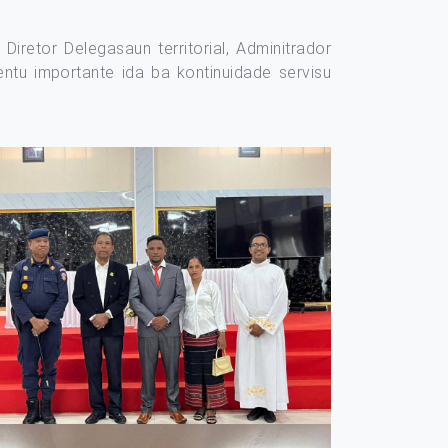
iretor Delegasaun territorial, Adminitrador
ntu importante ida ba kontinuidade servisu