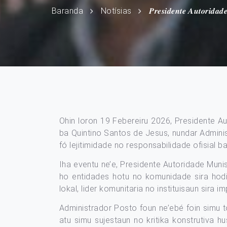
Baranda
Notísias
𝑷𝒓𝒆𝒔𝒊𝒅𝒆𝒏𝒕𝒆 𝑨𝒖𝒕𝒐𝒓𝒊𝒅𝒂
Ohin loron 19 Febereiru 2026, Presidente A
ba Quintino Santos de Jesus, nundar Adminis
fó lejitimidade no responsabilidade ofisial ba
Iha eventu ne’e, Presidente Autoridade Muni
ho entidades hotu no komunidade sira hod
lokal, lider komunitaria no instituisaun sira 
Administrador Posto foun ne’ebé foin simu t
atu simu sujestaun no kritika konstrutiva h