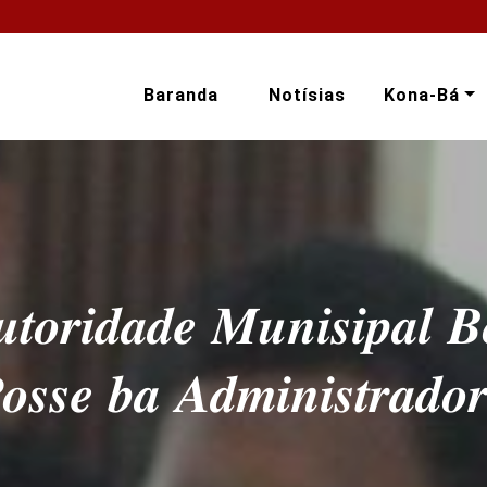
Baranda
Notísias
Kona-Bá
𝒖𝒕𝒐𝒓𝒊𝒅𝒂𝒅𝒆 𝑴𝒖𝒏𝒊𝒔𝒊𝒑𝒂𝒍 
𝒔𝒔𝒆 𝒃𝒂 𝑨𝒅𝒎𝒊𝒏𝒊𝒔𝒕𝒓𝒂𝒅𝒐𝒓 