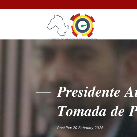
𝑷𝒓𝒆𝒔𝒊𝒅𝒆𝒏𝒕𝒆 𝑨
𝑻𝒐𝒎𝒂𝒅𝒂 𝒅𝒆 𝑷𝒐
Post iha: 20 February 2026