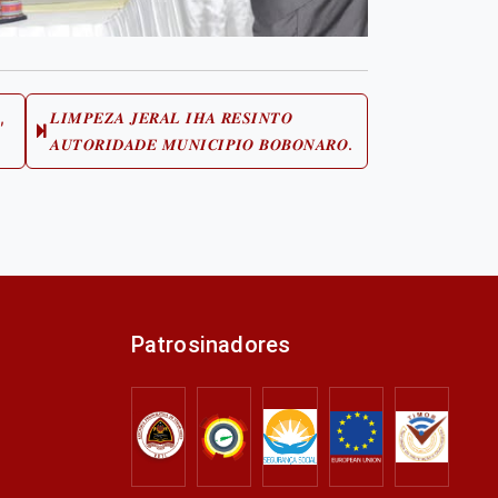
,
𝑳𝑰𝑴𝑷𝑬𝒁𝑨 𝑱𝑬𝑹𝑨𝑳 𝑰𝑯𝑨 𝑹𝑬𝑺𝑰𝑵𝑻𝑶
Next
𝑨𝑼𝑻𝑶𝑹𝑰𝑫𝑨𝑫𝑬 𝑴𝑼𝑵𝑰𝑪𝑰𝑷𝑰𝑶 𝑩𝑶𝑩𝑶𝑵𝑨𝑹𝑶.
post:
Patrosinadores