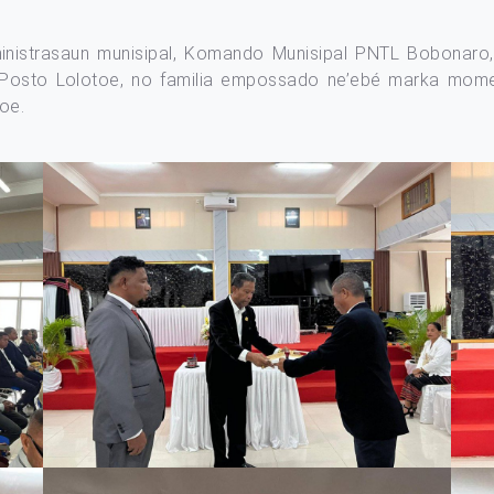
ministrasaun munisipal, Komando Munisipal PNTL Bobonaro, D
i Posto Lolotoe, no familia empossado ne’ebé marka mome
oe.