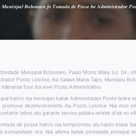
𝒆 𝑴𝒖𝒏𝒊𝒔𝒊𝒑𝒂𝒍 𝑩𝒐𝒃𝒐𝒏𝒂𝒓𝒐 𝒇𝒐 𝑻𝒐𝒎𝒂𝒅𝒂 𝒅𝒆 𝑷𝒐𝒔𝒔𝒆 𝒃𝒂 𝑨𝒅𝒎𝒊𝒏𝒊𝒔𝒕𝒓𝒂𝒅𝒐𝒓 𝑷𝒐𝒔
utoridade Munisipal Bobonaro, Paulo Moniz Maia, Lic. Dir., 
trador Posto Lolotoe, iha Salaun Maria Tapo, Munisípiu Bobo
 lideransa foun iha nivel Posto Administrativu.
sipal hato’o nia mensajen katak Administrador Posto tenke s
i promove dezenvolvimentu iha Posto Lolotoe. Nia mos enf
importante tebes atu garante servisu públiku ne’ebé di’ak no efi
omada de posse hato’o nia kompromisu atu hala’o knaar tuir
usi komunidade sira. Nia afirma katak prioridade prinsipal