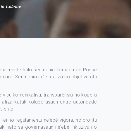
𝒕𝒐 𝑳𝒐𝒍𝒐𝒕𝒐𝒆
ofisialmente halo serimónia Tomada de Posse
naro. Serimónia ne’e realiza ho objetivu atu
ervisu komunikativu, transparénsia no kopera
atiza katak kolaborasaun entre autoridade
siente.
 lei no regulamentu ne’ebé vigora, no prontu
 mak haforsa governasaun ne’ebé inkluzivu no