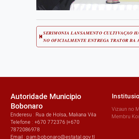
Post
𝑺𝑬𝑹𝑰𝑴𝑶𝑵𝑰𝑨 𝑳𝑨𝑵𝑺𝑨𝑴𝑬𝑵𝑻𝑶 𝑪𝑼𝑳𝑻𝑰𝑽𝑨𝑪̧𝑨̃𝑶 
𝑵𝑶 𝑶𝑭𝑰𝑪𝑰𝑨𝑳𝑴𝑬𝑵𝑻𝑬 𝑬𝑵𝑻𝑹𝑬𝑮𝑨 𝑻𝑹𝑨𝑻𝑶𝑹 𝑩𝑨 
navigation
Autoridade Municipio
Institusi
Bobonaro
Vizaun no 
Enderesu : Rua de Holsa, Maliana Vila
Membru Ko
Telefone : +670 772376 |+670
7872086978
Email : pam.bobonaro@estatal.gov.tl