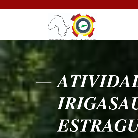
𝑨𝑻𝑰𝑽𝑰𝑫𝑨
𝑰𝑹𝑰𝑮𝑨𝑺
𝑬𝑺𝑻𝑹𝑨𝑮𝑼