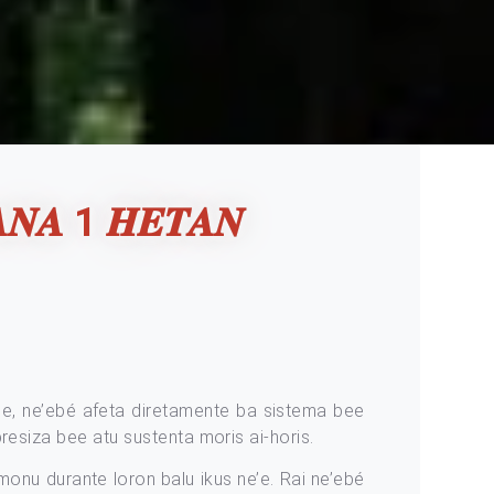
𝑨𝑵𝑨 1 𝑯𝑬𝑻𝑨𝑵
’e, ne’ebé afeta diretamente ba sistema bee
presiza bee atu sustenta moris ai-horis.
monu durante loron balu ikus ne’e. Rai ne’ebé