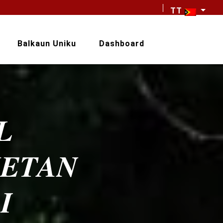
TT
Balkaun Uniku
Dashboard
𝑳
𝑬𝑻𝑨𝑵
𝑰