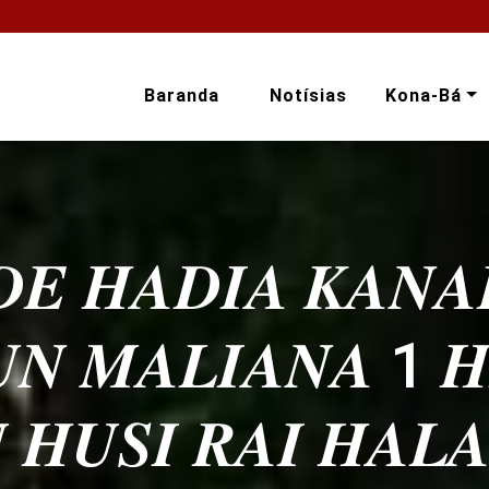
Baranda
Notísias
Kona-Bá
𝑫𝑬 𝑯𝑨𝑫𝑰𝑨 𝑲𝑨𝑵𝑨
𝑼𝑵 𝑴𝑨𝑳𝑰𝑨𝑵𝑨 1 
 𝑯𝑼𝑺𝑰 𝑹𝑨𝑰 𝑯𝑨𝑳𝑨