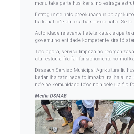
monu taka parte husi kanal no estraga estrut
Estragu ne’e halo preokupasaun ba agrikultor
ba kanal ne’e atu usa ba sira-nia natar. Se l
Autoridade relevante hatete katak ekipa tek
governu no entidade kompetente sira fó atens
To’o agora, servisu limpeza no reorganizas
atu restaura fila fali funsionamentu normal k
Dirasaun Serviso Municipal Agrikultura liu hu
kedan iha fatin nebe fo impaktu rai halai no 
ne’e no komunidade to’os nain bele uja fila fa
Media DSMAB