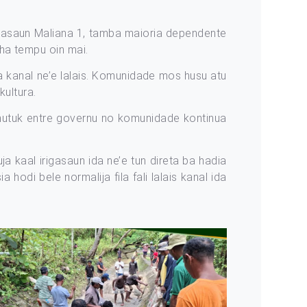
irigasaun Maliana 1, tamba maioria dependente
iha tempu oin mai.
a kanal ne’e lalais. Komunidade mos husu atu
kultura.
amutuk entre governu no komunidade kontinua
ja kaal irigasaun ida ne’e tun direta ba hadia
hodi bele normalija fila fali lalais kanal ida