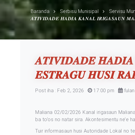
Baranda
Serbisu Munisipal
Servisu Mun
𝑨𝑻𝑰𝑽𝑰𝑫𝑨𝑫𝑬 𝑯𝑨𝑫𝑰𝑨 𝑲𝑨𝑵𝑨𝑳 𝑰𝑹𝑰𝑮𝑨𝑺𝑨𝑼𝑵 𝑴𝑨
𝑨𝑻𝑰𝑽𝑰𝑫𝑨𝑫𝑬 𝑯𝑨𝑫𝑰
𝑬𝑺𝑻𝑹𝑨𝑮𝑼 𝑯𝑼𝑺𝑰 𝑹𝑨
Post iha : Feb 2, 2026
17:00 pm
fulan
Maliana 02/02/2026 Kanal irigasaun Maliana
ba to’os no natar sira. Akontesimentu ne’e hal
Tuir informasaun husi Autoridade Lokal no te