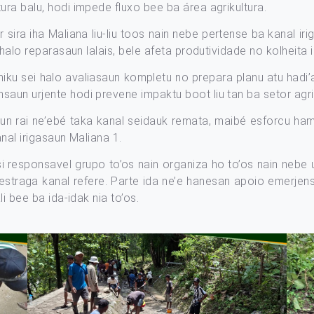
ura balu, hodi impede fluxo bee ba área agrikultura.
 sira iha Maliana liu-liu toos nain nebe pertense ba kanal 
a halo reparasaun lalais, bele afeta produtividade no kolheita 
niku sei halo avaliasaun kompletu no prepara planu atu hadi’
aun urjente hodi prevene impaktu boot liu tan ba setor agri
aun rai ne’ebé taka kanal seidauk remata, maibé esforcu h
anal irigasaun Maliana 1.
si responsavel grupo to’os nain organiza ho to’os nain nebe u
estraga kanal refere. Parte ida ne’e hanesan apoio emerjensia 
li bee ba ida-idak nia to’os.