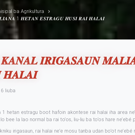
isipal ba Agrikultura
𝑳𝑰𝑨𝑵𝑨 1 𝑯𝑬𝑻𝑨𝑵 𝑬𝑺𝑻𝑹𝑨𝑮𝑼 𝑯𝑼𝑺𝑰 𝑹𝑨𝑰 𝑯𝑨𝑳𝑨𝑰
 𝑲𝑨𝑵𝑨𝑳 𝑰𝑹𝑰𝑮𝑨𝑺𝑨𝑼𝑵 𝑴𝑨𝑳
 𝑯𝑨𝑳𝑨𝑰
 6 liuba
 1 hetan estragu boot hafoin akontese rai halai iha area ne
o bee la lao normal ba rai to’os, liu-liu ba to’os hare ne’ebé 
kniku irigasaun, rai halai ne’e mosu tanba udan bo’ot ne’ebé 