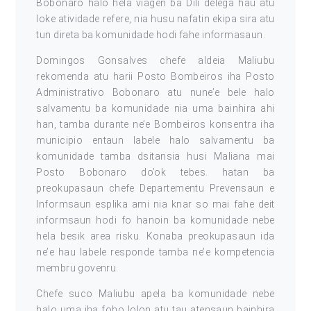
Bobonaro halo hela viagen ba Dili delega hau atu
loke atividade refere, nia husu nafatin ekipa sira atu
tun direta ba komunidade hodi fahe informasaun.
Domingos Gonsalves chefe aldeia Maliubu
rekomenda atu harii Posto Bombeiros iha Posto
Administrativo Bobonaro atu nune’e bele halo
salvamentu ba komunidade nia uma bainhira ahi
han, tamba durante ne’e Bombeiros konsentra iha
municipio entaun labele halo salvamentu ba
komunidade tamba dsitansia husi Maliana mai
Posto Bobonaro do’ok tebes. hatan ba
preokupasaun chefe Departementu Prevensaun e
Informsaun esplika ami nia knar so mai fahe deit
informsaun hodi fo hanoin ba komunidade nebe
hela besik area risku. Konaba preokupasaun ida
ne’e hau labele responde tamba ne’e kompetencia
membru govenru.
Chefe suco Maliubu apela ba komunidade nebe
halo uma iha foho lolon atu tau atensaun bainhira