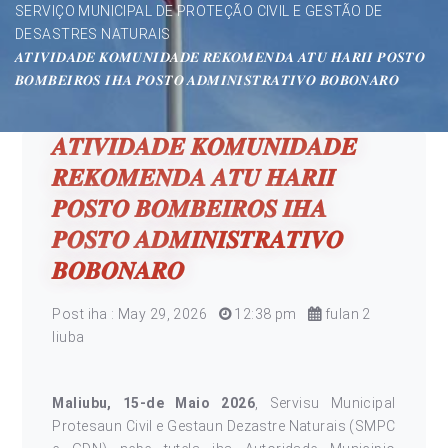
SERVIÇO MUNICIPAL DE PROTEÇÃO CIVIL E GESTÃO DE
DESASTRES NATURAIS
𝑨𝑻𝑰𝑽𝑰𝑫𝑨𝑫𝑬 𝑲𝑶𝑴𝑼𝑵𝑰𝑫𝑨𝑫𝑬 𝑹𝑬𝑲𝑶𝑴𝑬𝑵𝑫𝑨 𝑨𝑻𝑼 𝑯𝑨𝑹𝑰𝑰 𝑷𝑶𝑺𝑻𝑶
𝑩𝑶𝑴𝑩𝑬𝑰𝑹𝑶𝑺 𝑰𝑯𝑨 𝑷𝑶𝑺𝑻𝑶 𝑨𝑫𝑴𝑰𝑵𝑰𝑺𝑻𝑹𝑨𝑻𝑰𝑽𝑶 𝑩𝑶𝑩𝑶𝑵𝑨𝑹𝑶
𝑨𝑻𝑰𝑽𝑰𝑫𝑨𝑫𝑬 𝑲𝑶𝑴𝑼𝑵𝑰𝑫𝑨𝑫𝑬
𝑹𝑬𝑲𝑶𝑴𝑬𝑵𝑫𝑨 𝑨𝑻𝑼 𝑯𝑨𝑹𝑰𝑰
𝑷𝑶𝑺𝑻𝑶 𝑩𝑶𝑴𝑩𝑬𝑰𝑹𝑶𝑺 𝑰𝑯𝑨
𝑷𝑶𝑺𝑻𝑶 𝑨𝑫𝑴𝑰𝑵𝑰𝑺𝑻𝑹𝑨𝑻𝑰𝑽𝑶
𝑩𝑶𝑩𝑶𝑵𝑨𝑹𝑶
Post iha : May 29, 2026
12:38 pm
fulan 2
liuba
Maliubu, 15-de Maio 2026
, Servisu Municipal
Protesaun Civil e Gestaun Dezastre Naturais (SMPC