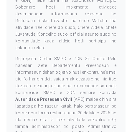
e GDN) nebe tutela iha Autoridade Municipio
Bobonaro hodi implementa atividade
desiminasaun informasaun relasiona ho
Redusaun Risku Dezastre iha suco Maliubu. Iha
atividade ne’e; chefe do suco, Chefe Aldeia, chefe
Juventude, Koncelho suco, official asunto suco no
komunidade kada aldeia hodi partisipa iha
enkontru refere.
Reprejenta Diretur SMPC e GDN Sr. Carlito Pelu
hanesan Xefe Departementu Prevensaun e
Informasaun dehan objetivo husi enkontru ne’e mai
atu fo hanoin deit saida mak dezastre ho nia tipo
dezastre nebe inportante ba komunidade sira bele
komprende, SMPC e GDN sempre komvida
Autoridade Protesaun Civil
(APC) maibe ohin sira
lapartisipa ho razaun katak, halo perparasaun ba
komemora loron restaurasaun 20 de Maio 2026 ho
ida nemak sira la loke atividade enkontru ne’e,
tamba administrador do posto Administrativo