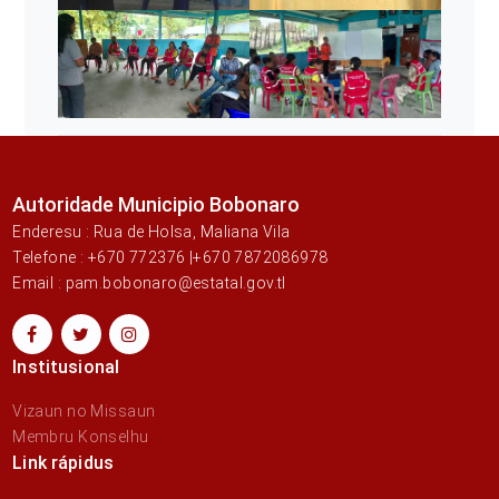
Autoridade Municipio Bobonaro
Enderesu : Rua de Holsa, Maliana Vila
Telefone : +670 772376 |+670 7872086978
Email : pam.bobonaro@estatal.gov.tl
Institusional
Vizaun no Missaun
Membru Konselhu
Link rápidus