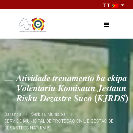
TT
𝑨𝒕𝒊𝒗𝒊𝒅𝒂𝒅𝒆 𝒕𝒓𝒆𝒏𝒂𝒎𝒆𝒏𝒕𝒐 𝒃𝒂 𝒆𝒌𝒊𝒑𝒂
𝑽𝒐𝒍𝒆𝒏𝒕𝒂𝒓𝒊𝒖 𝑲𝒐𝒎𝒊𝒔𝒂𝒖𝒏 𝑱𝒆𝒔𝒕𝒂𝒖𝒏
𝑹𝒊𝒔𝒌𝒖 𝑫𝒆𝒛𝒂𝒔𝒕𝒓𝒆 𝑺𝒖𝒄𝒐 (𝑲𝑱𝑹𝑫𝑺)
Baranda
Serbisu Munisipal
SERVIÇO MUNICIPAL DE PROTEÇÃO CIVIL E GESTÃO DE
DESASTRES NATURAIS