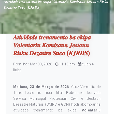
𝑨𝒕𝒊𝒗𝒊𝒅𝒂𝒅𝒆 𝒕𝒓𝒆𝒏𝒂𝒎𝒆𝒏𝒕𝒐 𝒃𝒂 𝒆𝒌𝒊𝒑𝒂 𝑽𝒐𝒍𝒆𝒏𝒕𝒂𝒓𝒊𝒖 𝑲𝒐𝒎𝒊𝒔𝒂𝒖𝒏 𝑱𝒆𝒔𝒕𝒂𝒖𝒏 𝑹𝒊𝒔𝒌𝒖
𝑫𝒆𝒛𝒂𝒔𝒕𝒓𝒆 𝑺𝒖𝒄𝒐 (𝑲𝑱𝑹𝑫𝑺)
𝑨𝒕𝒊𝒗𝒊𝒅𝒂𝒅𝒆 𝒕𝒓𝒆𝒏𝒂𝒎𝒆𝒏𝒕𝒐 𝒃𝒂 𝒆𝒌𝒊𝒑𝒂
𝑽𝒐𝒍𝒆𝒏𝒕𝒂𝒓𝒊𝒖 𝑲𝒐𝒎𝒊𝒔𝒂𝒖𝒏 𝑱𝒆𝒔𝒕𝒂𝒖𝒏
𝑹𝒊𝒔𝒌𝒖 𝑫𝒆𝒛𝒂𝒔𝒕𝒓𝒆 𝑺𝒖𝒄𝒐 (𝑲𝑱𝑹𝑫𝑺)
Post iha : Mar 30, 2026
11:13 am
fulan 4
liuba
Maliana, 23 de Março de 2026
. Cruz Vermelia de
Timor-Leste liu husi filial Bobonaro konvida
Servisu Municipal Protesaun Civil e Gestaun
Dezastre Naturais (SMPC e GDN) hodi akompanha
atividade trenamento ba ekipa
Volentariu