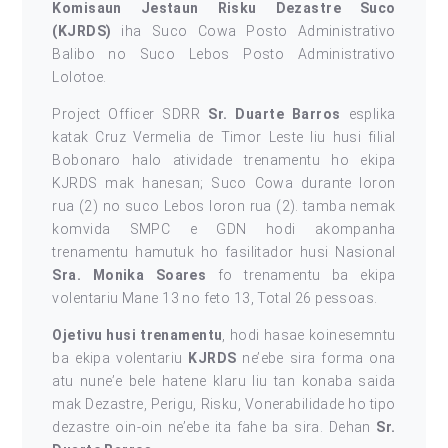
Komisaun Jestaun Risku Dezastre Suco
(KJRDS)
iha Suco Cowa Posto Administrativo
Balibo no Suco Lebos Posto Administrativo
Lolotoe.
Project Officer SDRR
Sr. Duarte Barros
esplika
katak Cruz Vermelia de Timor Leste liu husi filial
Bobonaro halo atividade trenamentu ho ekipa
KJRDS mak hanesan; Suco Cowa durante loron
rua (2) no suco Lebos loron rua (2). tamba nemak
komvida SMPC e GDN hodi akompanha
trenamentu hamutuk ho fasilitador husi Nasional
Sra. Monika Soares
fo trenamentu ba ekipa
volentariu Mane 13 no feto 13, Total 26 pessoas.
Ojetivu husi trenamentu
, hodi hasae koinesemntu
ba ekipa volentariu
KJRDS
ne’ebe sira forma ona
atu nune’e bele hatene klaru liu tan konaba saida
mak Dezastre, Perigu, Risku, Vonerabilidade ho tipo
dezastre oin-oin ne’ebe ita fahe ba sira. Dehan
Sr.