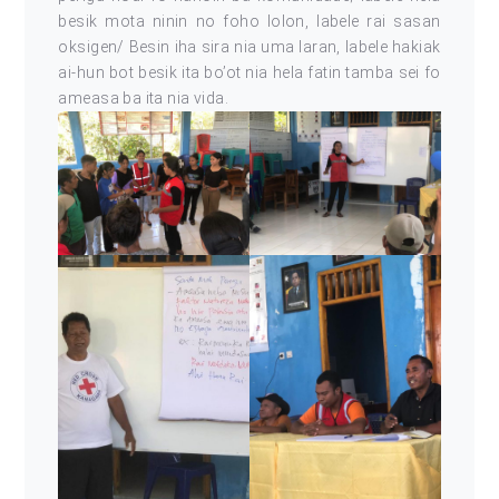
besik mota ninin no foho lolon, labele rai sasan
oksigen/ Besin iha sira nia uma laran, labele hakiak
ai-hun bot besik ita bo’ot nia hela fatin tamba sei fo
ameasa ba ita nia vida.