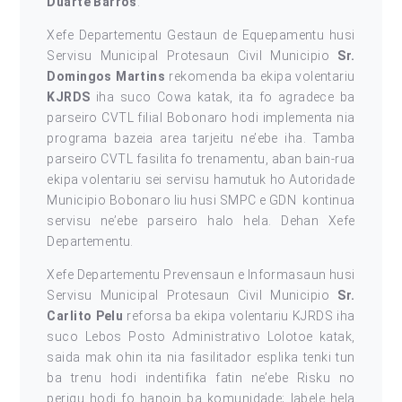
Duarte Barros
.
Xefe Departementu Gestaun de Equepamentu husi
Servisu Municipal Protesaun Civil Municipio
Sr.
Domingos Martins
rekomenda ba ekipa volentariu
KJRDS
iha suco Cowa katak, ita fo agradece ba
parseiro CVTL filial Bobonaro hodi implementa nia
programa bazeia area tarjeitu ne’ebe iha. Tamba
parseiro CVTL fasilita fo trenamentu, aban bain-rua
ekipa volentariu sei servisu hamutuk ho Autoridade
Municipio Bobonaro liu husi SMPC e GDN kontinua
servisu ne’ebe parseiro halo hela. Dehan Xefe
Departementu.
Xefe Departementu Prevensaun e Informasaun husi
Servisu Municipal Protesaun Civil Municipio
Sr.
Carlito Pelu
reforsa ba ekipa volentariu KJRDS iha
suco Lebos Posto Administrativo Lolotoe katak,
saida mak ohin ita nia fasilitador esplika tenki tun
ba trenu hodi indentifika fatin ne’ebe Risku no
perigu hodi fo hanoin ba komunidade; labele hela