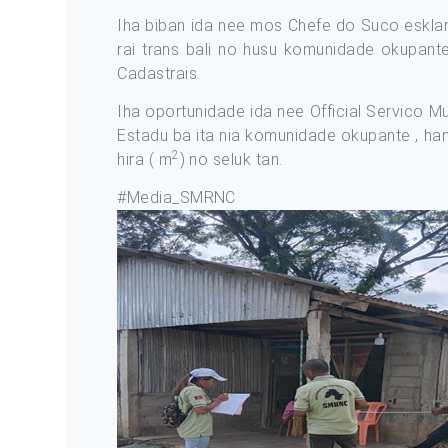
Iha biban ida nee mos Chefe do Suco esklar
rai trans bali no husu komunidade okupant
Cadastrais.
Iha oportunidade ida nee Official Servico 
Estadu ba ita nia komunidade okupante , ha
2
hira ( m
) no seluk tan.
#Media_SMRNC