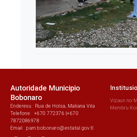
Autoridade Municipio
Institusi
Bobonaro
Vizaun no 
Enderesu : Rua de Holsa, Maliana Vila
Membru Ko
Telefone : +670 772376 |+670
7872086978
Email : pam.bobonaro@estatal.gov.tl