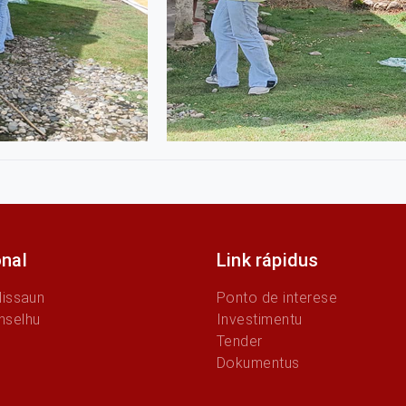
onal
Link rápidus
Missaun
Ponto de interese
nselhu
Investimentu
Tender
Dokumentus