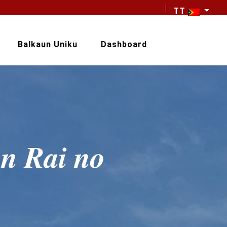
TT
Balkaun Uniku
Dashboard
𝒖𝒏 𝑹𝒂𝒊 𝒏𝒐