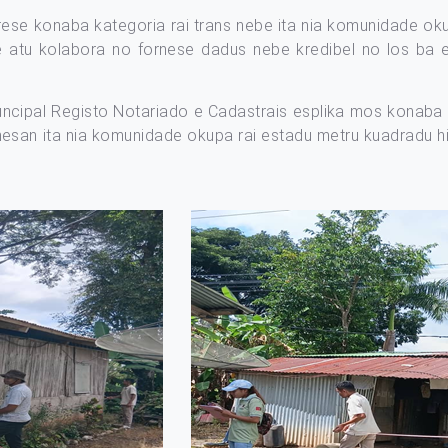
ese konaba kategoria rai trans nebe ita nia komunidade oku
e atu kolabora no fornese dadus nebe kredibel no los ba 
Muncipal Registo Notariado e Cadastrais esplika mos konaba
nesan ita nia komunidade okupa rai estadu metru kuadradu hi