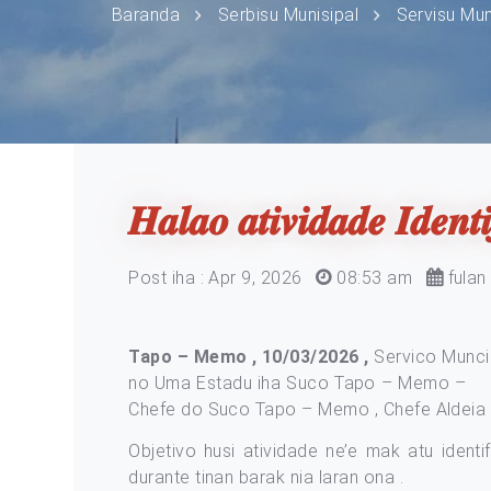
Baranda
Serbisu Munisipal
Servisu Mun
𝑯𝒂𝒍𝒂𝒐 𝒂𝒕𝒊𝒗𝒊𝒅𝒂𝒅𝒆 𝑰𝒅𝒆𝒏
Post iha : Apr 9, 2026
08:53 am
fulan 
Tapo – Memo , 10/03/2026 ,
Servico Muncip
no Uma Estadu iha Suco Tapo – Memo 
Chefe do Suco Tapo – Memo , Chefe Aldeia T
Objetivo husi atividade ne’e mak atu iden
durante tinan barak nia laran ona .