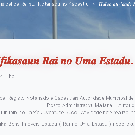
isipal ba Rejistu, Notariadu no Kadastru
𝑯𝒂𝒍𝒂𝒐 𝒂𝒕𝒊𝒗𝒊𝒅𝒂𝒅𝒆 
𝒕𝒊𝒇𝒊𝒌𝒂𝒔𝒂𝒖𝒏 𝑹𝒂𝒊 𝒏𝒐 𝑼𝒎𝒂 𝑬𝒔𝒕𝒂𝒅𝒖.
4 liuba
al Registo Notariado e Cadastrais Autoridade Municipal de 
– Posto Administrativu Maliana – Autoridade Mun
unubibi no Chefe Juventude Suco , Atividade ne’e realiza ih
tifika Bens Imoveis Estadu ( Rai no Uma Estadu ) nebe oku