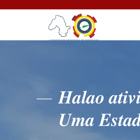
𝑯𝒂𝒍𝒂𝒐 𝒂𝒕𝒊𝒗
𝑼𝒎𝒂 𝑬𝒔𝒕𝒂