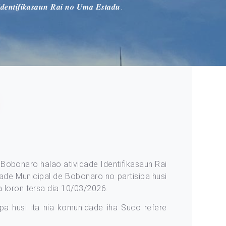
𝑰𝒅𝒆𝒏𝒕𝒊𝒇𝒊𝒌𝒂𝒔𝒂𝒖𝒏 𝑹𝒂𝒊 𝒏𝒐 𝑼𝒎𝒂 𝑬𝒔𝒕𝒂𝒅𝒖.
Bobonaro halao atividade Identifikasaun Rai
icipal de Bobonaro no partisipa husi
a loron tersa dia 10/03/2026.
pa husi ita nia komunidade iha Suco refere