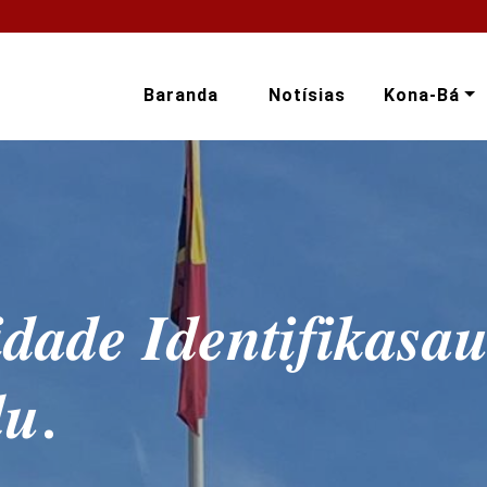
Baranda
Notísias
Kona-Bá
𝒊𝒅𝒂𝒅𝒆 𝑰𝒅𝒆𝒏𝒕𝒊𝒇𝒊𝒌𝒂𝒔𝒂
𝒖.