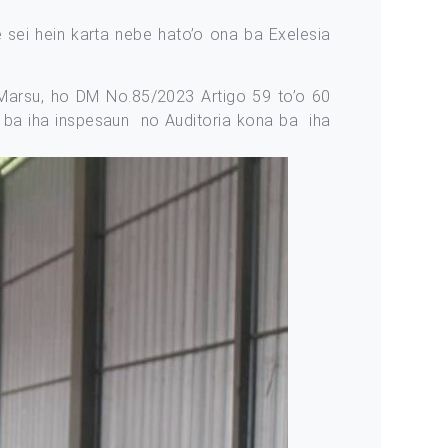
e sei hein karta nebe hato’o ona ba Exelesia
Marsu, ho DM No.85/2023 Artigo 59 to’o 60
ar ba iha inspesaun no Auditoria kona ba iha