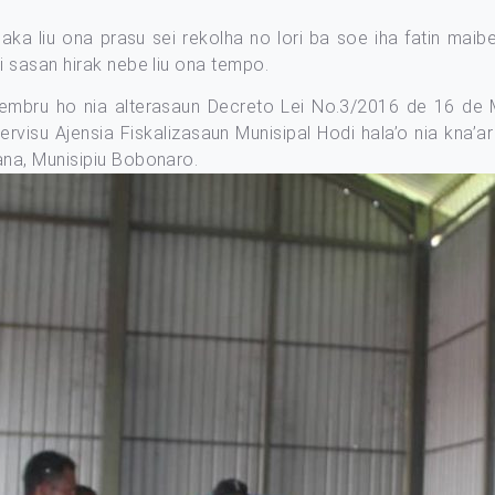
ka liu ona prasu sei rekolha no lori ba soe iha fatin maib
 sasan hirak nebe liu ona tempo.
embru ho nia alterasaun Decreto Lei No.3/2016 de 16 de 
servisu Ajensia Fiskalizasaun Munisipal Hodi hala’o nia kna’
na, Munisipiu Bobonaro.