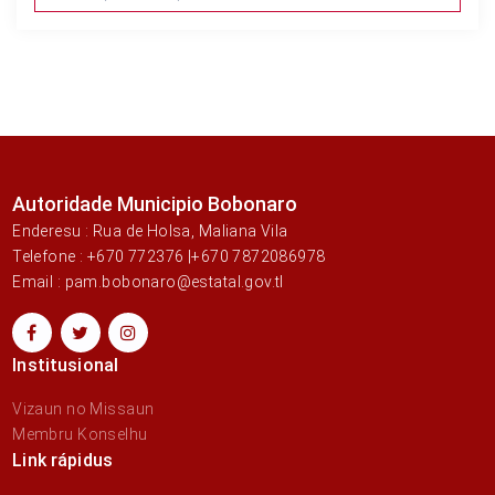
Autoridade Municipio Bobonaro
Enderesu : Rua de Holsa, Maliana Vila
Telefone : +670 772376 |+670 7872086978
Email : pam.bobonaro@estatal.gov.tl
Institusional
Vizaun no Missaun
Membru Konselhu
Link rápidus