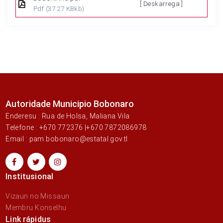
[ Deskarrega ]
Pdf
(37.27 KBkb)
Autoridade Municipio Bobonaro
Enderesu : Rua de Holsa, Maliana Vila
Telefone : +670 772376 |+670 7872086978
Email : pam.bobonaro@estatal.gov.tl
Institusional
Vizaun no Missaun
Membru Konselhu
Link rápidus