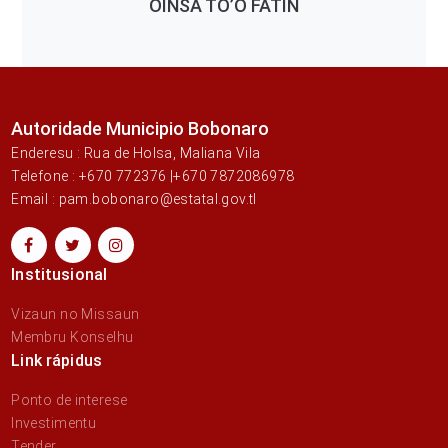
OINSA TO’O FATIN
Autoridade Municipio Bobonaro
Enderesu : Rua de Holsa, Maliana Vila
Telefone : +670 772376 |+670 7872086978
Email : pam.bobonaro@estatal.gov.tl
Institusional
Vizaun no Missaun
Membru Konselhu
Link rápidus
Ponto de interese
Investimentu
Tender