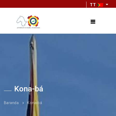
TT
Kona-bá
Baranda
Kona-bá