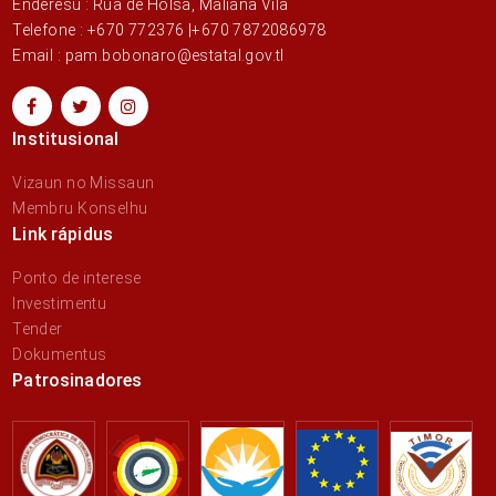
Enderesu : Rua de Holsa, Maliana Vila
Telefone : +670 772376 |+670 7872086978
Email : pam.bobonaro@estatal.gov.tl
Institusional
Vizaun no Missaun
Membru Konselhu
Link rápidus
Ponto de interese
Investimentu
Tender
Dokumentus
Patrosinadores