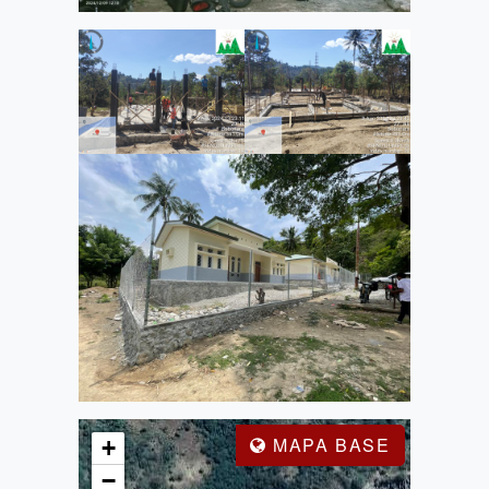
MAPA BASE
+
−