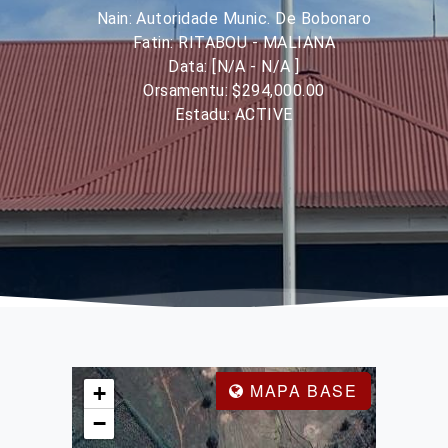
Nain: Autoridade Munic. De Bobonaro
Fatin: RITABOU - MALIANA
Data: [N/A - N/A ]
Orsamentu: $294,000.00
Estadu: ACTIVE
MAPA BASE
+
−