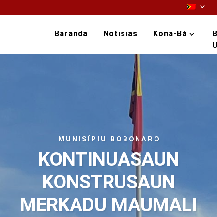
Baranda
Notísias
Kona-Bá
B
U
MUNISÍPIU BOBONARO
KONTINUASAUN
KONSTRUSAUN
MERKADU MAUMALI