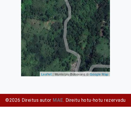
Leaflet
| Munisípiu Bobonaro ©
Google Map
©2026 Direitus autor
MAE
. Direitu hotu-hotu rezervadu