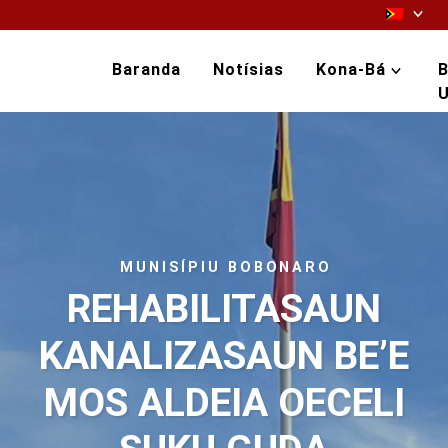
Baranda
Notísias
Kona-Bá
B
U
MUNISÍPIU BOBONARO
REHABILITASAUN
KANALIZASAUN BE’E
MOS ALDEIA OECELI