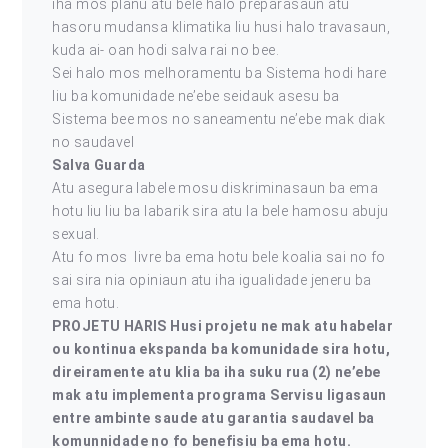
iha mos planu atu bele halo preparasaun atu
hasoru mudansa klimatika liu husi halo travasaun,
kuda ai- oan hodi salva rai no bee.
Sei halo mos melhoramentu ba Sistema hodi hare
liu ba komunidade ne’ebe seidauk asesu ba
Sistema bee mos no saneamentu ne’ebe mak diak
no saudavel
Salva Guarda
Atu asegura labele mosu diskriminasaun ba ema
hotu liu liu ba labarik sira atu la bele hamosu abuju
sexual.
Atu fo mos livre ba ema hotu bele koalia sai no fo
sai sira nia opiniaun atu iha igualidade jeneru ba
ema hotu.
PROJETU HARIS Husi projetu ne mak atu habelar
ou kontinua ekspanda ba komunidade sira hotu,
direiramente atu klia ba iha suku rua (2) ne’ebe
mak atu implementa programa Servisu ligasaun
entre ambinte saude atu garantia saudavel ba
komunnidade no fo benefisiu ba ema hotu.