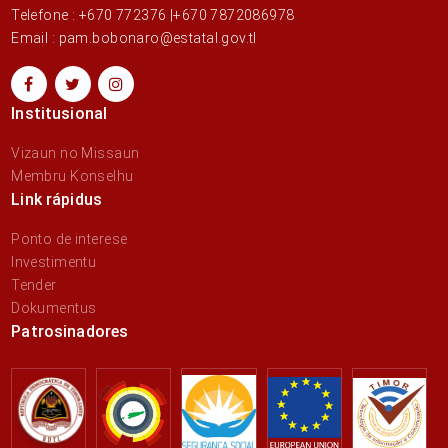
Telefone : +670 772376 |+670 7872086978
Email : pam.bobonaro@estatal.gov.tl
Institusional
Vizaun no Missaun
Membru Konselhu
Link rápidus
Ponto de interese
Investimentu
Tender
Dokumentus
Patrosinadores