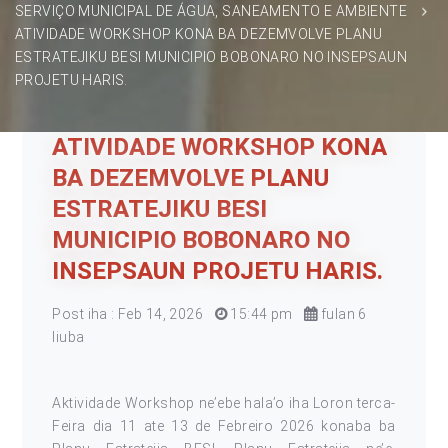
SERVIÇO MUNICIPAL DE ÁGUA, SANEAMENTO E AMBIENTE
ATIVIDADE WORKSHOP KONA BA DEZEMVOLVE PLANU
ESTRATEJIKU BESI MUNICIPIO BOBONARO NO INSEPSAUN
PROJETU HARIS.
ATIVIDADE WORKSHOP KONA
BA DEZEMVOLVE PLANU
ESTRATEJIKU BESI
MUNICIPIO BOBONARO NO
INSEPSAUN PROJETU HARIS.
Post iha : Feb 14, 2026
15:44 pm
fulan 6
liuba
Aktividade Workshop ne’ebe hala’o iha Loron terca-
Feira dia 11 ate 13 de Febreiro 2026 konaba ba