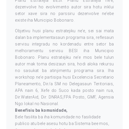
Planu Estratejia BESI. Planu Estratejia ne’e,
dezenvolve ho evolvimento autor sira hotu inklui
setor xave sira no parssiru dezenvolve ne’ebe
existe iha Municipio Bobonaro.
Objetivu husi planu estratejiku ne’e, sei sai mata
dalan ba implementasaun programa sira, reflesaun
servisu integradu no kordenadu entre setor ba
melhoramentu servisu BESI iha Municipio
Bobonaro. Planu estratejiku ne’e mos bele tulun
autor mak toma desizaun sira, hodi aloka rekursu
no sasukat ba atinjimentu programa sira. Iha
workshop ne’e partisipa husi Excelencia Secretario
Planeamento, Dir/a SM no Delegasaun Teritoriais,
APA nain 6, Xefe do Suco kada posto nain rua,
Dir.WaterAid, Dir. DNRAS,FPA Posto, GMF, Agensia
Ngo lokal no Nasional.
Benefisiu ba komunidade,
Bele fasilita ba iha komunidade no fasilidade
publico atu bele asesu hotu ba Sistema bee mos,