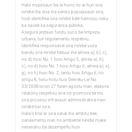
Halo inspesaun ba ai-horis no ai-hun sira
ne’ebé iha ona iha sentru populasaun sira,
hodi identifika sira ne’ebé bele hamosu risku
ba saúde ka seguransa públika;
Asegura jestaun fundu suco ba limpeza
urbana, tuir regulamentu respetivu;
Identifika responsável sira ne’ebé viola
bandu sira ne’ebé hatuur iha alínea a), b), c),
no d) hosi Nú. 1 hosi Artigu 5, alínea a), b),
c), no d) hosi Nú. 1 hosi Artigu 6, alínea a), e),
g), no h) husi No. 2, tantu husi Artigu 6, no
artigu 8, hotu-hotu husi Dekretu-Lei No.
33/2008 loron 27 fulan-agostu nian, elabora
relatóriu respetivu sira no promove termu
sira prosesu infrasaun administrativa nian
ne’ebé tuir sira;
Hala’o kna’ar sira seluk iha ámbitu bee,
saneamentu nian no ambiente ne’ebé maka
nesesáriu ba dezempeñu husi