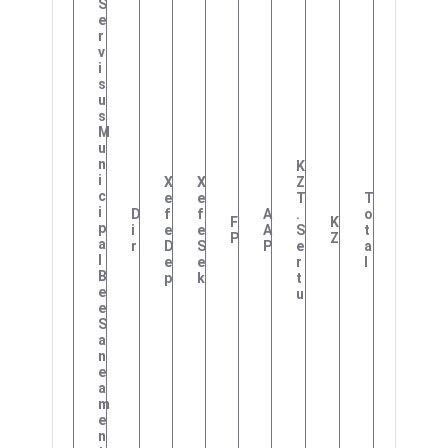
S
E
R
V
I
S
U
S
M
U
N
K
I
X
X
Z
C
E
E
T
T
I
D
F
F
A
.
O
F
K
P
I
E
E
A
S
T
P
Z
A
R
D
S
P
E
A
L
E
E
R
L
B
P
K
T
E
U
E
S
A
N
E
A
M
E
N