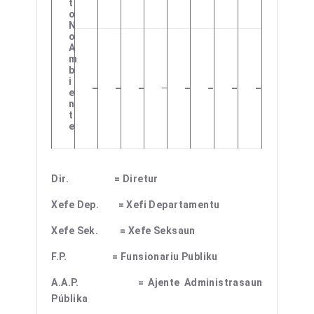
T
O
N
O
A
M
B
I
–
–
–
–
–
–
–
–
E
N
T
E
Dir. = Diretur
Xefe Dep. = Xefi Departamentu
Xefe Sek. = Xefe Seksaun
F.P. = Funsionariu Publiku
A.A.P. = Ajente Administrasaun
Públika