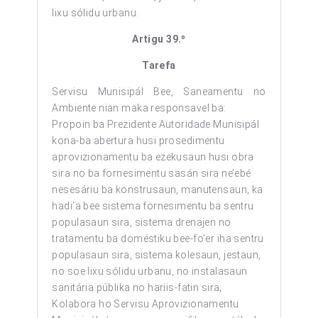
lixu sólidu urbanu.
Artigu 39.º
Tarefa
Servisu Munisipál Bee, Saneamentu no
Ambiente nian maka responsavel ba:
Propoin ba Prezidente Autoridade Munisipál
kona-ba abertura husi prosedimentu
aprovizionamentu ba ezekusaun husi obra
sira no ba fornesimentu sasán sira ne’ebé
nesesáriu ba konstrusaun, manutensaun, ka
hadi’a bee sistema fornesimentu ba sentru
populasaun sira, sistema drenajen no
tratamentu ba doméstiku bee-fo’er iha sentru
populasaun sira, sistema kolesaun, jestaun,
no soe lixu sólidu urbanu, no instalasaun
sanitária públika no hariis-fatin sira;
Kolabora ho Servisu Aprovizionamentu