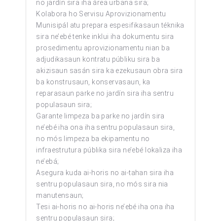
no jardín sira iha área urbana sira;
Kolabora ho Servisu Aprovizionamentu
Munisipál atu prepara espesifikasaun téknika
sira ne’ebé tenke inklui iha dokumentu sira
prosedimentu aprovizionamentu nian ba
adjudikasaun kontratu públiku sira ba
akizisaun sasán sira ka ezekusaun obra sira
ba konstrusaun, konservasaun, ka
reparasaun parke no jardín sira iha sentru
populasaun sira;
Garante limpeza ba parke no jardín sira
ne’ebé iha ona iha sentru populasaun sira,
no mós limpeza ba ekipamentu no
infraestrutura públika sira ne’ebé lokaliza iha
ne’ebá;
Asegura kuda ai-horis no ai-tahan sira iha
sentru populasaun sira, no mós sira nia
manutensaun;
Tesi ai-horis no ai-horis ne’ebé iha ona iha
sentru populasaun sira;