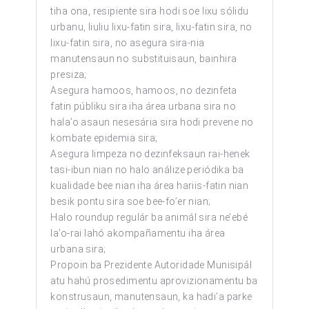
tiha ona, resipiente sira hodi soe lixu sólidu
urbanu, liuliu lixu-fatin sira, lixu-fatin sira, no
lixu-fatin sira, no asegura sira-nia
manutensaun no substituisaun, bainhira
presiza;
Asegura hamoos, hamoos, no dezinfeta
fatin públiku sira iha área urbana sira no
hala’o asaun nesesária sira hodi prevene no
kombate epidemia sira;
Asegura limpeza no dezinfeksaun rai-henek
tasi-ibun nian no halo análize periódika ba
kualidade bee nian iha área hariis-fatin nian
besik pontu sira soe bee-fo’er nian;
Halo roundup regulár ba animál sira ne’ebé
la’o-rai lahó akompañamentu iha área
urbana sira;
Propoin ba Prezidente Autoridade Munisipál
atu hahú prosedimentu aprovizionamentu ba
konstrusaun, manutensaun, ka hadi’a parke