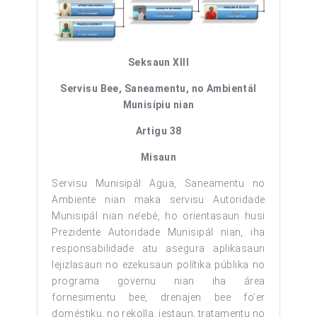
Seksaun XIII
Servisu Bee, Saneamentu, no Ambientál
Munisípiu nian
Artigu 38
Misaun
Servisu Munisipál Agua, Saneamentu no
Ambiente nian maka servisu Autoridade
Munisipál nian ne’ebé, ho orientasaun husi
Prezidente Autoridade Munisipál nian, iha
responsabilidade atu asegura aplikasaun
lejizlasaun no ezekusaun polítika públika no
programa governu nian iha área
fornesimentu bee, drenajen bee fo’er
doméstiku, no rekolla, jestaun, tratamentu no