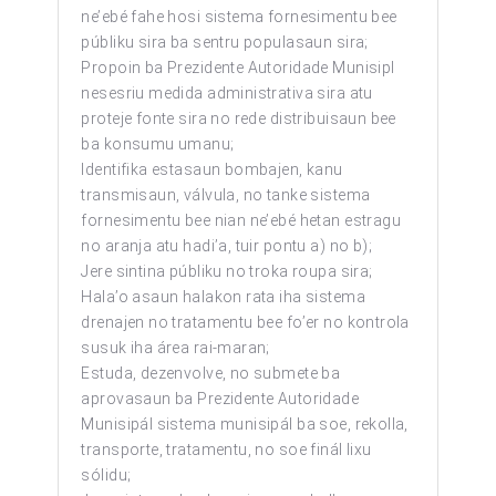
ne’ebé fahe hosi sistema fornesimentu bee
públiku sira ba sentru populasaun sira;
Propoin ba Prezidente Autoridade Munisipl
nesesriu medida administrativa sira atu
proteje fonte sira no rede distribuisaun bee
ba konsumu umanu;
Identifika estasaun bombajen, kanu
transmisaun, válvula, no tanke sistema
fornesimentu bee nian ne’ebé hetan estragu
no aranja atu hadi’a, tuir pontu a) no b);
Jere sintina públiku no troka roupa sira;
Hala’o asaun halakon rata iha sistema
drenajen no tratamentu bee fo’er no kontrola
susuk iha área rai-maran;
Estuda, dezenvolve, no submete ba
aprovasaun ba Prezidente Autoridade
Munisipál sistema munisipál ba soe, rekolla,
transporte, tratamentu, no soe finál lixu
sólidu;