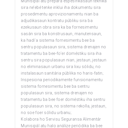
Munisipál atu prepara espesifikasaun téknika
sira ne’ebé tenke inklui iha dokumentu sira
prosedimentu aprovizionamentu nian ba
adjudikasaun kontratu públiku sira ba
ezekusaun obra sira ka ba fornesimentu
sasán sira ba konstrusaun, manutensaun,
ka hadi’a sistema fornesimentu bee ba
sentru populasaun sira, sistema drenajen no
tratamentu ba bee-fo’er doméstiku sira iha
sentru sira populasaun nian, jestaun, jestaun
no eliminasaun urbanu sira lixu sólidu, no
instalasaun sanitária públika no haris-fatin;
Inspesiona periodikamente funsionamentu
sistema fornesimentu bee ba sentru
populasaun sira, sistema drenajen no
tratamentu ba bee foer doméstiku iha sentru
populasaun sira, no sistema rekolla, jestaun,
no soe foer sólidu urbanu;
Kolabora ho Servisu Seguransa Alimentár
Munisipál atu halo análize periódika ba bee