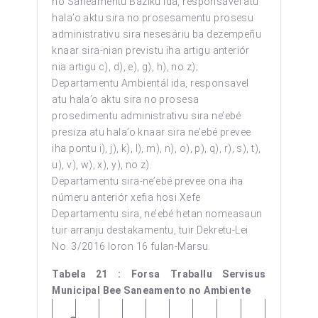
no Saneamentu Báziku ida, responsável atu
hala’o aktu sira no prosesamentu prosesu
administrativu sira nesesáriu ba dezempeñu
knaar sira-nian previstu iha artigu anteriór
nia artigu c), d), e), g), h), no z);
Departamentu Ambientál ida, responsavel
atu hala’o aktu sira no prosesa
prosedimentu administrativu sira ne’ebé
presiza atu hala’o knaar sira ne’ebé prevee
iha pontu i), j), k), l), m), n), o), p), q), r), s), t),
u), v), w), x), y), no z).
Departamentu sira-ne’ebé prevee ona iha
númeru anteriór xefia hosi Xefe
Departamentu sira, ne’ebé hetan nomeasaun
tuir arranju destakamentu, tuir Dekretu-Lei
No. 3/2016 loron 16 fulan-Marsu.
Tabela 21 : Forsa Traballu Servisus
Municipal Bee Saneamento no Ambiente