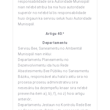
responsabilidade sira Autoridade Munisipál
nian ne’ebé atribui ba nia husi autoridade
superiór no ne’ebé la’ós responsabilidade
husi órgaun ka servisu seluk husi Autoridade
Munisipál.
Artigu 40.º
Departamentu
Servisu Bee, Saneamentu no Ambientál
Munisipál nian inklui:
Departamentu Planeamentu no
Dezenvolvimentu ida husi Rede
Abastesimentu Bee Públiku no Saneamentu
Báziku, responsável atu hala’o aktu sira no
prosesa prosesu administrativu sira
nesesáriu ba dezempeñu knaar sira ne’ebé
prevee iha item a), b), f), no z) hosi artigu
anteriór;
Departamentu Jestaun no Kontrolu Rede Bee