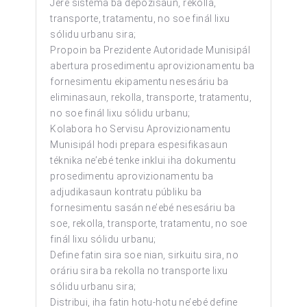
Jere sistema ba depozisaun, rekolla,
transporte, tratamentu, no soe finál lixu
sólidu urbanu sira;
Propoin ba Prezidente Autoridade Munisipál
abertura prosedimentu aprovizionamentu ba
fornesimentu ekipamentu nesesáriu ba
eliminasaun, rekolla, transporte, tratamentu,
no soe finál lixu sólidu urbanu;
Kolabora ho Servisu Aprovizionamentu
Munisipál hodi prepara espesifikasaun
téknika ne’ebé tenke inklui iha dokumentu
prosedimentu aprovizionamentu ba
adjudikasaun kontratu públiku ba
fornesimentu sasán ne’ebé nesesáriu ba
soe, rekolla, transporte, tratamentu, no soe
finál lixu sólidu urbanu;
Define fatin sira soe nian, sirkuitu sira, no
oráriu sira ba rekolla no transporte lixu
sólidu urbanu sira;
Distribui, iha fatin hotu-hotu ne’ebé define