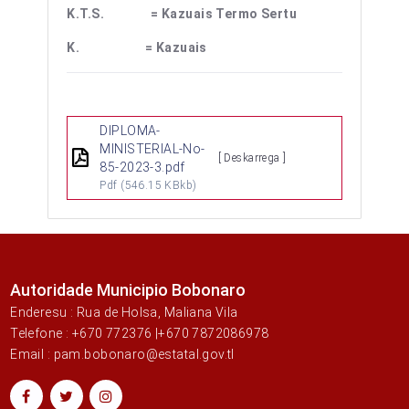
K.T.S. = Kazuais Termo Sertu
K. = Kazuais
DIPLOMA-
MINISTERIAL-No-
[ Deskarrega ]
85-2023-3.pdf
Pdf
(546.15 KBkb)
Autoridade Municipio Bobonaro
Enderesu : Rua de Holsa, Maliana Vila
Telefone : +670 772376 |+670 7872086978
Email : pam.bobonaro@estatal.gov.tl